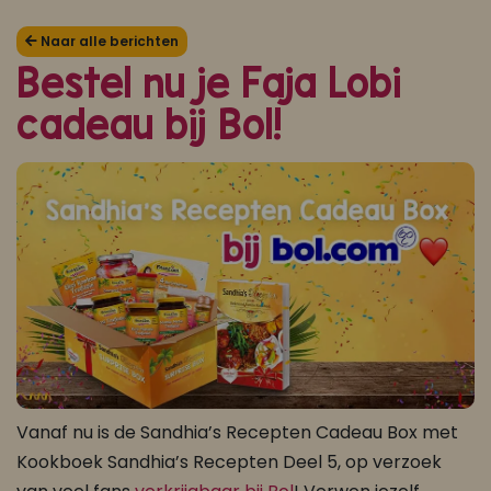
Koop ons bestseller kookboek
Naar alle berichten
Bestel nu je Faja Lobi
klik hier
cadeau bij Bol!
Of
om je aan te melden voor Mijn Kookboek.
Vanaf nu is de Sandhia’s Recepten Cadeau Box met
Kookboek Sandhia’s Recepten Deel 5, op verzoek