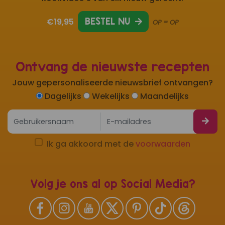
€19,95
BESTEL NU
OP = OP
Ontvang de nieuwste recepten
Jouw gepersonaliseerde nieuwsbrief ontvangen?
Dagelijks
Wekelijks
Maandelijks
Ik ga akkoord met de
voorwaarden
Volg je ons al op Social Media?