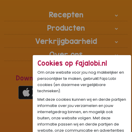
Recepten
Producten
Verkrijgbaarheid
Over ons
Cookies op fajalobi.nl
Om onze website voor jou nog makkelijker en
Download de Recepten Webapp
persoonlijker te maken, gebruikt Faja Lobi
cookies (en daarmee vergelijkbare
technieken).
Met deze cookies kunnen wij en derde partijen
1
WhatsApp Community:
informatie over jou verzamelen en jouw
internetgedrag binnen, en mogelijk ook
Onze gifjes al eens geprobeerd?:
GIF
buiten, onze website volgen. Met deze
Beleef Sandhia’s Recepten in:
VR
AR
informatie passen wij en derde partijen de
website, onze communicatie en advertenties