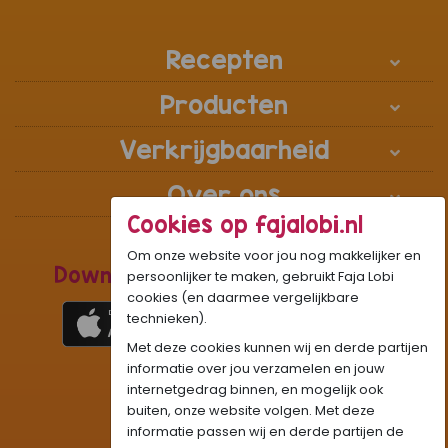
Recepten
Producten
Verkrijgbaarheid
Over ons
Cookies op fajalobi.nl
Om onze website voor jou nog makkelijker en
Download de Recepten Webapp
persoonlijker te maken, gebruikt Faja Lobi
cookies (en daarmee vergelijkbare
technieken).
Met deze cookies kunnen wij en derde partijen
1
WhatsApp Community:
informatie over jou verzamelen en jouw
internetgedrag binnen, en mogelijk ook
Onze gifjes al eens geprobeerd?:
GIF
buiten, onze website volgen. Met deze
Beleef Sandhia’s Recepten in:
VR
AR
informatie passen wij en derde partijen de