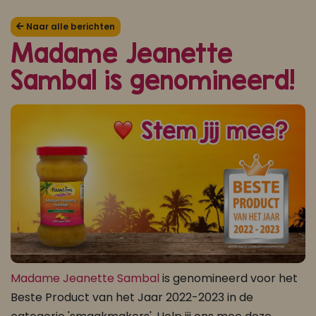
Koop ons bestseller kookboek
Naar alle berichten
Madame Jeanette
klik hier
Sambal is genomineerd!
Of
om je aan te melden voor Mijn Kookboek.
Madame Jeanette Sambal
is genomineerd voor het
Beste Product van het Jaar 2022-2023 in de