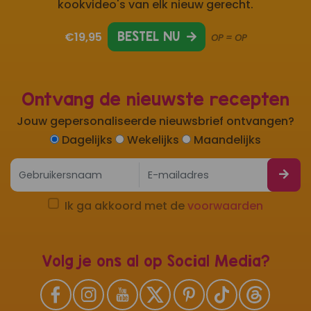
kookvideo's van elk nieuw gerecht.
€19,95
BESTEL NU
OP = OP
Ontvang de nieuwste recepten
Jouw gepersonaliseerde nieuwsbrief ontvangen?
Dagelijks
Wekelijks
Maandelijks
Ik ga akkoord met de
voorwaarden
Volg je ons al op Social Media?