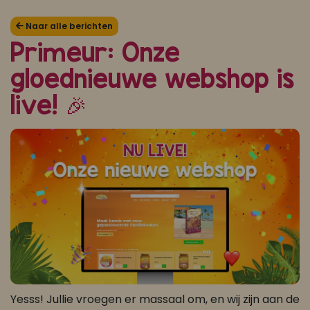
Koop ons bestseller kookboek
Naar alle berichten
Primeur: Onze
klik hier
gloednieuwe webshop is
Of
om je aan te melden voor Mijn Kookboek.
live! 🎉
Yesss! Jullie vroegen er massaal om, en wij zijn aan de