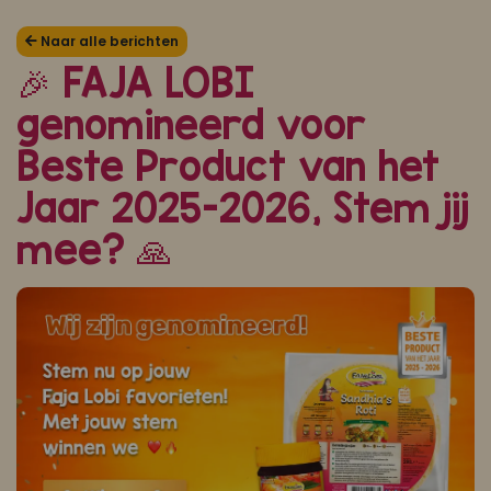
Koop ons bestseller kookboek
Naar alle berichten
🎉 FAJA LOBI
klik hier
genomineerd voor
Of
om je aan te melden voor Mijn Kookboek.
Beste Product van het
Jaar 2025-2026, Stem jij
mee? 🙏