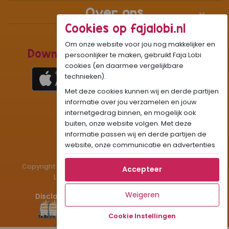
Over ons
Cookies op fajalobi.nl
Om onze website voor jou nog makkelijker en
Download de Recepten Webapp
persoonlijker te maken, gebruikt Faja Lobi
cookies (en daarmee vergelijkbare
technieken).
Met deze cookies kunnen wij en derde partijen
1
WhatsApp Community:
informatie over jou verzamelen en jouw
internetgedrag binnen, en mogelijk ook
Onze gifjes al eens geprobeerd?:
GIF
buiten, onze website volgen. Met deze
Beleef Sandhia’s Recepten in:
VR
AR
informatie passen wij en derde partijen de
website, onze communicatie en advertenties
aan op jouw interesses en profiel. Daarnaast
Copyright © 1983 - 2026 Stichting Administratiekantoor
kan je door deze cookies informatie delen via
Accepteer
Laigsingh Holding. All rights reserved.
social media.
Als je op "Accepteer" klikt, dan geef je Faja
Weigeren
Disclaimer
Privacy & Cookies
Contact
Lobi toestemming om cookies voor social
media en gepersonaliseerde voorkeuren te
Cookie Instellingen
plaatsen. Lees hier meer over in ons