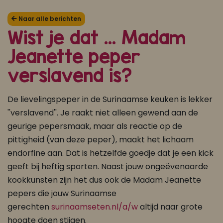
Koop ons bestseller kookboek
Naar alle berichten
Wist je dat ... Madam
klik hier
Jeanette peper
Of
om je aan te melden voor Mijn Kookboek.
verslavend is?
De lievelingspeper in de Surinaamse keuken is lekker
''verslavend''. Je raakt niet alleen gewend aan de
geurige pepersmaak, maar als reactie op de
pittigheid (van deze peper), maakt het lichaam
endorfine aan. Dat is hetzelfde goedje dat je een kick
geeft bij heftig sporten. Naast jouw ongeëvenaarde
kookkunsten zijn het dus ook de Madam Jeanette
pepers die jouw Surinaamse
gerechten
surinaamseten.nl/a/w
altijd naar grote
hoogte doen stijgen.