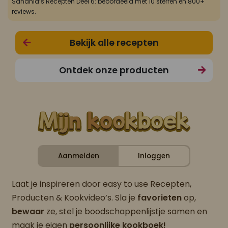
Sandhia’s Recepten Deel 6: beoordeeld met 10 sterren en 800+
reviews.
Bekijk alle recepten
Ontdek onze producten
Aanmelden
Inloggen
Laat je inspireren door easy to use Recepten,
Producten & Kookvideo’s. Sla je
favorieten
op,
bewaar
ze, stel je boodschappenlijstje samen en
maak je eigen
persoonlijke kookboek!