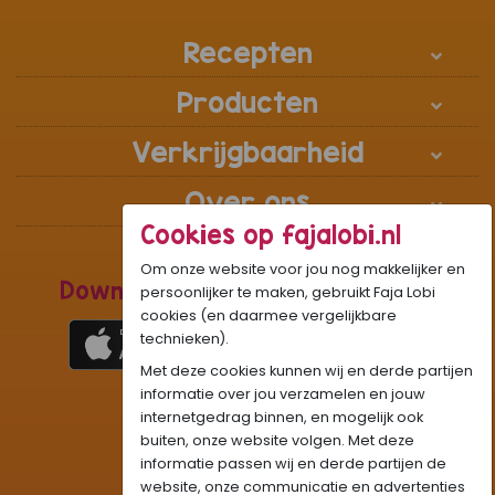
Recepten
Producten
Verkrijgbaarheid
Over ons
Cookies op fajalobi.nl
Om onze website voor jou nog makkelijker en
Download de Recepten Webapp
persoonlijker te maken, gebruikt Faja Lobi
cookies (en daarmee vergelijkbare
technieken).
Met deze cookies kunnen wij en derde partijen
1
WhatsApp Community:
informatie over jou verzamelen en jouw
internetgedrag binnen, en mogelijk ook
Onze gifjes al eens geprobeerd?:
GIF
buiten, onze website volgen. Met deze
Beleef Sandhia’s Recepten in:
VR
AR
informatie passen wij en derde partijen de
website, onze communicatie en advertenties