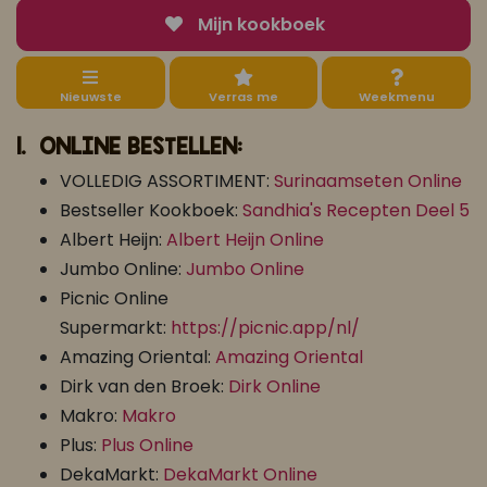
Mijn kookboek
Koop ons bestseller kookboek
Nieuwste
Verras me
Weekmenu
klik hier
Of
om je aan te melden voor Mijn Kookboek.
1. ONLINE BESTELLEN:
VOLLEDIG ASSORTIMENT:
Surinaamseten Online
Bestseller Kookboek:
Sandhia's Recepten Deel 5
Albert Heijn:
Albert Heijn Online
Jumbo Online:
Jumbo Online
Picnic Online
Supermarkt:
h
ttps://picnic.app/nl/
Amazing Oriental:
Amazing Oriental
Dirk van den Broek:
Dirk Online
Makro:
Makro
Plus:
Plus Online
DekaMarkt:
DekaMarkt Online