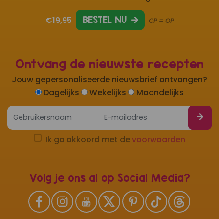
€19,95
BESTEL NU
OP = OP
Ontvang de nieuwste recepten
Jouw gepersonaliseerde nieuwsbrief ontvangen?
Dagelijks
Wekelijks
Maandelijks
Ik ga akkoord met de
voorwaarden
Volg je ons al op Social Media?