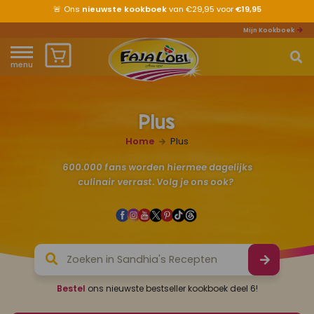
😋
Ons
nieuwste recept
al bekeken?
Mijn Kookboek
menu
Home
Plus
Waar ben je naar op zoek?
Over ons
Home
Plus
Recepten
600.000 fans worden hiermee dagelijks
culinair verrast. Volg je ons ook?
Producten
Waar verkrijgbaar?
Mijn kookboek
Bestel
ons nieuwste bestseller kookboek deel 6!
Zomervakantie 2026