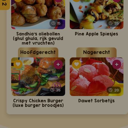
15
35
Sandhia's oliebollen
Pine Apple Spiesjes
(ghul ghula, rijk gevuld
met vruchten)
Hoofdgerecht
Nagerecht
35
20
Crispy Chicken Burger
Dawet Sorbetijs
(luxe burger broodjes)