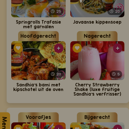
25
20
Springrolls Trafasie
Javaanse kippensoep
met garnalen
Hoofdgerecht
Nagerecht
20
5
Sandhia's bami met
Cherry Strawberry
kipschotel uit de oven
Shake (luxe fruitige
Sandhia's verfrisser)
Voorafjes
Bijgerecht
Menu 2