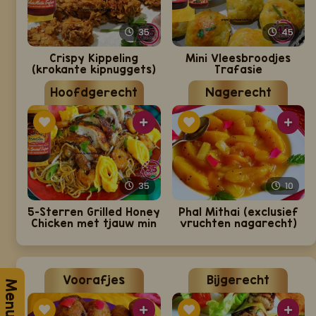
35
45
Crispy Kippeling
Mini Vleesbroodjes
(krokante kipnuggets)
Trafasie
Hoofdgerecht
Nagerecht
35
10
5-Sterren Grilled Honey
Phal Mithai (exclusief
Chicken met tjauw min
vruchten nagarecht)
Voorafjes
Bijgerecht
Menu 2