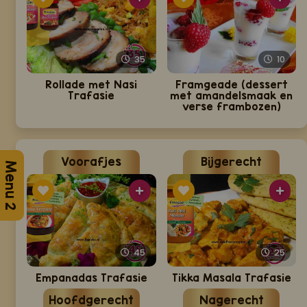
35
10
Rollade met Nasi
Framgeade (dessert
Trafasie
met amandelsmaak en
verse frambozen)
Voorafjes
Bijgerecht
Menu 2
45
25
Empanadas Trafasie
Tikka Masala Trafasie
Hoofdgerecht
Nagerecht