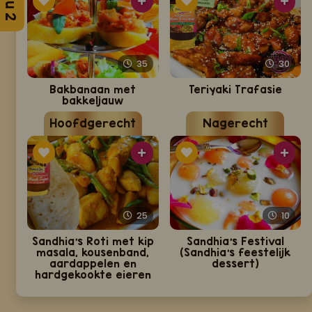
35
30
Bakbanaan met
Teriyaki Trafasie
bakkeljauw
Hoofdgerecht
Nagerecht
25
10
Sandhia's Roti met kip
Sandhia's Festival
masala, kousenband,
(Sandhia's feestelijk
aardappelen en
dessert)
hardgekookte eieren