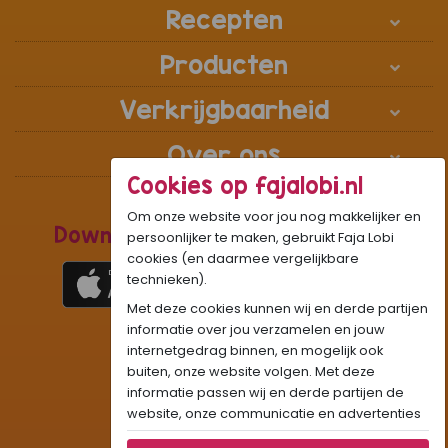
Recepten
Producten
Verkrijgbaarheid
Over ons
Cookies op fajalobi.nl
Om onze website voor jou nog makkelijker en
Download de Recepten Webapp
persoonlijker te maken, gebruikt Faja Lobi
cookies (en daarmee vergelijkbare
technieken).
Met deze cookies kunnen wij en derde partijen
1
WhatsApp Community:
informatie over jou verzamelen en jouw
internetgedrag binnen, en mogelijk ook
Onze gifjes al eens geprobeerd?:
GIF
buiten, onze website volgen. Met deze
Beleef Sandhia’s Recepten in:
VR
AR
informatie passen wij en derde partijen de
website, onze communicatie en advertenties
aan op jouw interesses en profiel. Daarnaast