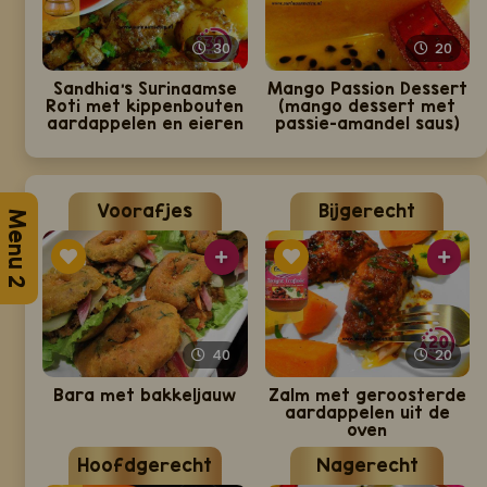
30
20
Sandhia's Surinaamse
Mango Passion Dessert
Roti met kippenbouten
(mango dessert met
aardappelen en eieren
passie-amandel saus)
Voorafjes
Bijgerecht
Menu 2
40
20
Bara met bakkeljauw
Zalm met geroosterde
aardappelen uit de
oven
Hoofdgerecht
Nagerecht