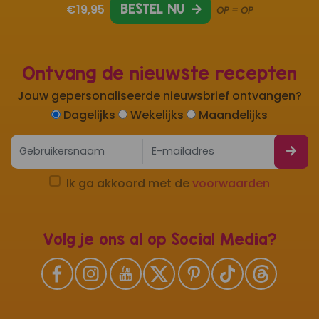
€19,95
BESTEL NU
OP = OP
Ontvang de nieuwste recepten
Jouw gepersonaliseerde nieuwsbrief ontvangen?
Dagelijks
Wekelijks
Maandelijks
Ik ga akkoord met de
voorwaarden
Volg je ons al op Social Media?