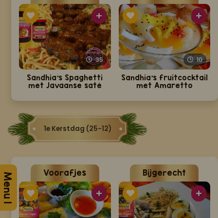
35
10
Sandhia’s Spaghetti
Sandhia's fruitcocktail
met Javaanse saté
met Amaretto
1e Kerstdag (25-12)
Voorafjes
Bijgerecht
Menu 1