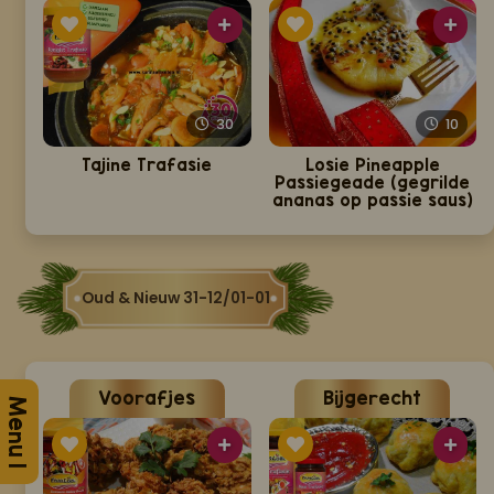
30
10
Tajine Trafasie
Losie Pineapple
Passiegeade (gegrilde
ananas op passie saus)
Oud & Nieuw 31-12/01-01
Voorafjes
Bijgerecht
Menu 1