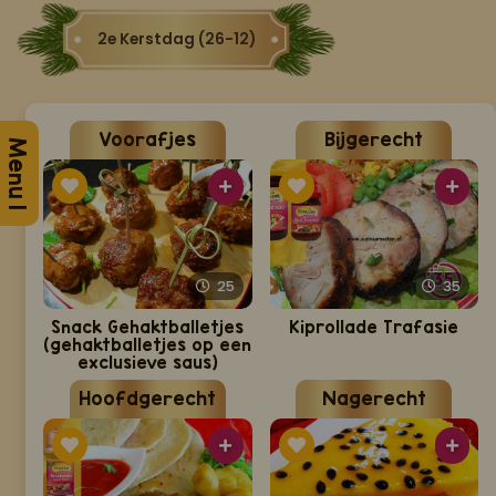
2e Kerstdag (26-12)
Voorafjes
Bijgerecht
Menu 1
25
35
Snack Gehaktballetjes
Kiprollade Trafasie
(gehaktballetjes op een
exclusieve saus)
Hoofdgerecht
Nagerecht