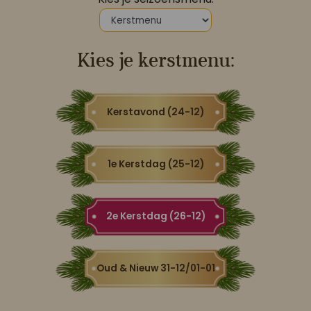
Koop ons bestseller kookboek
Kies je kerstmenu:
klik hier
Of
om je aan te melden voor Mijn Kookboek.
Kerstavond (24-12)
1e Kerstdag (25-12)
2e Kerstdag (26-12)
Oud & Nieuw 31-12/01-01