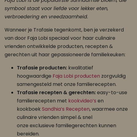
Faja Lobi is de populairste Surinaamse bloem, die
symbool staat voor liefde voor lekker eten,
verbroedering en vreedzaamheid.
Wanneer je Trafasie tegenkomt, ben je verzekerd
van door Faja Lobi speciaal voor haar culinaire
vrienden ontwikkelde producten, recepten &
gerechten uit haar gepassioneerde familiekeuken:
Trafasie producten:
kwalitatief
hoogwaardige
Faja Lobi producten
zorgvuldig
samengesteld met onze familierecepten.
Trafasie recepten & gerechten:
easy-to-use
familierecepten met
kookvideo’s
en
kookboek
Sandhia’s Recepten
, waarmee onze
culinaire vrienden simpel & snel
onze exclusieve familiegerechten kunnen
bereiden.