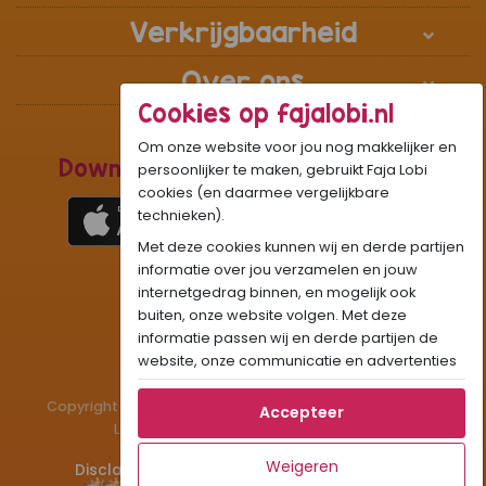
Verkrijgbaarheid
Over ons
Cookies op fajalobi.nl
Om onze website voor jou nog makkelijker en
Download de Recepten Webapp
persoonlijker te maken, gebruikt Faja Lobi
cookies (en daarmee vergelijkbare
technieken).
Met deze cookies kunnen wij en derde partijen
1
WhatsApp Community:
informatie over jou verzamelen en jouw
internetgedrag binnen, en mogelijk ook
Onze gifjes al eens geprobeerd?:
GIF
buiten, onze website volgen. Met deze
Beleef Sandhia’s Recepten in:
VR
AR
informatie passen wij en derde partijen de
website, onze communicatie en advertenties
aan op jouw interesses en profiel. Daarnaast
Copyright © 1983 - 2026 Stichting Administratiekantoor
kan je door deze cookies informatie delen via
Accepteer
Laigsingh Holding. All rights reserved.
social media.
Als je op "Accepteer" klikt, dan geef je Faja
Weigeren
Disclaimer
Privacy & Cookies
Contact
Lobi toestemming om cookies voor social