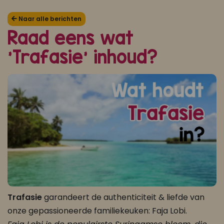
Koop ons bestseller kookboek
Naar alle berichten
Raad eens wat
klik hier
'Trafasie' inhoud?
Of
om je aan te melden voor Mijn Kookboek.
Trafasie
garandeert de authenticiteit & liefde van
onze gepassioneerde familiekeuken: Faja Lobi.