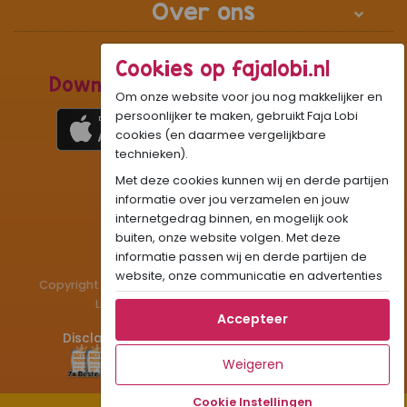
Over ons
Cookies op fajalobi.nl
Download de Recepten Webapp
Om onze website voor jou nog makkelijker en
persoonlijker te maken, gebruikt Faja Lobi
cookies (en daarmee vergelijkbare
technieken).
1
WhatsApp Community:
Met deze cookies kunnen wij en derde partijen
Onze gifjes al eens geprobeerd?:
GIF
informatie over jou verzamelen en jouw
internetgedrag binnen, en mogelijk ook
Beleef Sandhia’s Recepten in:
VR
AR
buiten, onze website volgen. Met deze
informatie passen wij en derde partijen de
website, onze communicatie en advertenties
Copyright © 1983 - 2026 Stichting Administratiekantoor
aan op jouw interesses en profiel. Daarnaast
Laigsingh Holding. All rights reserved.
kan je door deze cookies informatie delen via
Accepteer
social media.
Disclaimer
Privacy & Cookies
Contact
Als je op "Accepteer" klikt, dan geef je Faja
Weigeren
Lobi toestemming om cookies voor social
media en gepersonaliseerde voorkeuren te
Cookie Instellingen