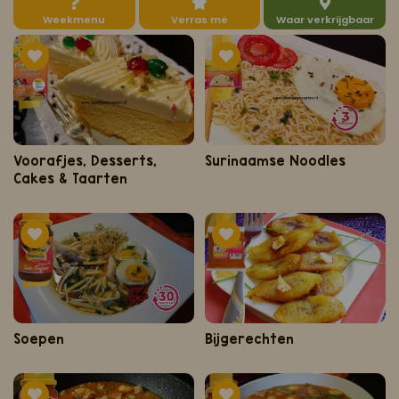
Weekmenu
Verras me
Waar verkrijgbaar
Koop ons bestseller kookboek
klik hier
Of
om je aan te melden voor Mijn Kookboek.
Voorafjes, Desserts,
Surinaamse Noodles
Cakes & Taarten
Soepen
Bijgerechten