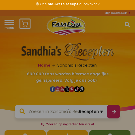
😋
Ons
nieuwste recept
al bekeken?
Mijn Kookboek
menu
Home
Waar ben je naar op zoek?
Over ons
Home
Sandhia's Recepten
Recepten
600.000 fans worden hiermee dagelijks
geïnspireerd. Volg je ons ook?
Producten
Waar verkrijgbaar?
Mijn kookboek
Zoeken op ingrediënten via AI
Zomervakantie 2026