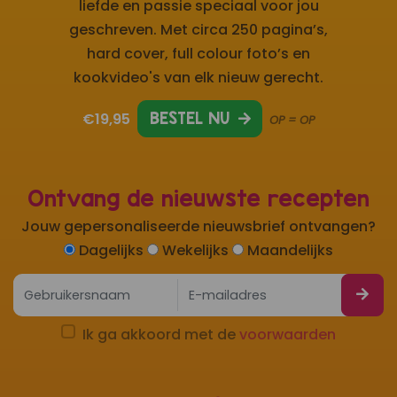
liefde en passie speciaal voor jou
geschreven. Met circa 250 pagina’s,
hard cover, full colour foto’s en
kookvideo's van elk nieuw gerecht.
€19,95
BESTEL NU
OP = OP
Ontvang de nieuwste recepten
Jouw gepersonaliseerde nieuwsbrief ontvangen?
Dagelijks
Wekelijks
Maandelijks
Ik ga akkoord met de
voorwaarden