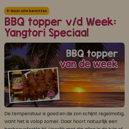
Koop ons bestseller kookboek
Naar alle berichten
BBQ topper v/d Week:
klik hier
Yangtori Speciaal
Of
om je aan te melden voor Mijn Kookboek.
De temperatuur is goed en de zon schijnt regelmatig,
want het is volop zomer. Daar hoort natuurlijk een