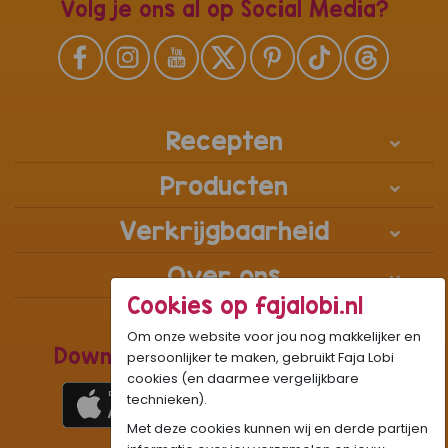
Volg je ons al op Social Media?
Recepten
Producten
Verkrijgbaarheid
Over ons
Cookies op fajalobi.nl
Om onze website voor jou nog makkelijker en
Download de Recepten Webapp
persoonlijker te maken, gebruikt Faja Lobi
cookies (en daarmee vergelijkbare
technieken).
Met deze cookies kunnen wij en derde partijen
1