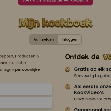
Zoek dichtstbijzijnde verkooppunt
Aanmelden
Inloggen
Ontdek de
ecepten, Producten &
aar
ze, stel je
Gratis op elk 
je eigen
persoonlijke
Eenvoudig te gebru
Als eerste onz
Kookvideo’s
Onze nieuwste crea
Gepersonalise