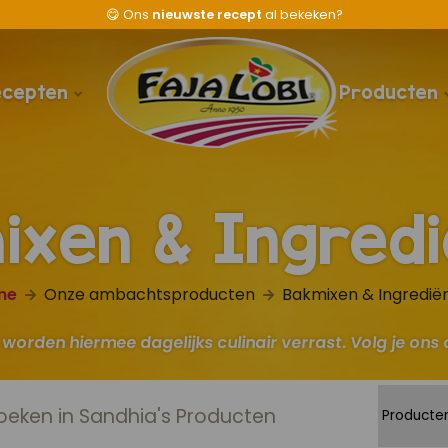
😋
Ons
nieuwste recept
al bekeken?
ecepten
Producten
ixen & Ingredi
me
Onze ambachtsproducten
Bakmixen & Ingredië
worden hiermee dagelijks culinair verrast. Volg je ons