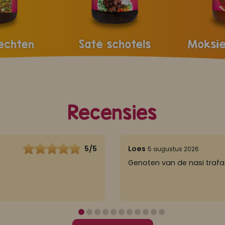
echten
Saté schotels
Moksie
Recensies
5/5
Loes
5 augustus 2026
Genoten van de nasi trafa