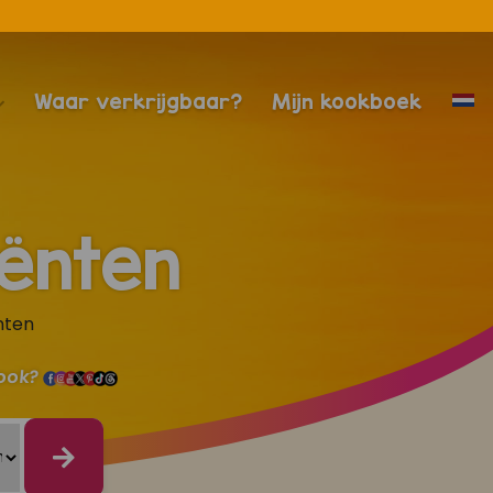
Waar verkrijgbaar?
Mijn kookboek
ënten
nten
 ook?