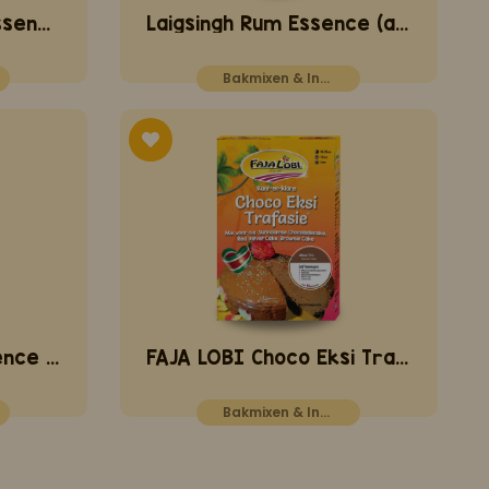
Laigsingh Amandel Essence (aroma) 50 ml
Laigsingh Rum Essence (aroma) 50 ml
Bakmixen & Ingrediënten
Laigsingh Vanille Essence (aroma) 50 ml
FAJA LOBI Choco Eksi Trafasie 400 gr
Bakmixen & Ingrediënten