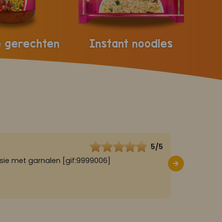
 gerechten
Instant noodles
5/5
MIMI
4 
sie met garnalen [gif:9999006]
Heerlijk