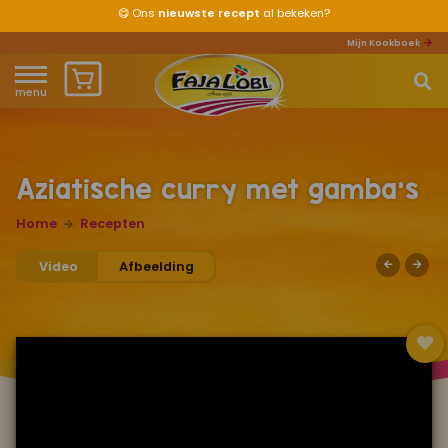
😋
Ons
nieuwste recept
al bekeken?
Mijn Kookboek
menu
Home
Waar ben je naar op zoek?
Over ons
Aziatische curry met gamba’s
Recepten
Home
Recepten
Video
Afbeelding
Producten
Waar verkrijgbaar?
Mijn kookboek
Zomervakantie 2026