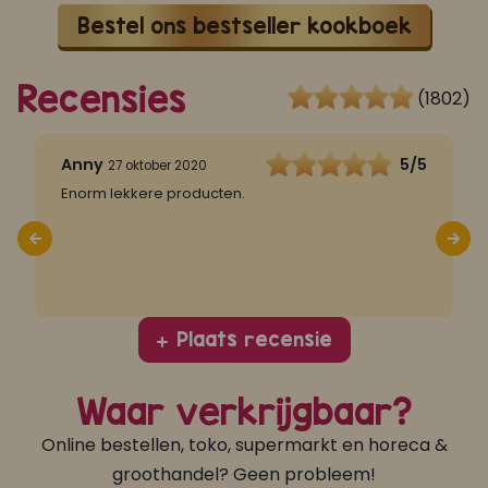
Bestel ons bestseller kookboek
Recensies
(1802)
5
Anny
5/5
27 oktober 2020
Enorm lekkere producten.
M
Plaats recensie
Waar verkrijgbaar?
Online bestellen, toko, supermarkt en horeca &
groothandel? Geen probleem!