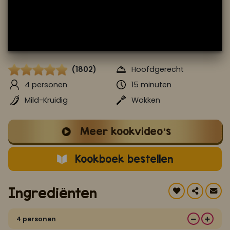
Koop ons bestseller kookboek
klik hier
Of
om je aan te melden voor Mijn Kookboek.
(1802)
Hoofdgerecht
4 personen
15 minuten
Mild-Kruidig
Wokken
Meer kookvideo's
Kookboek bestellen
Ingrediënten
4 personen