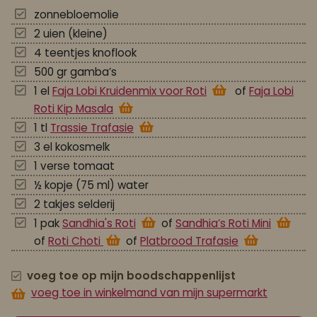
zonnebloemolie
2 uien (kleine)
4 teentjes knoflook
500 gr gamba’s
1 el
Faja Lobi Kruidenmix voor Roti
of
Faja Lobi
Roti Kip Masala
1 tl
Trassie Trafasie
3 el kokosmelk
1 verse tomaat
½ kopje (75 ml) water
2 takjes selderij
1 pak
Sandhia's Roti
of
Sandhia’s Roti Mini
of
Roti Choti
of
Platbrood Trafasie
voeg toe op mijn boodschappenlijst
voeg toe in winkelmand van mijn supermarkt