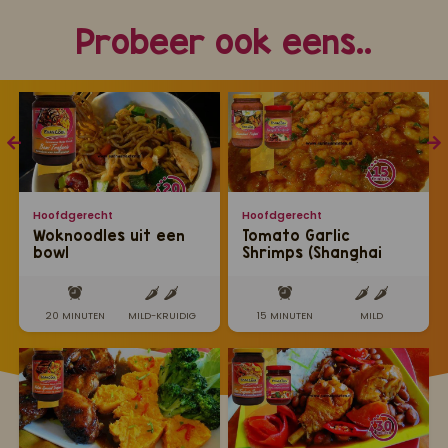
Probeer ook eens..
Hoofdgerecht
Hoofdgerecht
Woknoodles uit een
Tomato Garlic
bowl
Shrimps (Shanghai
style garnalen)
20 MINUTEN
MILD-KRUIDIG
15 MINUTEN
MILD