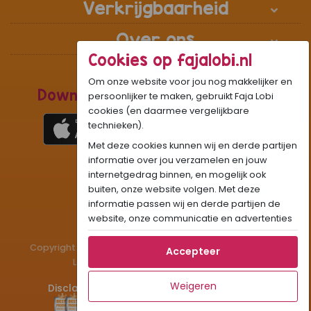
Verkrijgbaarheid
Over ons
Cookies op fajalobi.nl
Om onze website voor jou nog makkelijker en
Download de Recepten Webapp
persoonlijker te maken, gebruikt Faja Lobi
cookies (en daarmee vergelijkbare
technieken).
Met deze cookies kunnen wij en derde partijen
1
WhatsApp Community:
informatie over jou verzamelen en jouw
internetgedrag binnen, en mogelijk ook
Onze gifjes al eens geprobeerd?:
GIF
buiten, onze website volgen. Met deze
Beleef Sandhia’s Recepten in:
VR
AR
informatie passen wij en derde partijen de
website, onze communicatie en advertenties
aan op jouw interesses en profiel. Daarnaast
Copyright © 1983 - 2026 Stichting Administratiekantoor
kan je door deze cookies informatie delen via
Accepteer
Laigsingh Holding. All rights reserved.
social media.
Als je op "Accepteer" klikt, dan geef je Faja
Weigeren
Disclaimer
Privacy & Cookies
Contact
Lobi toestemming om cookies voor social