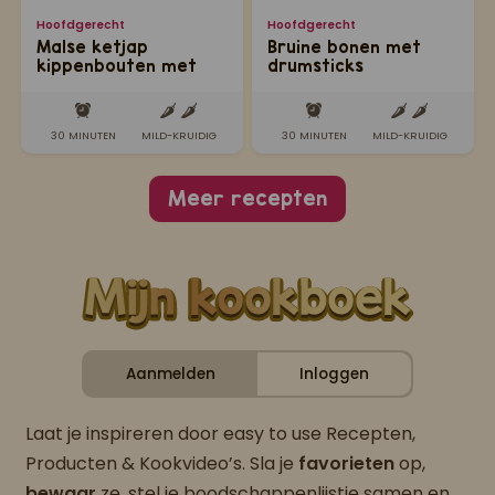
Hoofdgerecht
Hoofdgerecht
Malse ketjap
Bruine bonen met
kippenbouten met
drumsticks
mash sweet potato
30 MINUTEN
MILD-KRUIDIG
30 MINUTEN
MILD-KRUIDIG
Meer recepten
Aanmelden
Inloggen
Laat je inspireren door easy to use Recepten,
Producten & Kookvideo’s. Sla je
favorieten
op,
bewaar
ze, stel je boodschappenlijstje samen en