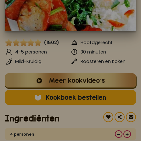
Koop ons bestseller kookboek
klik hier
Of
om je aan te melden voor Mijn Kookboek.
(1802)
Hoofdgerecht
4-5 personen
30 minuten
Mild-Kruidig
Roosteren en Koken
Meer kookvideo's
Kookboek bestellen
Ingrediënten
4 personen