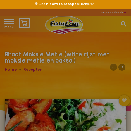
😋
Ons
nieuwste recept
al bekeken?
Mijn Kookboek
menu
Home
Waar ben je naar op zoek?
Over ons
Bhaat Moksie Metie (witte rijst met
moksie metie en paksoi)
Recepten
Home
Recepten
Producten
Waar verkrijgbaar?
Mijn kookboek
Zomervakantie 2026