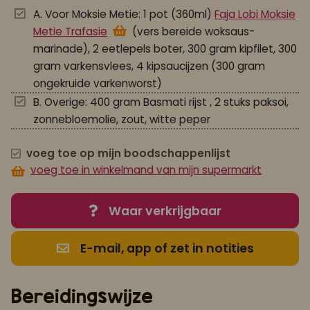
A. Voor Moksie Metie: 1 pot (360ml)
Faja Lobi Moksie
Metie Trafasie
(vers bereide woksaus-
marinade), 2 eetlepels boter, 300 gram kipfilet, 300
gram varkensvlees, 4 kipsaucijzen (300 gram
ongekruide varkenworst)
B. Overige: 400 gram Basmati rijst , 2 stuks paksoi,
zonnebloemolie, zout, witte peper
voeg toe op mijn boodschappenlijst
voeg toe in winkelmand van mijn supermarkt
Waar verkrijgbaar
E-mail, app of zet in notities
Bereidingswijze