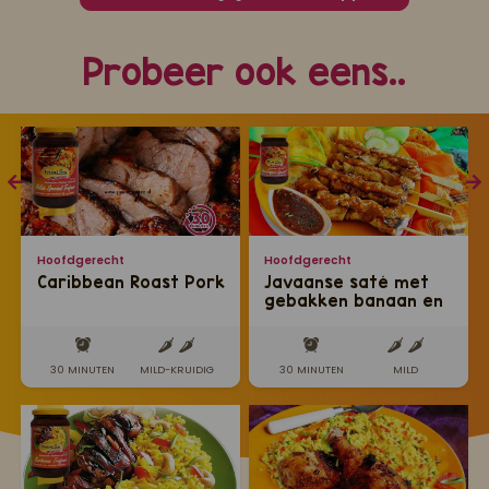
Probeer ook eens..
Hoofdgerecht
Hoofdgerecht
Caribbean Roast Pork
Javaanse saté met
gebakken banaan en
pinda sambel
30 MINUTEN
MILD-KRUIDIG
30 MINUTEN
MILD