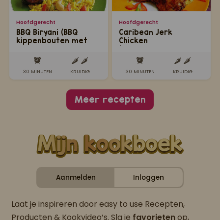
Hoofdgerecht
Hoofdgerecht
BBQ Biryani (BBQ
Caribean Jerk
kippenbouten met
Chicken
Hindoestaanse gele
(gemarineerde
rijst)
Caribbische kip)
30 MINUTEN
KRUIDIG
30 MINUTEN
KRUIDIG
Meer recepten
Aanmelden
Inloggen
Laat je inspireren door easy to use Recepten,
Producten & Kookvideo’s. Sla je
favorieten
op,