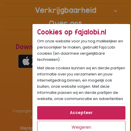
Verkrijgbaarheid
Over ons
Cookies op fajalobi.nl
Om onze website voor jou nog makkelijker en
Download de Recepten Webapp
persoonlijker te maken, gebruikt Faja Lobi
cookies (en daarmee vergelijkbare
technieken).
Met deze cookies kunnen wij en derde partijen
1
WhatsApp Community:
informatie over jou verzamelen en jouw
internetgedrag binnen, en mogelijk ook
Onze gifjes al eens geprobeerd?:
GIF
buiten, onze website volgen. Met deze
Beleef Sandhia’s Recepten in:
VR
AR
informatie passen wij en derde partijen de
website, onze communicatie en advertenties
aan op jouw interesses en profiel. Daarnaast
kan je door deze cookies informatie delen via
Copyright © 1983 - 2026 Stichting Administratiekantoor
Accepteer
social media.
Laigsingh Holding. All rights reserved.
Als je op "Accepteer" klikt, dan geef je Faja
Weigeren
Disclaimer
Privacy & Cookies
Contact