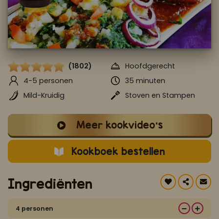
Koop ons bestseller kookboek
klik hier
Of
om je aan te melden voor Mijn Kookboek.
(1802)
Hoofdgerecht
4-5 personen
35 minuten
Mild-Kruidig
Stoven en Stampen
Meer kookvideo's
Kookboek bestellen
Ingrediënten
4 personen