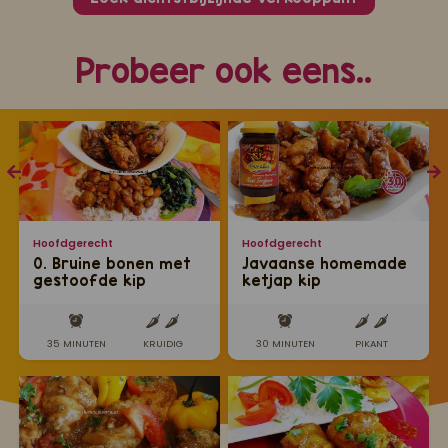
Probeer ook eens..
Hoofdgerecht
Hoofdgerecht
0. Bruine bonen met
Javaanse homemade
gestoofde kip
ketjap kip
35 MINUTEN
KRUIDIG
30 MINUTEN
PIKANT