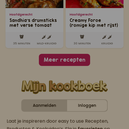
Hoofdgerecht
Hoofdgerecht
Sandhia's drumsticks
Creamy Foroe
met verse tomaat
(romige kip met rijst)
35 MINUTEN
MILD-KRUIDIG
30 MINUTEN
KRUIDIG
Meer recepten
Aanmelden
Inloggen
Laat je inspireren door easy to use Recepten,
Producten & Kookvideo’s. Sla je
favorieten
op,