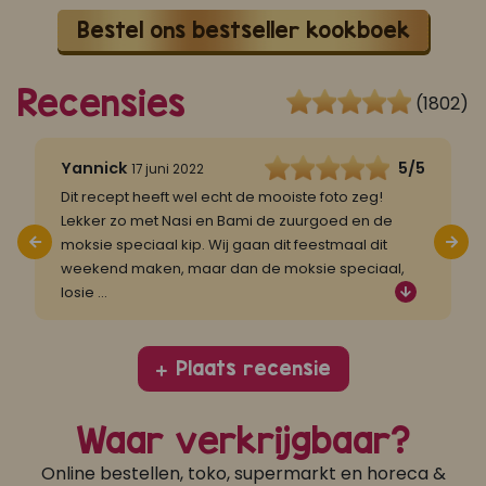
Bestel ons bestseller kookboek
Recensies
(1802)
5
Yannick
5/5
17 juni 2022
Dit recept heeft wel echt de mooiste foto zeg!
G
Lekker zo met Nasi en Bami de zuurgoed en de
i
moksie speciaal kip. Wij gaan dit feestmaal dit
S
weekend maken, maar dan de moksie speciaal,
losie
...
Plaats recensie
Waar verkrijgbaar?
Online bestellen, toko, supermarkt en horeca &