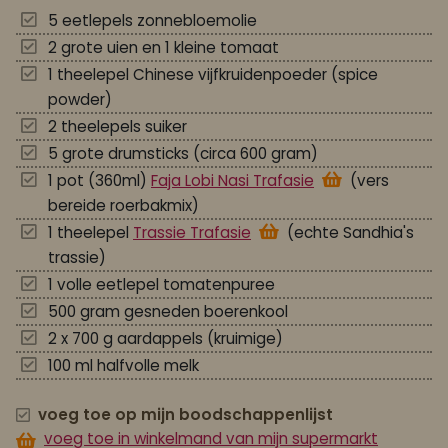
5 eetlepels zonnebloemolie
2 grote uien en 1 kleine tomaat
1 theelepel Chinese vijfkruidenpoeder (spice
powder)
2 theelepels suiker
5 grote drumsticks (circa 600 gram)
1 pot (360ml)
Faja Lobi Nasi Trafasie
(vers
bereide roerbakmix)
1 theelepel
Trassie Trafasie
(echte Sandhia's
trassie)
1 volle eetlepel tomatenpuree
500 gram gesneden boerenkool
2 x 700 g aardappels (kruimige)
100 ml halfvolle melk
voeg toe op mijn boodschappenlijst
voeg toe in winkelmand van mijn supermarkt