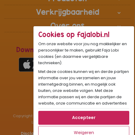
Verkrijgbaarheid
Over ons
Cookies op fajalobi.nl
Om onze website voor jou nog makkelijker en
Download de Recepten Webapp
persoonlijker te maken, gebruikt Faja Lobi
cookies (en daarmee vergelijkbare
technieken).
Met deze cookies kunnen wij en derde partijen
1
WhatsApp Community:
informatie over jou verzamelen en jouw
internetgedrag binnen, en mogelijk ook
Onze gifjes al eens geprobeerd?:
GIF
buiten, onze website volgen. Met deze
Beleef Sandhia’s Recepten in:
VR
AR
informatie passen wij en derde partijen de
website, onze communicatie en advertenties
aan op jouw interesses en profiel. Daarnaast
kan je door deze cookies informatie delen via
Copyright © 1983 - 2026 Stichting Administratiekantoor
Accepteer
social media.
Laigsingh Holding. All rights reserved.
Als je op "Accepteer" klikt, dan geef je Faja
Weigeren
Disclaimer
Privacy & Cookies
Contact