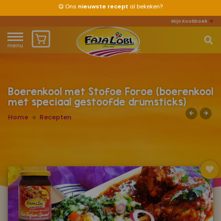
😋
Ons
nieuwste recept
al bekeken?
Mijn Kookboek
menu
Home
Waar ben je naar op zoek?
Over ons
Boerenkool met Stofoe Foroe (boerenkool
met speciaal gestoofde drumsticks)
Recepten
Home
Recepten
Producten
Waar verkrijgbaar?
Mijn kookboek
Zomervakantie 2026