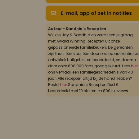
E-mail, app of zet in notities
Auteur - Sandhia’s Recepten
Wij zijn Jay & Sandhia en verrassen je graag
met Award Winning Recepten uit onze
gepassioneerde familiekeuken. De gerechten
zijn thuis één voor één door ons op authenticiteit
ontwikkeld, uitgetest en beoordeeld, en daarna
door onze 600.000 fans goedgekeurd. Lees
hier
ons verhaal, een familiegeschiedenis van 40
jaar. Alle recepten altijd bij de hand hebben?
Bestel
hier
Sandhia’s Recepten Deel 6:
beoordeeld met 10 sterren en 800+ reviews.
si gemaakt voor de verjaardag van mijn zoontje. Het is de eerste k
gebruikt en mijn complimenten! Ik zal er vanaf nu zeker meer gebruik 