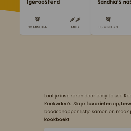
p
(geroosterd
Sandhia's nas
varkensvlees)
RUIDIG
30 MINUTEN
MILD
35 MINUTEN
Laat je inspireren door easy to use R
Kookvideo’s. Sla je
favorieten
op,
bew
boodschappenlijstje samen en maak 
kookboek!