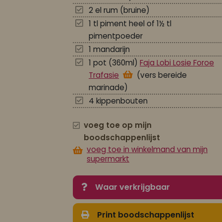
2 el rum (bruine)
1 tl piment heel of 1½ tl
pimentpoeder
1 mandarijn
1 pot (360ml)
Faja Lobi Losie Foroe
Trafasie
(vers bereide
marinade)
4 kippenbouten
voeg toe op mijn
boodschappenlijst
voeg toe in winkelmand van mijn
supermarkt
Waar verkrijgbaar
Print boodschappenlijst