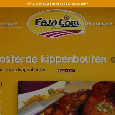
😋
Ons
nieuwste recept
al bekeken?
ecepten
Producten
oosterde kippenbouten
oosterde kippenbouten
)