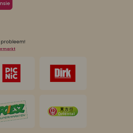
nsie
n probleem!
permarkt