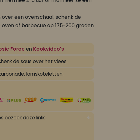
 hiermee 2-3 uur of marineer ze een
 over een ovenschaal, schenk de
 de oven of barbecue op 175-200 graden
osie Foroe
en
Kookvideo's
chenk de saus over het vlees.
karbonade, lamskoteletten.
s bezoek deze links: