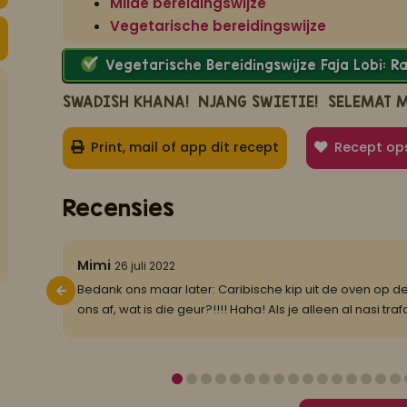
Milde bereidingswijze
Vegetarische bereidingswijze
Vegetarische Bereidingswijze Faja Lobi: 
SWADISH KHANA!
NJANG SWIETIE!
SELEMAT 
Print, mail of app dit recept
Recept op
Recensies
5/5
Mimi
26 juli 2022
eer dat
Bedank ons maar later: Caribische kip uit de oven op 
van
...
ons af, wat is die geur?!!!! Haha! Als je alleen al nasi tr