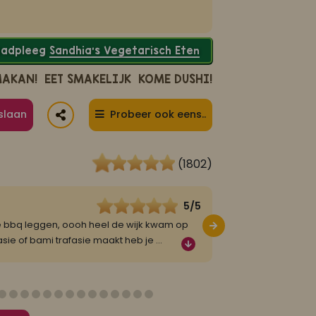
Raadpleeg
Sandhia’s Vegetarisch Eten
MAKAN!
EET SMAKELIJK
KOME DUSHI!
slaan
Probeer ook eens..
(1802)
5/5
Pien
25 februari 202
de bbq leggen, oooh heel de wijk kwam op
Caribische kip uit d
afasie of bami trafasie maakt heb je
...