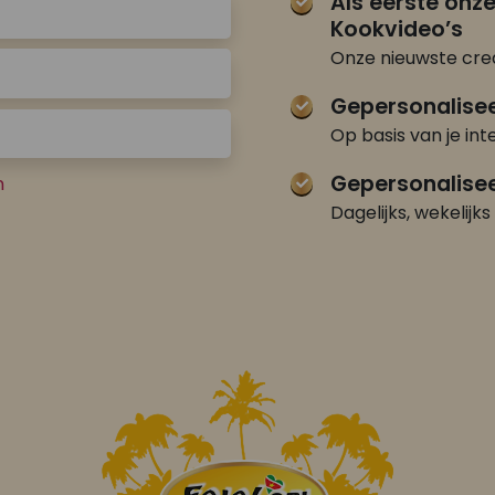
Als eerste onz
Kookvideo’s
Onze nieuwste crea
Gepersonalise
Op basis van je int
Gepersonalisee
n
Dagelijks, wekelijks 