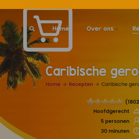
Home
Over ons
R
Caribische ger
Home
Recepten
Caribische ger
(1802
Hoofdgerecht
5 personen
30 minuten