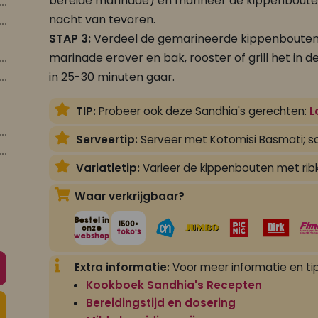
bereide marinade) en marineer de kippenbouten
nacht van tevoren.
STAP 3:
Verdeel de gemarineerde kippenbouten
marinade erover en bak, rooster of grill het in
in 25-30 minuten gaar.
TIP:
Probeer ook deze Sandhia's gerechten:
L
Serveertip:
Serveer met Kotomisi Basmati; s
Variatietip:
Varieer de kippenbouten met rib
Waar verkrijgbaar?
Bestel in
1500+
onze
toko's
webshop
Extra informatie:
Voor meer informatie en tip
Kookboek Sandhia's Recepten
Bereidingstijd en dosering