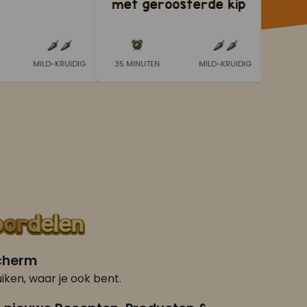
met geroosterde kip
Garn
met
garn
spec
MILD-KRUIDIG
35 MINUTEN
MILD-KRUIDIG
20 MI
scherm
iken, waar je ook bent.