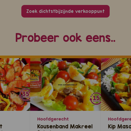
Zoek dichtstbijzijnde verkooppunt
Probeer ook eens..
Hoofdgerecht
Hoofdger
t
Kousenband Makreel
Kip Masa