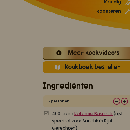
Kruidig
Roosteren
Meer kookvideo's
Kookboek bestellen
Ingrediënten
5 personen
400 gram
Kotomisi Basmati
(rijst
speciaal voor Sandhia's Rijst
Gerechten)