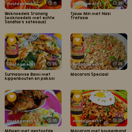
15
35
Hoofdgerecht
Hoofdgerecht
Woknoedels Sranang
Tjauw Min met Nasi
(woknoedels met echte
Trafasie
Sandhia's satésaus)
35
25
Hoofdgerecht
Hoofdgerecht
Surinaamse Bami met
Macaroni Speciaal
kippenbouten en paksoi
35
25
Hoofdgerecht
Hoofdgerecht
Mihoen met gestoofde
Macaroni met kousenband