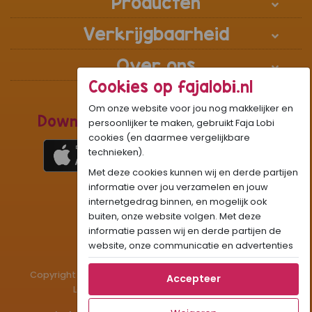
Producten
Verkrijgbaarheid
Over ons
Cookies op fajalobi.nl
Om onze website voor jou nog makkelijker en
Download de Recepten Webapp
persoonlijker te maken, gebruikt Faja Lobi
cookies (en daarmee vergelijkbare
technieken).
Met deze cookies kunnen wij en derde partijen
1
WhatsApp Community:
informatie over jou verzamelen en jouw
internetgedrag binnen, en mogelijk ook
Onze gifjes al eens geprobeerd?:
GIF
buiten, onze website volgen. Met deze
Beleef Sandhia’s Recepten in:
VR
AR
informatie passen wij en derde partijen de
website, onze communicatie en advertenties
aan op jouw interesses en profiel. Daarnaast
Copyright © 1983 - 2026 Stichting Administratiekantoor
kan je door deze cookies informatie delen via
Accepteer
Laigsingh Holding. All rights reserved.
social media.
Als je op "Accepteer" klikt, dan geef je Faja