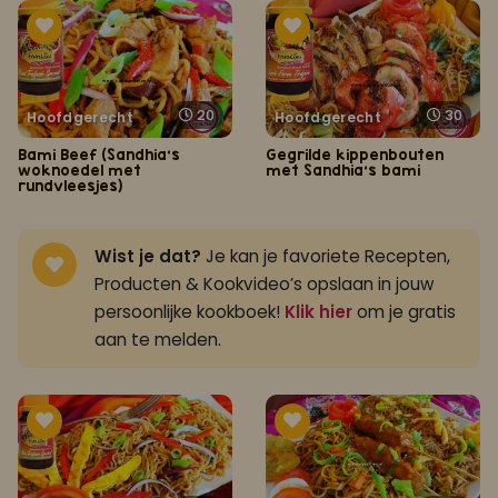
20
30
Hoofdgerecht
Hoofdgerecht
Bami Beef (Sandhia's
Gegrilde kippenbouten
woknoedel met
met Sandhia's bami
rundvleesjes)
Wist je dat?
Je kan je favoriete Recepten,
Producten & Kookvideo’s opslaan in jouw
persoonlijke kookboek!
Klik hier
om je gratis
aan te melden.