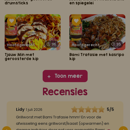
drumsticks
en spiegelei
35
35
Hoofdgerecht
Hoofdgerecht
Tjauw Min met
Bami Trafasie met kasripo
geroosterde kip
kip
Toon meer
Recensies
Lidy
5/5
1 juli 2026
Grillworst met Bami Trafasie hmm! En voor de
afwisseling eens grillworst/kaast (opwarmen) en
daarna instukjes door net vers gemaakte Bami