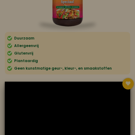
Koop ons bestseller kookboek
klik hier
Of
om je aan te melden voor Mijn Kookboek.
Duurzaam
Allergeenvrij
Glutenvrij
Plantaardig
Geen kunstmatige geur-, kleur-, en smaakstoffen