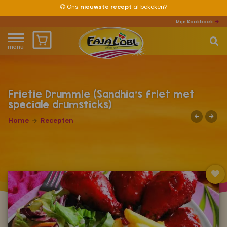
😋
Ons
nieuwste recept
al bekeken?
Mijn Kookboek
menu
Home
Waar ben je naar op zoek?
Over ons
Frietie Drummie (Sandhia's friet met
speciale drumsticks)
Recepten
Home
Recepten
Producten
Waar verkrijgbaar?
Mijn kookboek
Zomervakantie 2026