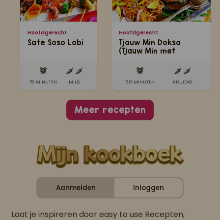
Hoofdgerecht
Hoofdgerecht
Saté Soso Lobi
Tjauw Min Doksa
(Tjauw Min met
geroosterd
eendenborstfilet
masala )
15 MINUTEN
MILD
30 MINUTEN
KRUIDIG
Meer recepten
Aanmelden
Inloggen
Laat je inspireren door easy to use Recepten,