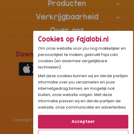
Producten
Verkrijgbaarheid
Over ons
Cookies op fajalobi.nl
Om onze website voor jou nog makkelijker en
Download de Recepten Webapp
persoonlijker te maken, gebruikt Faja Lobi
cookies (en daarmee vergelijkbare
technieken).
Met deze cookies kunnen wij en derde partijen
1
WhatsApp Community:
informatie over jou verzamelen en jouw
internetgedrag binnen, en mogelijk ook
Onze gifjes al eens geprobeerd?:
GIF
buiten, onze website volgen. Met deze
Beleef Sandhia’s Recepten in:
VR
AR
informatie passen wij en derde partijen de
website, onze communicatie en advertenties
aan op jouw interesses en profiel. Daarnaast
kan je door deze cookies informatie delen via
Copyright © 1983 - 2026 Stichting Administratiekantoor
Accepteer
social media.
Laigsingh Holding. All rights reserved.