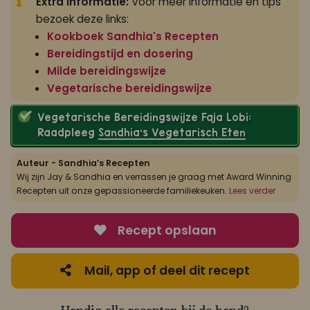
Extra informatie:
Voor meer informatie en tips
bezoek deze links:
Kookboek Sandhia's Recepten
Bereidingstijd en dosering
Milde bereidingswijze
Vegetarische bereidingswijze
Vegetarische Bereidingswijze Faja Lobi:
Raadpleeg
Sandhia’s Vegetarisch Eten
Auteur - Sandhia’s Recepten
Wij zijn Jay & Sandhia en verrassen je graag met Award Winning
Recepten uit onze gepassioneerde familiekeuken.
Lees verder
Recept opslaan
Mail, app of deel dit recept