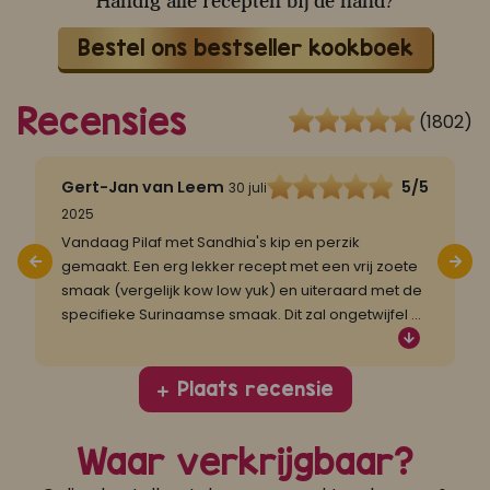
Handig alle recepten bij de hand?
Bestel ons bestseller kookboek
Recensies
(1802)
5
Gert-Jan van Leem
5/5
30 juli
2025
B
v
Vandaag Pilaf met Sandhia's kip en perzik
k
gemaakt. Een erg lekker recept met een vrij zoete
S
smaak (vergelijk kow low yuk) en uiteraard met de
specifieke Surinaamse smaak. Dit zal ongetwijfel
...
Plaats recensie
Waar verkrijgbaar?