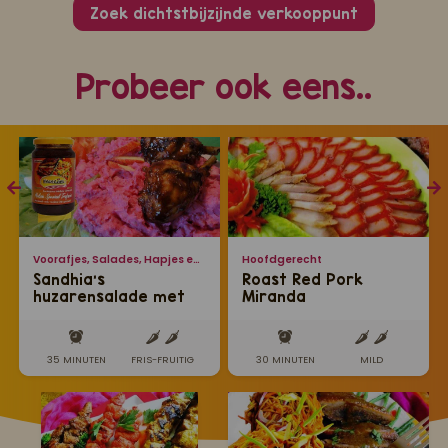
Zoek dichtstbijzijnde verkooppunt
Probeer ook eens..
Voorafjes, Salades, Hapjes en Lekkernijen
Hoofdgerecht
Sandhia's
Roast Red Pork
huzarensalade met
Miranda
geroosterde
kippenbouten uit de
oven
35 MINUTEN
FRIS-FRUITIG
30 MINUTEN
MILD