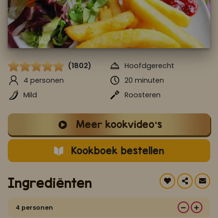
Koop ons bestseller kookboek
klik hier
Of
om je aan te melden voor Mijn Kookboek.
(1802)
Hoofdgerecht
4 personen
20 minuten
Mild
Roosteren
Meer kookvideo's
Kookboek bestellen
Ingrediënten
4 personen