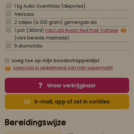
1 kg Aviko Ovenfrites (diepvries)
frietsaus
2 zakjes (á 200 gram) gemengde sla
1 pot (360ml)
Faja Lobi Roast Red Pork Trafasie
(vers bereide marinade)
6 drumsticks
voeg toe op mijn boodschappenlijst
voeg toe in winkelmand van mijn supermarkt
Waar verkrijgbaar
E-mail, app of zet in notities
Bereidingswijze