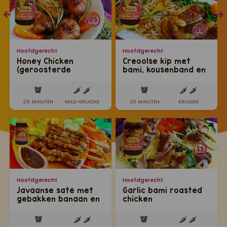
Hoofdgerecht
Hoofdgerecht
Honey Chicken
Creoolse kip met
(geroosterde
bami, kousenband en
kippenbouten
baka bana
geglaceerd met
honing)
25 MINUTEN
MILD-KRUIDIG
30 MINUTEN
KRUIDIG
Hoofdgerecht
Hoofdgerecht
Javaanse saté met
Garlic bami roasted
gebakken banaan en
chicken
pinda sambel