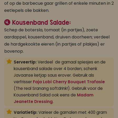
of op de barbecue gaar grillen of enkele minuten in 2
eetlepels olie bakken.
Kousenband Salade:
4.
Schep de botersla, tomaat (in partjes), zoete
aardappel, kousenband, druiven doorheen; verdeel
de hardgekookte eieren (in partjes of plakjes) er
bovenop.
Serveertip:
Verdeel de garnaal spiesjes en de
kousenband salade over 4 borden; schenk
Javaanse ketjap saus erover. Gebruik als
verfrisser
Faja Lobi Cherry Bouquet Trafasie
(The real Sranang softdrink!). Gebruik voor de
Kousenband Salad ook eens de
Madam
Jeanette Dressing
.
Variatietip:
Varieer de garnalen met 400 gram