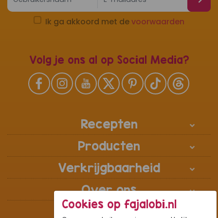
Ik ga akkoord met de
voorwaarden
Volg je ons al op Social Media?
Recepten
Producten
Verkrijgbaarheid
Over ons
Cookies op fajalobi.nl