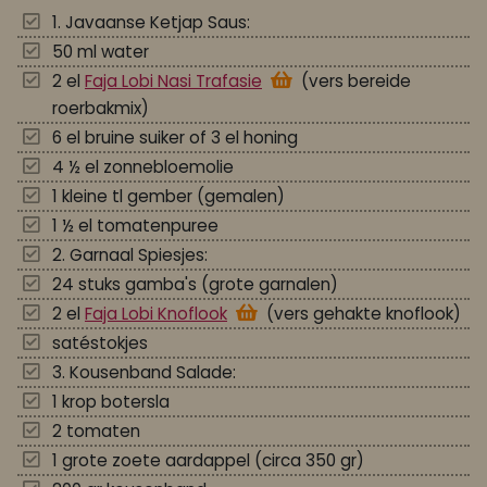
1. Javaanse Ketjap Saus:
50 ml water
2 el
Faja Lobi Nasi Trafasie
(vers bereide
roerbakmix)
6 el bruine suiker of 3 el honing
4 ½ el zonnebloemolie
1 kleine tl gember (gemalen)
1 ½ el tomatenpuree
2. Garnaal Spiesjes:
24 stuks gamba's (grote garnalen)
2 el
Faja Lobi Knoflook
(vers gehakte knoflook)
satéstokjes
3. Kousenband Salade:
1 krop botersla
2 tomaten
1 grote zoete aardappel (circa 350 gr)