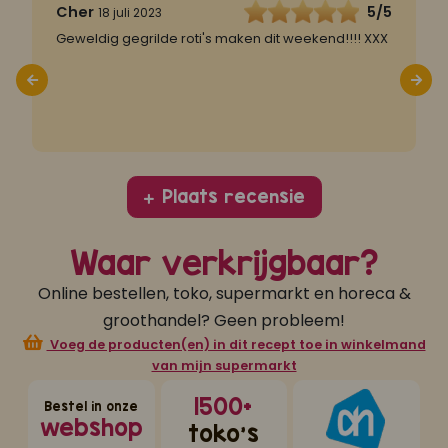
5
Cher
5/5
G
18 juli 2023
Geweldig gegrilde roti's maken dit weekend!!!! XXX
L
j
ze
v
d
Plaats recensie
Waar verkrijgbaar?
Online bestellen, toko, supermarkt en horeca &
groothandel? Geen probleem!
Voeg de producten(en) in dit recept toe in winkelmand
van mijn supermarkt
1500+
Bestel in onze
webshop
toko's