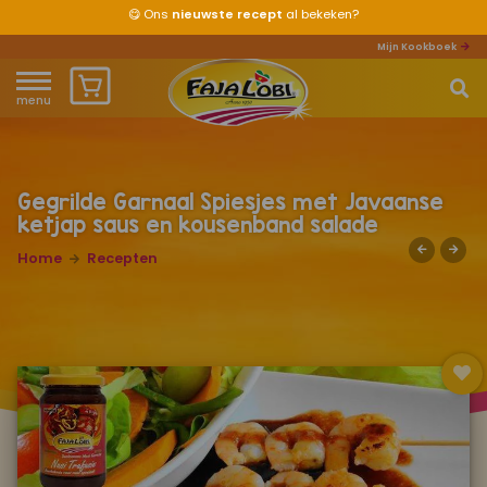
😋
Ons
nieuwste recept
al bekeken?
Mijn Kookboek
menu
Home
Waar ben je naar op zoek?
Over ons
Gegrilde Garnaal Spiesjes met Javaanse
ketjap saus en kousenband salade
Recepten
Home
Recepten
Producten
Waar verkrijgbaar?
Mijn kookboek
Zomervakantie 2026