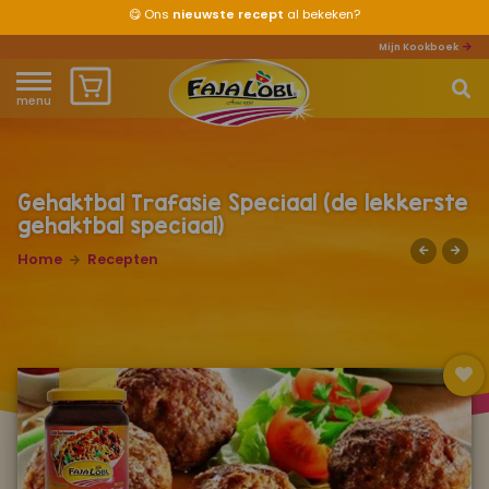
😋
Ons
nieuwste recept
al bekeken?
Mijn Kookboek
menu
Home
Waar ben je naar op zoek?
Over ons
Gehaktbal Trafasie Speciaal (de lekkerste
gehaktbal speciaal)
Recepten
Home
Recepten
Producten
Waar verkrijgbaar?
Mijn kookboek
Zomervakantie 2026