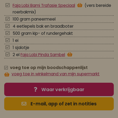
Faja Lobi Bami Trafasie Speciaal
(vers bereide
roerbakmix)
100 gram paneermeel
4 eetlepels bak en braadboter
500 gram kip- of rundergehakt
1 ei
1 sjalotje
2 el
Faja Lobi Pinda Sambel
voeg toe op mijn boodschappenlijst
voeg toe in winkelmand van mijn supermarkt
Waar verkrijgbaar
E-mail, app of zet in notities