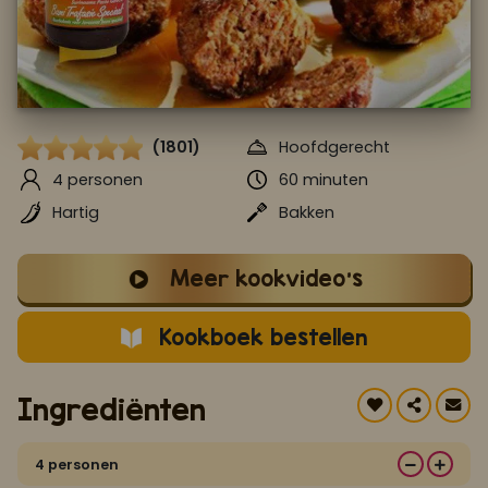
Koop ons bestseller kookboek
klik hier
Of
om je aan te melden voor Mijn Kookboek.
(1801)
Hoofdgerecht
4 personen
60 minuten
Hartig
Bakken
Meer kookvideo's
Kookboek bestellen
Ingrediënten
4 personen