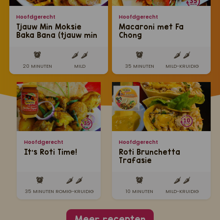
Hoofdgerecht
Hoofdgerecht
Tjauw Min Moksie
Macaroni met Fa
Baka Bana (tjauw min
Chong
met moksie metie en
gebakken banaan)
20 MINUTEN
MILD
35 MINUTEN
MILD-KRUIDIG
Hoofdgerecht
Hoofdgerecht
It's Roti Time!
Roti Brunchetta
Trafasie
35 MINUTEN
ROMIG-KRUIDIG
10 MINUTEN
MILD-KRUIDIG
Meer recepten