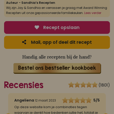
Auteur - Sandhia’s Recepten
Wij zijn Jay & Sandhia en verrassen je graag met Award Winning
Recepten uit onze gepassioneerde familiekeuken.
Lees verder
Recept opslaan
Mail, app of deel dit recept
Handig alle recepten bij de hand?
Bestel ons bestseller kookboek
Recensies
(1801)
5
Angeliena
5/5
12 maart 2023
Op deze website kom je combinaties tegen
2
waarvan je denkt hoe bedenken jullie het, totdat je
T