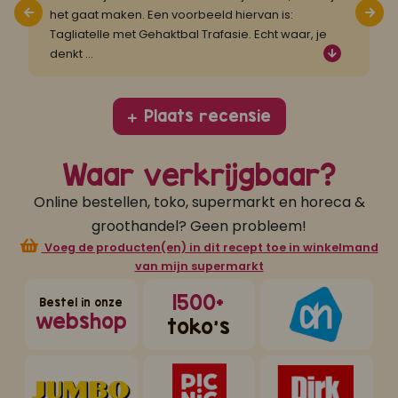
het gaat maken. Een voorbeeld hiervan is:
g
Tagliatelle met Gehaktbal Trafasie. Echt waar, je
V
denkt
...
v
Plaats recensie
Waar verkrijgbaar?
Online bestellen, toko, supermarkt en horeca &
groothandel? Geen probleem!
Voeg de producten(en) in dit recept toe in winkelmand
van mijn supermarkt
1500+
Bestel in onze
webshop
toko's