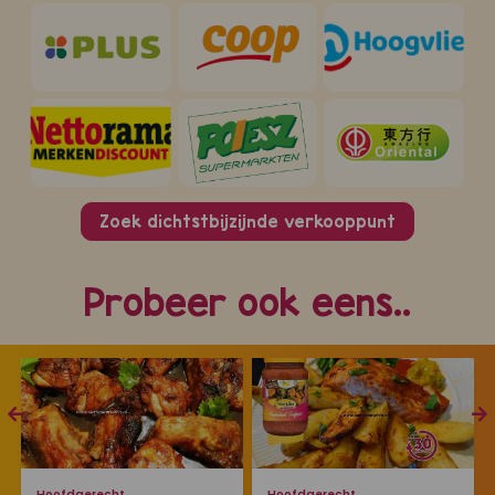
Zoek dichtstbijzijnde verkooppunt
Probeer ook eens..
Hoofdgerecht
Hoofdgerecht