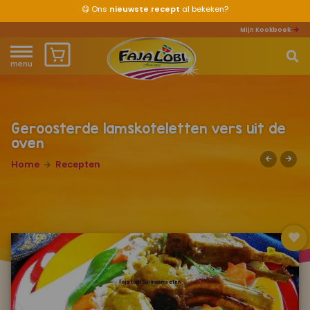
😋
Ons
nieuwste recept
al bekeken?
Mijn Kookboek
menu
Home
Waar ben je naar op zoek?
Over ons
Geroosterde lamskoteletten vers uit de
oven
Recepten
Home
Recepten
Producten
Waar verkrijgbaar?
Mijn kookboek
Zomervakantie 2026