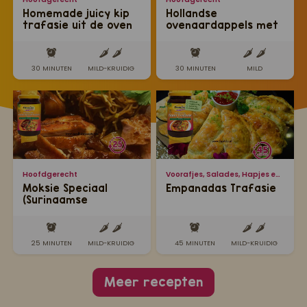
Homemade juicy kip
Hollandse
trafasie uit de oven
ovenaardappels met
zalm
30 MINUTEN
MILD-KRUIDIG
30 MINUTEN
MILD
Hoofdgerecht
Voorafjes, Salades, Hapjes en Lekkernijen
Moksie Speciaal
Empanadas Trafasie
(Surinaamse
geroosterde kip uit
de oven)
25 MINUTEN
MILD-KRUIDIG
45 MINUTEN
MILD-KRUIDIG
Meer recepten