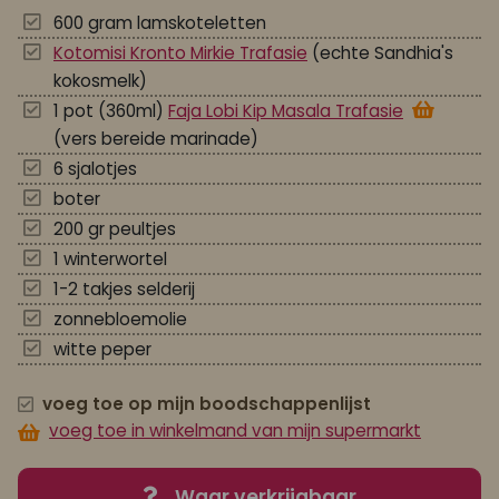
600 gram lamskoteletten
Kotomisi Kronto Mirkie Trafasie
(echte Sandhia's
kokosmelk)
1 pot (360ml)
Faja Lobi Kip Masala Trafasie
(vers bereide marinade)
6 sjalotjes
boter
200 gr peultjes
1 winterwortel
1-2 takjes selderij
zonnebloemolie
witte peper
voeg toe op mijn boodschappenlijst
voeg toe in winkelmand van mijn supermarkt
Waar verkrijgbaar