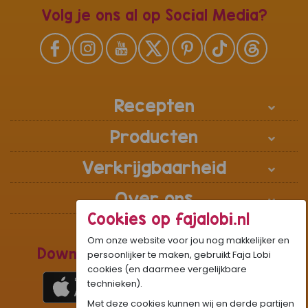
Volg je ons al op Social Media?
Recepten
Producten
Verkrijgbaarheid
Over ons
Cookies op fajalobi.nl
Om onze website voor jou nog makkelijker en
Download de Recepten Webapp
persoonlijker te maken, gebruikt Faja Lobi
cookies (en daarmee vergelijkbare
technieken).
Met deze cookies kunnen wij en derde partijen