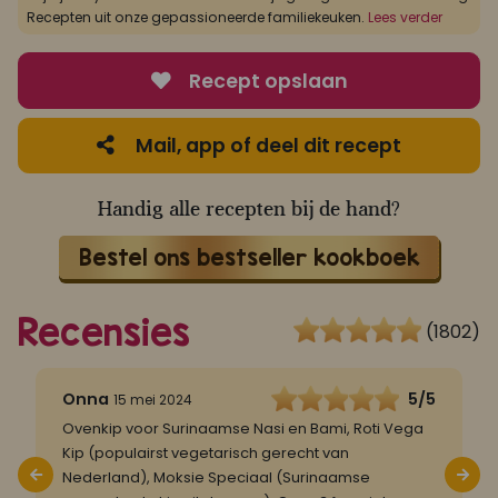
Recepten uit onze gepassioneerde familiekeuken.
Lees verder
Recept opslaan
Mail, app of deel dit recept
Handig alle recepten bij de hand?
Bestel ons bestseller kookboek
Recensies
(1802)
5
Onna
5/5
15 mei 2024
Ovenkip voor Surinaamse Nasi en Bami, Roti Vega
S
e
Kip (populairst vegetarisch gerecht van
g
Nederland), Moksie Speciaal (Surinaamse