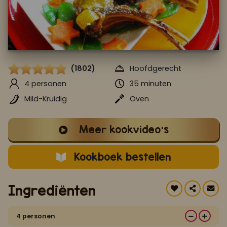
Koop ons bestseller kookboek
klik hier
Of
om je aan te melden voor Mijn Kookboek.
(1802)
Hoofdgerecht
4 personen
35 minuten
Mild-Kruidig
Oven
Meer kookvideo's
Kookboek bestellen
Ingrediënten
4 personen