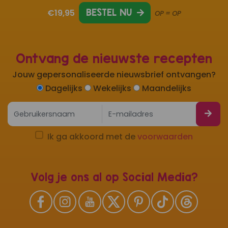
€19,95
BESTEL NU
OP = OP
Ontvang de nieuwste recepten
Jouw gepersonaliseerde nieuwsbrief ontvangen?
Dagelijks
Wekelijks
Maandelijks
Ik ga akkoord met de
voorwaarden
Volg je ons al op Social Media?