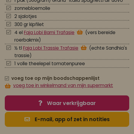
1 pak (500gram) Grand ' Italia Spaghetti all' uovo
zonnebloemolie
2 sjalotjes
300 gr kipfilet
4 el
Faja Lobi Bami Trafasie
(vers bereide
roerbakmix)
½ tl
Faja Lobi Trassie Trafasie
(echte Sandhia's
trassie)
1 volle theelepel tomatenpuree
voeg toe op mijn boodschappenlijst
voeg toe in winkelmand van mijn supermarkt
Waar verkrijgbaar
E-mail, app of zet in notities