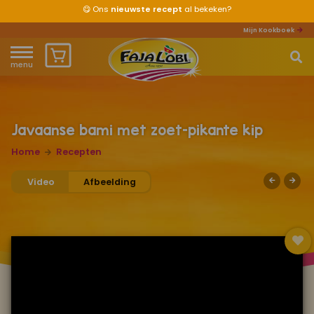
😋
Ons
nieuwste recept
al bekeken?
Mijn Kookboek
menu
Home
Waar ben je naar op zoek?
Over ons
Javaanse bami met zoet-pikante kip
Home
Recepten
Recepten
Video
Afbeelding
Producten
Waar verkrijgbaar?
Mijn kookboek
Zomervakantie 2026