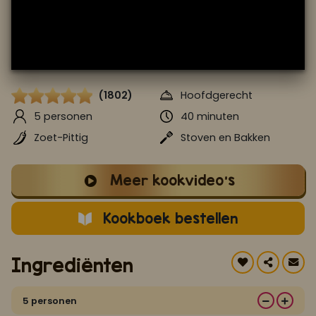
Koop ons bestseller kookboek
klik hier
Of
om je aan te melden voor Mijn Kookboek.
(1802)
Hoofdgerecht
5 personen
40 minuten
Zoet-Pittig
Stoven en Bakken
Meer kookvideo's
Kookboek bestellen
Ingrediënten
5 personen