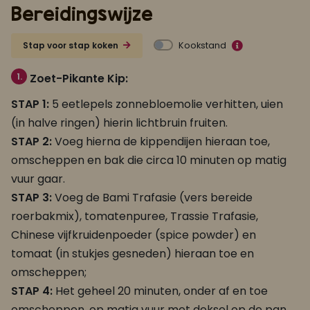
Bereidingswijze
Kookstand
Stap voor stap koken
1.
Zoet-Pikante Kip:
STAP 1:
5 eetlepels zonnebloemolie verhitten, uien
(in halve ringen) hierin lichtbruin fruiten.
STAP 2:
Voeg hierna de kippendijen hieraan toe,
omscheppen en bak die circa 10 minuten op matig
vuur gaar.
STAP 3:
Voeg de Bami Trafasie (vers bereide
roerbakmix), tomatenpuree, Trassie Trafasie,
Chinese vijfkruidenpoeder (spice powder) en
tomaat (in stukjes gesneden) hieraan toe en
omscheppen;
STAP 4:
Het geheel 20 minuten, onder af en toe
omscheppen, op matig vuur met deksel op de pan