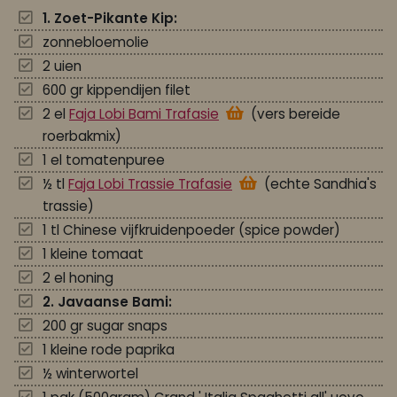
1. Zoet-Pikante Kip:
zonnebloemolie
2 uien
600 gr kippendijen filet
2 el
Faja Lobi Bami Trafasie
(vers bereide
roerbakmix)
1 el tomatenpuree
½ tl
Faja Lobi Trassie Trafasie
(echte Sandhia's
trassie)
1 tl Chinese vijfkruidenpoeder (spice powder)
1 kleine tomaat
2 el honing
2. Javaanse Bami:
200 gr sugar snaps
1 kleine rode paprika
½ winterwortel