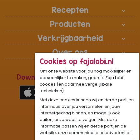
Recepten
Producten
Verkrijgbaarheid
Over ons
Cookies op fajalobi.nl
Om onze website voor jou nog makkelijker en
Download de Recepten Webapp
persoonlijker te maken, gebruikt Faja Lobi
cookies (en daarmee vergelijkbare
technieken).
Met deze cookies kunnen wij en derde partijen
1
WhatsApp Community:
informatie over jou verzamelen en jouw
internetgedrag binnen, en mogelijk ook
Onze gifjes al eens geprobeerd?:
GIF
buiten, onze website volgen. Met deze
Beleef Sandhia’s Recepten in:
VR
AR
informatie passen wij en derde partijen de
website, onze communicatie en advertenties
aan op jouw interesses en profiel. Daarnaast