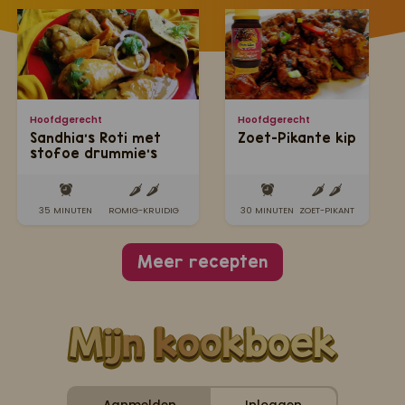
Hoofdgerecht
Hoofdgerecht
Sandhia's Roti met
Zoet-Pikante kip
stofoe drummie's
35 MINUTEN
ROMIG-KRUIDIG
30 MINUTEN
ZOET-PIKANT
Meer recepten