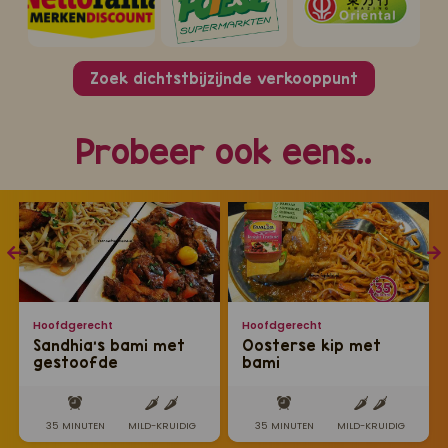
Zoek dichtstbijzijnde verkooppunt
Probeer ook eens..
Hoofdgerecht
Hoofdgerecht
Sandhia's bami met
Oosterse kip met
gestoofde
bami
kippenbouten
35 MINUTEN
MILD-KRUIDIG
35 MINUTEN
MILD-KRUIDIG