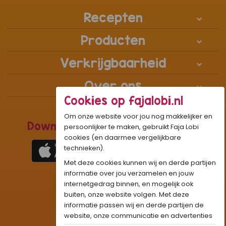
Recepten
Producten
Verkrijgbaarheid
Over ons
Cookies op fajalobi.nl
Om onze website voor jou nog makkelijker en
Download de Recepten Webapp
persoonlijker te maken, gebruikt Faja Lobi
cookies (en daarmee vergelijkbare
technieken).
Met deze cookies kunnen wij en derde partijen
1
WhatsApp Community:
informatie over jou verzamelen en jouw
internetgedrag binnen, en mogelijk ook
Onze gifjes al eens geprobeerd?:
GIF
buiten, onze website volgen. Met deze
Beleef Sandhia’s Recepten in:
VR
AR
informatie passen wij en derde partijen de
website, onze communicatie en advertenties