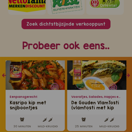
Zoek dichtstbijzijnde verkooppunt
Probeer ook eens..
Eenpansgerecht
Voorafjes, Salades, Hapjes en Lekkernijen
Kasripo kip met
De Gouden VlamTosti
snijboontjes
(vlamtosti met kip
masala)
30 MINUTEN
MILD-KRUIDIG
25 MINUTEN
MILD-KRUIDIG