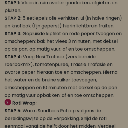
STAP 1:
Vlees in ruim water gaarkoken, afgieten en
pluizen.
STAP 2:
5 eetlepels olie verhitten, ui (in halve ringen)
en knoflook (fijn geperst) hierin lichtbruin fruiten.
STAP 3:
Gepluisde kipfilet en rode peper tvoegen en
omscheppen; bak het vlees 3 minuten, met deksel
op de pan, op matig vuur; af en toe omscheppen.
STAP 4:
Voeg Nasi Trafasie (vers bereide
roerbakmix), tomatenpuree, Trassie Trafasie en
zwarte peper hieraan toe en omscheppen. Hierna
het water en de bruine suiker toevoegen,
omscheppen en 10 minuten met deksel op de pan
op matig vuur opbakken; af en toe omscheppen.
2.
Roti Wrap:
STAP 5:
Warm Sandhia’s Roti op volgens de
bereidingswijze op de verpakking. Snijd de roti
eenmaal vanaf de helft door het midden. Verdeel