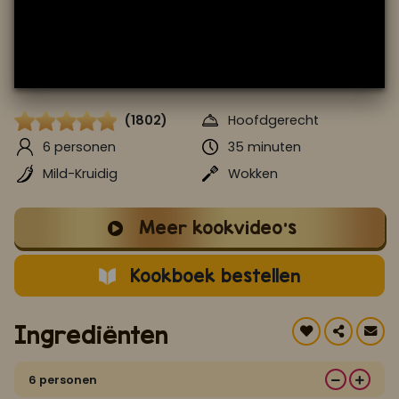
Koop ons bestseller kookboek
klik hier
Of
om je aan te melden voor Mijn Kookboek.
(1802)
Hoofdgerecht
6 personen
35 minuten
Mild-Kruidig
Wokken
Meer kookvideo's
Kookboek bestellen
Ingrediënten
6 personen