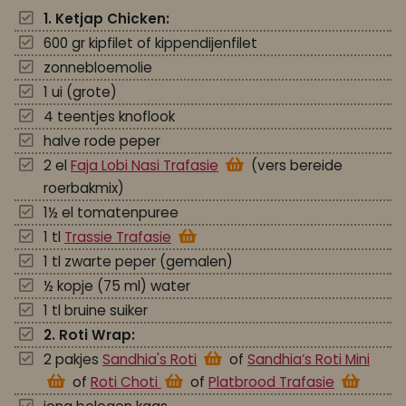
1. Ketjap Chicken:
600 gr kipfilet of kippendijenfilet
zonnebloemolie
1 ui (grote)
4 teentjes knoflook
halve rode peper
2 el
Faja Lobi Nasi Trafasie
(vers bereide
roerbakmix)
1½ el tomatenpuree
1 tl
Trassie Trafasie
1 tl zwarte peper (gemalen)
½ kopje (75 ml) water
1 tl bruine suiker
2. Roti Wrap:
2 pakjes
Sandhia's Roti
of
Sandhia’s Roti Mini
of
Roti Choti
of
Platbrood Trafasie