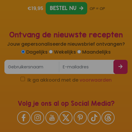
€19,95
BESTEL NU
OP = OP
Ontvang de nieuwste recepten
Jouw gepersonaliseerde nieuwsbrief ontvangen?
Dagelijks
Wekelijks
Maandelijks
Ik ga akkoord met de
voorwaarden
Volg je ons al op Social Media?