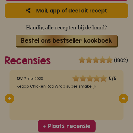
Mail, app of deel dit recept
Handig alle recepten bij de hand?
Bestel ons bestseller kookboek
Recensies
(1802)
5
Ov
5/5
7 mei 2023
Ketjap Chicken Roti Wrap super smakelijk
J
hi
P
h
Plaats recensie