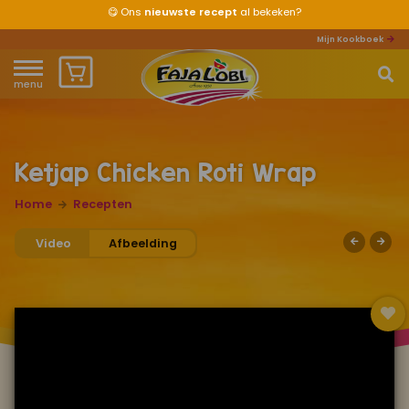
😋
Ons
nieuwste recept
al bekeken?
Mijn Kookboek
menu
Home
Waar ben je naar op zoek?
Over ons
Ketjap Chicken Roti Wrap
Recepten
Home
Recepten
Video
Afbeelding
Producten
Waar verkrijgbaar?
Mijn kookboek
Zomervakantie 2026