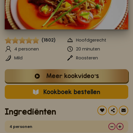
Koop ons bestseller kookboek
klik hier
Of
om je aan te melden voor Mijn Kookboek.
(1802)
Hoofdgerecht
4 personen
20 minuten
Mild
Roosteren
Meer kookvideo's
Kookboek bestellen
Ingrediënten
4 personen