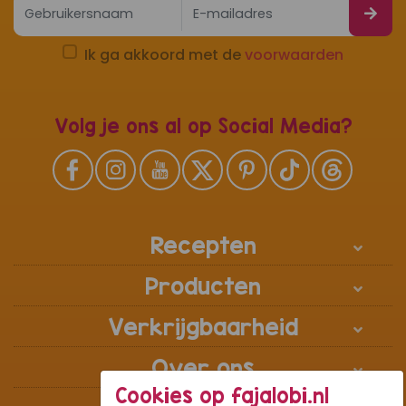
Ik ga akkoord met de
voorwaarden
Volg je ons al op Social Media?
Recepten
Producten
Verkrijgbaarheid
Over ons
Cookies op fajalobi.nl