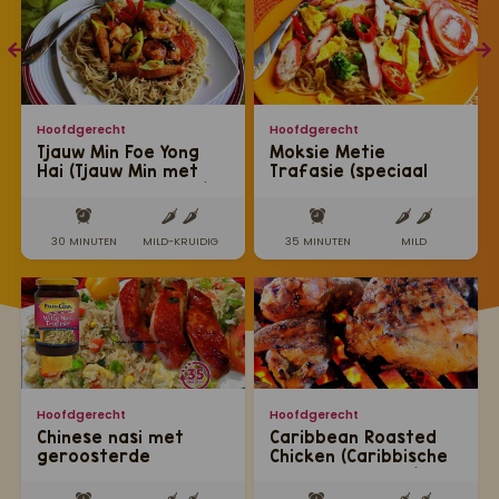
Hoofdgerecht
Hoofdgerecht
Tjauw Min Foe Yong
Moksie Metie
Hai (Tjauw Min met
Trafasie (speciaal
eieren en garnalen)
geroosterde rode
kip)
30 MINUTEN
MILD-KRUIDIG
35 MINUTEN
MILD
Hoofdgerecht
Hoofdgerecht
Chinese nasi met
Caribbean Roasted
geroosterde
Chicken (Caribbische
kippenbouten
geroosterde kip)