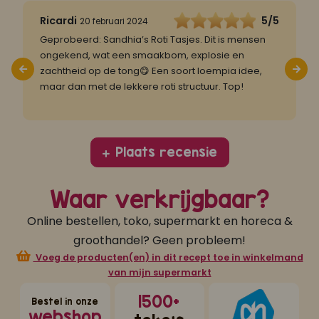
5
Ricardi
5/5
20 februari 2024
Geprobeerd: Sandhia’s Roti Tasjes. Dit is mensen
D
ongekend, wat een smaakbom, explosie en
z
zachtheid op de tong😋 Een soort loempia idee,
v
maar dan met de lekkere roti structuur. Top!
Plaats recensie
Waar verkrijgbaar?
Online bestellen, toko, supermarkt en horeca &
groothandel? Geen probleem!
Voeg de producten(en) in dit recept toe in winkelmand
van mijn supermarkt
1500+
Bestel in onze
webshop