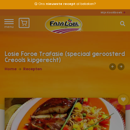
😋
Ons
nieuwste recept
al bekeken?
Mijn Kookboek
menu
Home
Waar ben je naar op zoek?
Over ons
Losie Foroe Trafasie (speciaal geroosterd
Creools kipgerecht)
Recepten
Home
Recepten
Producten
Waar verkrijgbaar?
Mijn kookboek
Zomervakantie 2026