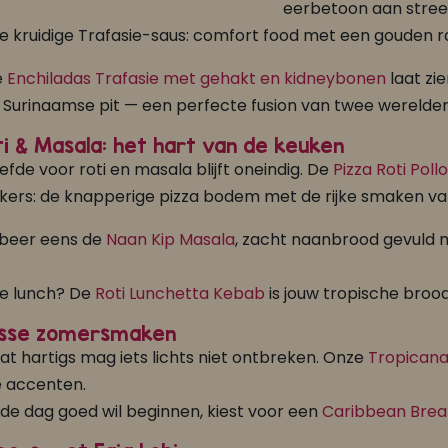
eerbetoon aan street
e kruidige Trafasie-saus: comfort food met een gouden r
e
Enchiladas Trafasie met gehakt en kidneybonen
laat zi
 Surinaamse pit — een perfecte fusion van twee werelden
ti & Masala: het hart van de keuken
efde voor roti en masala blijft oneindig. De
Pizza Roti Poll
ekers: de knapperige pizza bodem met de rijke smaken va
beer eens de
Naan Kip Masala
, zacht naanbrood gevuld me
e lunch? De
Roti Lunchetta Kebab
is jouw tropische brood
risse zomersmaken
dat hartigs mag iets lichts niet ontbreken. Onze
Tropicana
ge accenten.
 de dag goed wil beginnen, kiest voor een
Caribbean Brea