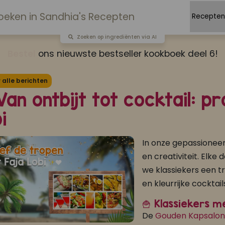
Zoeken op ingrediënten via AI
Bestel
ons nieuwste bestseller kookboek deel 6!
alle berichten
Van ontbijt tot cocktail: 
i
In onze gepassioneer
en creativiteit. Elk
we klassiekers een tr
en kleurrijke cocktails
🍟 Klassiekers m
De
Gouden Kapsalon 