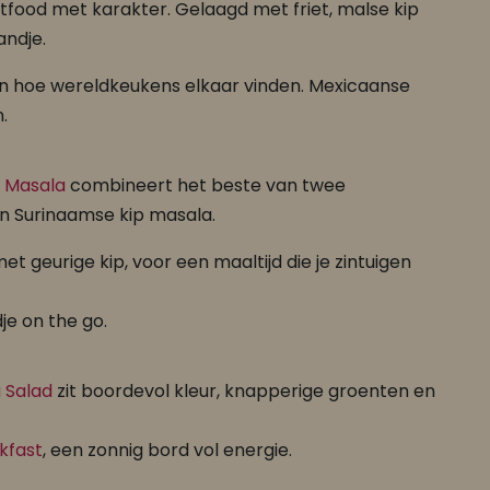
food met karakter. Gelaagd met friet, malse kip
andje.
en hoe wereldkeukens elkaar vinden. Mexicaanse
.
o Masala
combineert het beste van twee
n Surinaamse kip masala.
t geurige kip, voor een maaltijd die je zintuigen
je on the go.
 Salad
zit boordevol kleur, knapperige groenten en
kfast
, een zonnig bord vol energie.