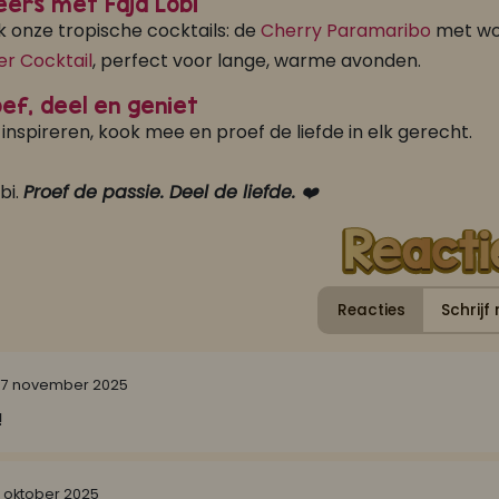
eers met Faja Lobi
 onze tropische cocktails: de
Cherry Paramaribo
met wo
r Cocktail
, perfect voor lange, warme avonden.
ef, deel en geniet
 inspireren, kook mee en proef de liefde in elk gerecht.
bi.
Proef de passie. Deel de liefde.
❤️
FAJA LOBI Chicken Javaan Trafasie 360 ml
FAJA LOBI Witte Bami Trafasie 360 ml
Reacties
Schrijf 
rechten
Pasta gerechten
7 november 2025
!
 oktober 2025