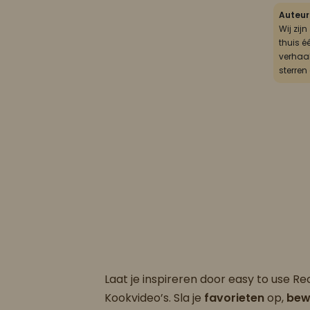
Auteur
Wij zij
thuis é
verhaal
sterren
Laat je inspireren door easy to use R
Kookvideo’s. Sla je
favorieten
op,
bew