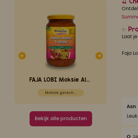
🍒 Ch
Ontdek
Summe
✨ Pro
Laat je
Faja Lo
FAJA LOBI Barbecue Trafasie 360 ml
FAJA LOBI Moksie Alesie Trafasie 360 ml
Moksie gerechten
Wok ge
Asn
Leuk
Bekijk alle producten
Q
24