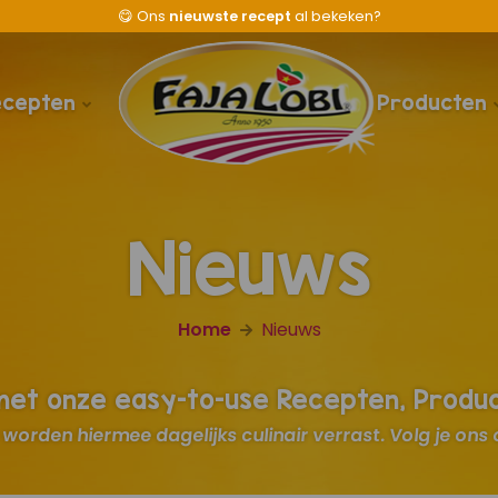
😋
Ons
nieuwste recept
al bekeken?
ecepten
Producten
Nieuws
Home
Nieuws
 met onze easy-to-use Recepten, Produ
worden hiermee dagelijks culinair verrast. Volg je ons