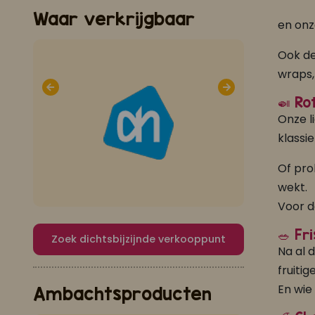
Waar verkrijgbaar
en onz
Ook d
wraps,
🍛 Ro
Onze li
klassi
Of pro
wekt.
Voor d
🥗 F
Zoek dichtsbijzijnde verkooppunt
Na al 
fruiti
En wie
Ambachtsproducten