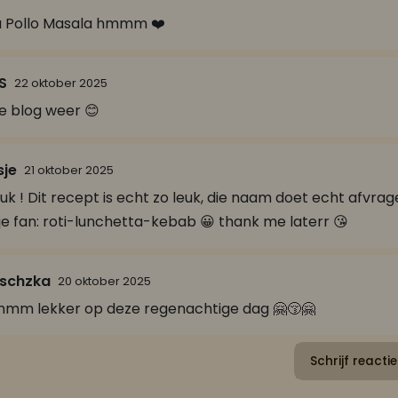
a Pollo Masala hmmm ❤️
S
22 oktober 2025
e blog weer 😊
sje
21 oktober 2025
euk ! Dit recept is echt zo leuk, die naam doet echt afvr
je fan: roti-lunchetta-kebab 😀 thank me laterr 😘
uschzka
20 oktober 2025
m lekker op deze regenachtige dag 🤗😚🤗
Schrijf reactie