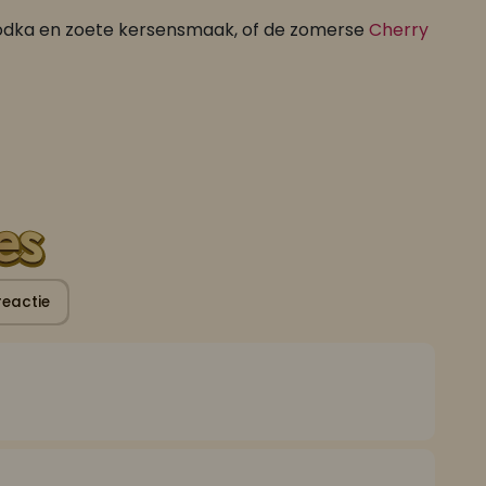
dka en zoete kersensmaak, of de zomerse
Cherry
Faja Lobi Sandhia’s Roti Mini
FAJA LOBI Sing® Masala 80 gram
reactie
Roti gerechten
Roti gerechten