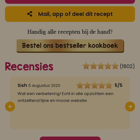
Mail, app of deel dit recept
Handig alle recepten bij de hand?
Bestel ons bestseller kookboek
Recensies
(1802)
5
Sish
5/5
5 augustus 2020
Wat een verbetering! Echt in alle opzichten een
D
t
ontzettend fijne en mooie website.