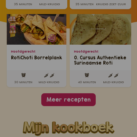
35 MINUTEN
MILD-KRUIDIG
35 MINUTEN
KRUIDIG ZOET-ZUUR
Hoofdgerecht
Hoofdgerecht
RotiChoti Borrelplank
0. Cursus Authentieke
Surinaamse Roti
maken
30 MINUTEN
MILD-KRUIDIG
40 MINUTEN
MILD-KRUIDIG
Meer recepten