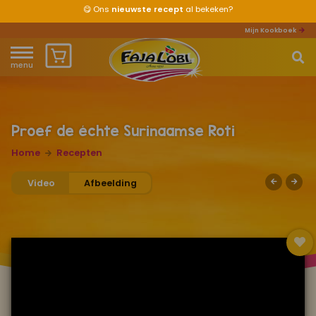
😋
Ons
nieuwste recept
al bekeken?
Mijn Kookboek
menu
Home
Waar ben je naar op zoek?
Over ons
Proef de échte Surinaamse Roti
Home
Recepten
Recepten
Video
Afbeelding
Producten
Waar verkrijgbaar?
Mijn kookboek
Zomervakantie 2026