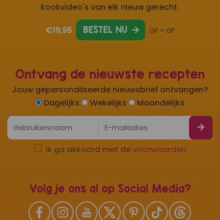
kookvideo's van elk nieuw gerecht.
€19,95
BESTEL NU
OP = OP
Ontvang de nieuwste recepten
Jouw gepersonaliseerde nieuwsbrief ontvangen?
Dagelijks
Wekelijks
Maandelijks
Ik ga akkoord met de
voorwaarden
Volg je ons al op Social Media?