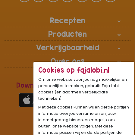
Recepten
Producten
Verkrijgbaarheid
Over ons
Cookies op fajalobi.nl
Om onze website voor jou nog makkelijker en
Download de Recepten Webapp
persoonlijker te maken, gebruikt Faja Lobi
cookies (en daarmee vergelijkbare
technieken).
Met deze cookies kunnen wij en derde partijen
1
WhatsApp Community:
informatie over jou verzamelen en jouw
internetgedrag binnen, en mogelijk ook
Onze gifjes al eens geprobeerd?:
GIF
buiten, onze website volgen. Met deze
Beleef Sandhia’s Recepten in:
VR
AR
informatie passen wij en derde partijen de