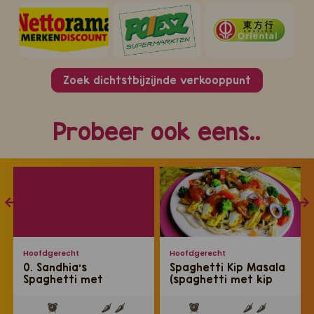
Zoek dichtstbijzijnde verkooppunt
Probeer ook eens..
Hoofdgerecht
Hoofdgerecht
0. Sandhia's
Spaghetti Kip Masala
Spaghetti met
(spaghetti met kip
kasripo kip
masala en masala
pastasaus)