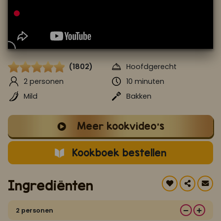
Koop ons bestseller kookboek
klik hier
Of
om je aan te melden voor Mijn Kookboek.
(1802)
Hoofdgerecht
2 personen
10 minuten
Mild
Bakken
Meer kookvideo's
Kookboek bestellen
Ingrediënten
2 personen