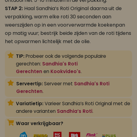
ontdooi het 5-10 minuten in de verpakking.
STAP 2:
Haal Sandhia’s Roti Original daarna uit de
verpakking,
warm elke roti 30 seconden aan
weerszijden op in een voorverwarmde koekenpan
op matig vuur; bestrijk beide zijden van de roti tijdens
het opwarmen lichtelijk met de olie.
TIP:
Probeer ook de volgende populaire
gerechten:
Sandhia's Roti
Gerechten
en
Kookvideo's
.
Serveertip:
Serveer met
Sandhia's Roti
Gerechten
.
Variatietip:
Varieer Sandhia’s Roti Original met de
andere varianten
Sandhia’s Roti
.
Waar verkrijgbaar?