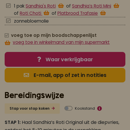
1 pak
Sandhia's Roti
of
Sandhia’s Roti Mini
of
Roti Choti
of
Platbrood Trafasie
zonnebloemolie
voeg toe op mijn boodschappenlijst
voeg toe in winkelmand van mijn supermarkt
Waar verkrijgbaar
E-mail, app of zet in notities
Bereidingswijze
Kookstand
Stap voor stap koken
STAP 1:
Haal Sandhia’s Roti Original uit de diepvries,