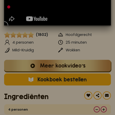
Koop ons bestseller kookboek
klik hier
Of
om je aan te melden voor Mijn Kookboek.
(1802)
Hoofdgerecht
4 personen
25 minuten
Mild-Kruidig
Wokken
Meer kookvideo's
Kookboek bestellen
Ingrediënten
4 personen