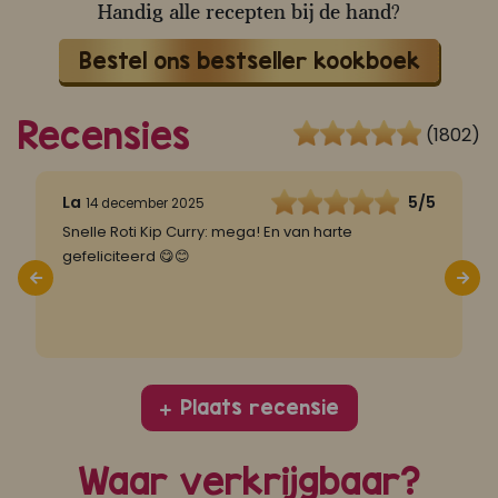
Handig alle recepten bij de hand?
Bestel ons bestseller kookboek
Recensies
(1802)
5
La
5/5
14 december 2025
Snelle Roti Kip Curry: mega! En van harte
S
gefeliciteerd 😋😊
d
Plaats recensie
Waar verkrijgbaar?