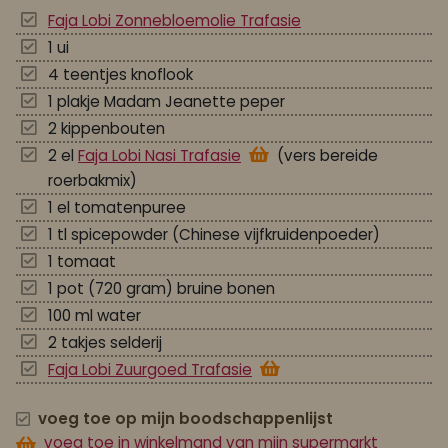
Faja Lobi Zonnebloemolie Trafasie
1 ui
4 teentjes knoflook
1 plakje Madam Jeanette peper
2 kippenbouten
2 el
Faja Lobi Nasi Trafasie
(vers bereide
roerbakmix)
1 el tomatenpuree
1 tl spicepowder (Chinese vijfkruidenpoeder)
1 tomaat
1 pot (720 gram) bruine bonen
100 ml water
2 takjes selderij
Faja Lobi Zuurgoed Trafasie
voeg toe op mijn boodschappenlijst
voeg toe in winkelmand van mijn supermarkt