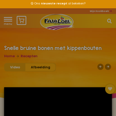
😋
Ons
nieuwste recept
al bekeken?
Mijn Kookboek
menu
Home
Waar ben je naar op zoek?
Over ons
Snelle bruine bonen met kippenbouten
Home
Recepten
Recepten
Video
Afbeelding
Producten
Waar verkrijgbaar?
Mijn kookboek
Zomervakantie 2026