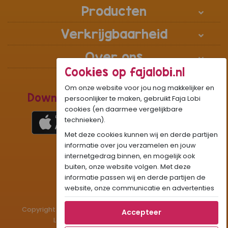
Producten
Verkrijgbaarheid
Over ons
Cookies op fajalobi.nl
Om onze website voor jou nog makkelijker en
Download de Recepten Webapp
persoonlijker te maken, gebruikt Faja Lobi
cookies (en daarmee vergelijkbare
technieken).
Met deze cookies kunnen wij en derde partijen
1
WhatsApp Community:
informatie over jou verzamelen en jouw
internetgedrag binnen, en mogelijk ook
Onze gifjes al eens geprobeerd?:
GIF
buiten, onze website volgen. Met deze
Beleef Sandhia’s Recepten in:
VR
AR
informatie passen wij en derde partijen de
website, onze communicatie en advertenties
aan op jouw interesses en profiel. Daarnaast
Copyright © 1983 - 2026 Stichting Administratiekantoor
kan je door deze cookies informatie delen via
Accepteer
Laigsingh Holding. All rights reserved.
social media.