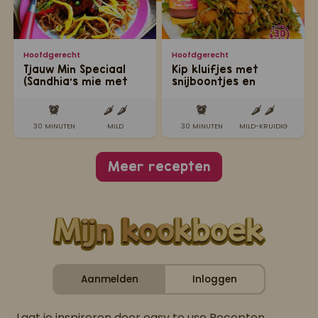
Hoofdgerecht
Hoofdgerecht
Tjauw Min Speciaal
Kip kluifjes met
(Sandhia's mie met
snijboontjes en
geroosterde
aardappel
Creoolse kip)
30 MINUTEN
MILD
30 MINUTEN
MILD-KRUIDIG
Meer recepten
Aanmelden
Inloggen
Laat je inspireren door easy to use Recepten,