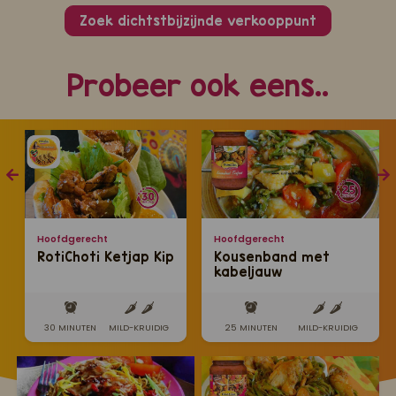
Zoek dichtstbijzijnde verkooppunt
Probeer ook eens..
Hoofdgerecht
Hoofdgerecht
RotiChoti Ketjap Kip
Kousenband met
kabeljauw
30 MINUTEN
MILD-KRUIDIG
25 MINUTEN
MILD-KRUIDIG