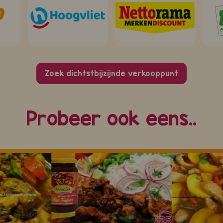
Zoek dichtstbijzijnde verkooppunt
Probeer ook eens..