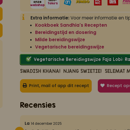
1500+
onze
toko's
webshop
Extra informatie:
Voor meer informatie en tip
Kookboek Sandhia's Recepten
Bereidingstijd en dosering
Milde bereidingswijze
Vegetarische bereidingswijze
Vegetarische Bereidingswijze Faja Lobi: 
SWADISH KHANA!
NJANG SWIETIE!
SELEMAT 
Print, mail of app dit recept
Recept op
Recensies
5/5
La
14 december 2025