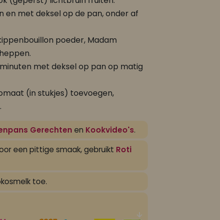
ok (geperst) lichtbruin fruiten.
 en met deksel op de pan, onder af
, kippenbouillon poeder, Madam
cheppen.
 minuten met deksel op pan op matig
omaat (in stukjes) toevoegen,
.
enpans Gerechten
en
Kookvideo's
.
 voor een pittige smaak, gebruikt
Roti
okosmelk toe.