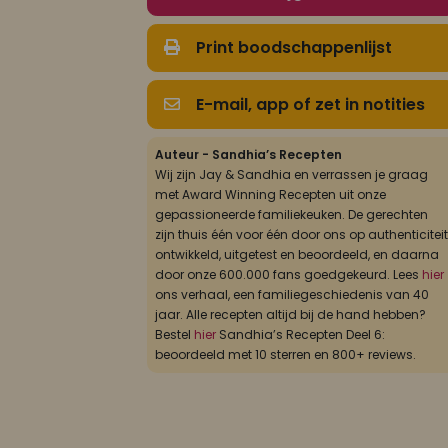
Print boodschappenlijst
E-mail, app of zet in notities
Auteur - Sandhia’s Recepten
Wij zijn Jay & Sandhia en verrassen je graag
met Award Winning Recepten uit onze
gepassioneerde familiekeuken. De gerechten
zijn thuis één voor één door ons op authenticiteit
ontwikkeld, uitgetest en beoordeeld, en daarna
door onze 600.000 fans goedgekeurd. Lees
hier
ons verhaal, een familiegeschiedenis van 40
jaar. Alle recepten altijd bij de hand hebben?
Bestel
hier
Sandhia’s Recepten Deel 6:
beoordeeld met 10 sterren en 800+ reviews.