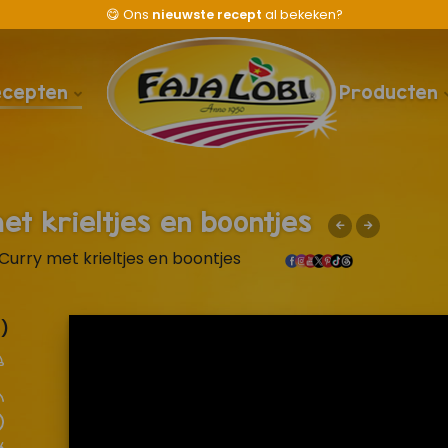
😋
Ons
nieuwste recept
al bekeken?
ecepten
Producten
et krieltjes en boontjes
Curry met krieltjes en boontjes
)