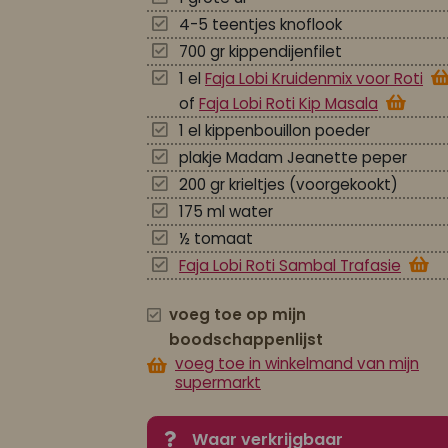
4-5 teentjes knoflook
700 gr kippendijenfilet
1 el
Faja Lobi Kruidenmix voor Roti
of
Faja Lobi Roti Kip Masala
1 el kippenbouillon poeder
plakje Madam Jeanette peper
200 gr krieltjes (voorgekookt)
175 ml water
½ tomaat
Faja Lobi Roti Sambal Trafasie
voeg toe op mijn
boodschappenlijst
voeg toe in winkelmand van mijn
supermarkt
Waar verkrijgbaar