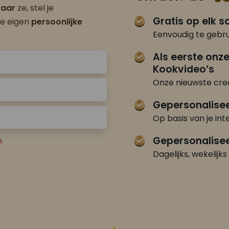
aar
ze, stel je
Gratis op elk 
je eigen
persoonlijke
Eenvoudig te gebru
Als eerste onz
Kookvideo’s
Onze nieuwste crea
Gepersonalise
Op basis van je int
Gepersonalisee
n
Dagelijks, wekelijks 