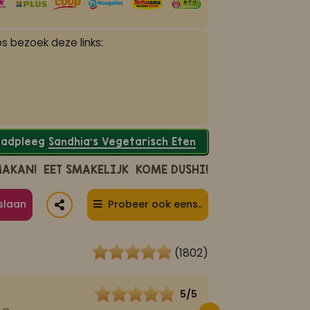
s bezoek deze links:
Raadpleeg
Sandhia’s Vegetarisch Eten
MAKAN!
EET SMAKELIJK
KOME DUSHI!
slaan
Probeer ook eens..
(1802)
5/5
Bra
22 oktober 2025