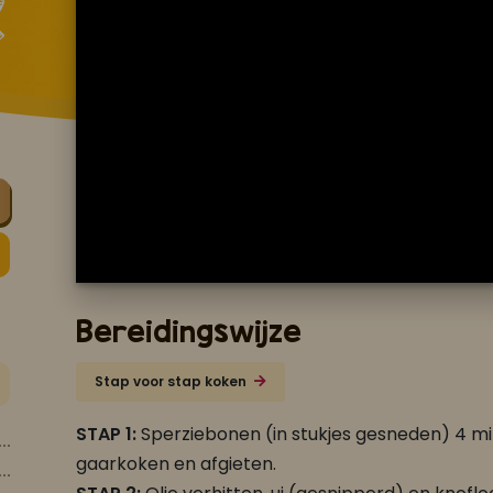
Bereidingswijze
Stap voor stap koken
STAP 1:
Sperziebonen (in stukjes gesneden) 4 m
gaarkoken en afgieten.