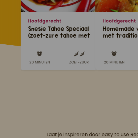
Hoofdgerecht
Hoofdgerecht
sjes
Snesie Tahoe Speciaal
Homemade v
(zoet-zure tahoe met
met traditio
Basmati rijst)
masala
D-KRUIDIG
20 MINUTEN
ZOET-ZUUR
20 MINUTEN
Laat je inspireren door easy to use R