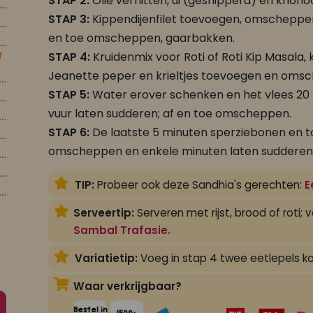
STAP 2:
Olie verhitten, ui (gesnipperd) en knoflo
STAP 3:
Kippendijenfilet toevoegen, omscheppen
en toe omscheppen, gaarbakken.
STAP 4:
Kruidenmix voor Roti of Roti Kip Masala
Jeanette peper en krieltjes toevoegen en oms
STAP 5:
Water erover schenken en het vlees 20
vuur laten sudderen; af en toe omscheppen.
STAP 6:
De laatste 5 minuten sperziebonen en t
omscheppen en enkele minuten laten sudderen
TIP:
Probeer ook deze Sandhia's gerechten:
E
Serveertip:
Serveren met rijst, brood of roti;
Sambal Trafasie.
Variatietip:
Voeg in stap 4 twee eetlepels k
Waar verkrijgbaar?
Bestel in