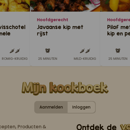
Hoofdgerecht
Hoofdger
isschotel
Javaanse kip met
Pilaf me
nele
rijst
kip en p
ROMIG-KRUIDIG
25 MINUTEN
MILD-KRUIDIG
25 MINUTEN
Aanmelden
Inloggen
Ontdek de
ecepten, Producten &