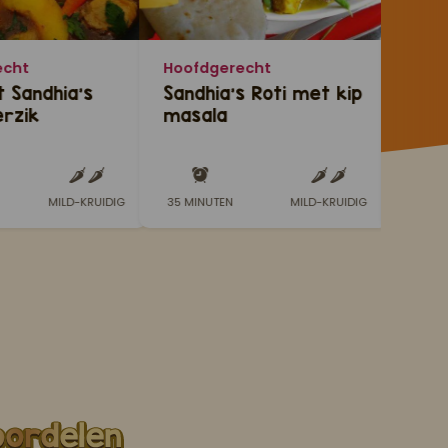
echt
Hoofdgerecht
Hoof
t Sandhia's
Sandhia's Roti met kip
Kous
erzik
masala
MILD-KRUIDIG
35 MINUTEN
MILD-KRUIDIG
30 MI