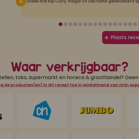
nze
Snelle Roti Kip Curry: mega! En van harte gefeliciteerd 
Plaats rece
Waar verkrijgbaar?
tellen, toko, supermarkt en horeca & groothandel? Gee
g de producten(en) in dit recept toe in winkelmand van mijn su
s