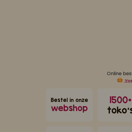
 eenpanswokkies! Kip met snijbonen of masala met spitskool zijn o
ge tijd, 1 van de 2 eten we standaard op maandag met onze kids altijd
Online bes
Voe
1500+
Bestel in onze
webshop
toko'