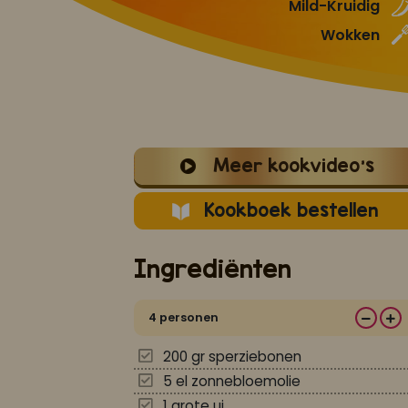
Mild-Kruidig
Wokken
Meer kookvideo's
Kookboek bestellen
Ingrediënten
4 personen
200 gr sperziebonen
5 el zonnebloemolie
1 grote ui