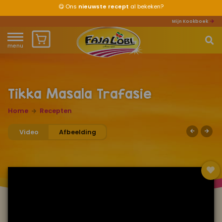
😋
Ons
nieuwste recept
al bekeken?
Mijn Kookboek
menu
Home
Waar ben je naar op zoek?
Over ons
Tikka Masala Trafasie
Recepten
Home
Recepten
Video
Afbeelding
Producten
Waar verkrijgbaar?
Mijn kookboek
Zomervakantie 2026