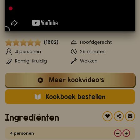
Koop ons bestseller kookboek
klik hier
Of
om je aan te melden voor Mijn Kookboek.
(1802)
Hoofdgerecht
4 personen
25 minuten
Romig-Kruidig
Wokken
Meer kookvideo's
Kookboek bestellen
Ingrediënten
4 personen