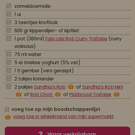
zonnebloemolie
1 ui
3 teentjes knoflook
600 gr kippendijen- of kipfilet
1 pot (360ml)
Faja Lobi Roti Curry Trafasie
(curry
woksaus)
75 ml water
5 el Griekse yoghurt (5% vet)
1 tl gember (vers geraspt)
2 takjes koriander
2 pakjes
Sandhia's Roti
of
Sandhia’s Roti Mini
of
Roti Choti
of
Platbrood Trafasie
voeg toe op mijn boodschappenlijst
voeg toe in winkelmand van mijn supermarkt
Waar verkrijgbaar