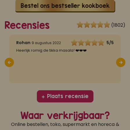
Bestel ons bestseller kookboek
Recensies
(1802)
5
Rohan
5/5
9 augustus 2022
y
Heerlijk romig de tikka masala! ❤️❤️❤️
V
s
Plaats recensie
Waar verkrijgbaar?
Online bestellen, toko, supermarkt en horeca &