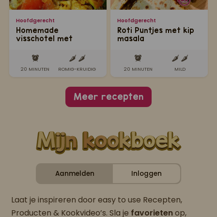
Hoofdgerecht
Hoofdgerecht
Homemade
Roti Puntjes met kip
visschotel met
masala
traditionele masala
20 MINUTEN
ROMIG-KRUIDIG
20 MINUTEN
MILD
Meer recepten
Aanmelden
Inloggen
Laat je inspireren door easy to use Recepten,
Producten & Kookvideo’s. Sla je
favorieten
op,