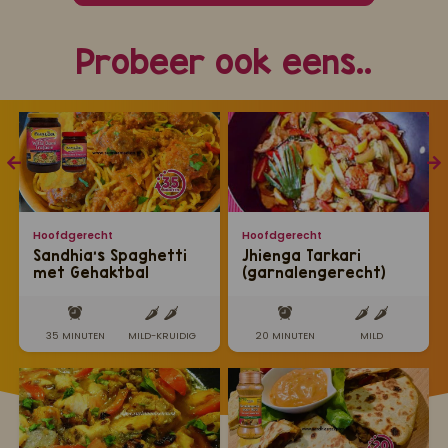
Probeer ook eens..
Hoofdgerecht
Hoofdgerecht
Sandhia’s Spaghetti
Jhienga Tarkari
met Gehaktbal
(garnalengerecht)
Trafasie in
tomatensaus
35 MINUTEN
MILD-KRUIDIG
20 MINUTEN
MILD