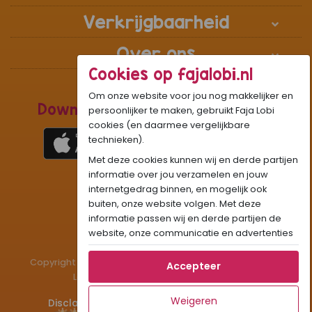
Verkrijgbaarheid
Over ons
Cookies op fajalobi.nl
Om onze website voor jou nog makkelijker en
Download de Recepten Webapp
persoonlijker te maken, gebruikt Faja Lobi
cookies (en daarmee vergelijkbare
technieken).
Met deze cookies kunnen wij en derde partijen
1
WhatsApp Community:
informatie over jou verzamelen en jouw
internetgedrag binnen, en mogelijk ook
Onze gifjes al eens geprobeerd?:
GIF
buiten, onze website volgen. Met deze
Beleef Sandhia’s Recepten in:
VR
AR
informatie passen wij en derde partijen de
website, onze communicatie en advertenties
aan op jouw interesses en profiel. Daarnaast
Copyright © 1983 - 2026 Stichting Administratiekantoor
kan je door deze cookies informatie delen via
Accepteer
Laigsingh Holding. All rights reserved.
social media.
Als je op "Accepteer" klikt, dan geef je Faja
Weigeren
Disclaimer
Privacy & Cookies
Contact
Lobi toestemming om cookies voor social