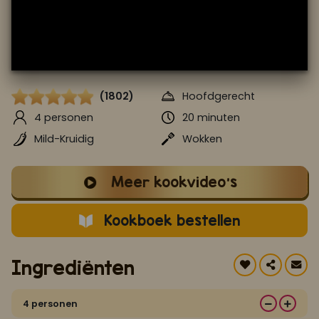
Koop ons bestseller kookboek
klik hier
Of
om je aan te melden voor Mijn Kookboek.
(1802)
Hoofdgerecht
4 personen
20 minuten
Mild-Kruidig
Wokken
Meer kookvideo's
Kookboek bestellen
Ingrediënten
4 personen