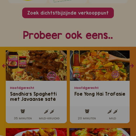
Zoek dichtstbijzijnde verkooppunt
Probeer ook eens..
Hoofdgerecht
Hoofdgerecht
Sandhia’s Spaghetti
Foe Yong Hai Trafasie
met Javaanse saté
35 MINUTEN
MILD-KRUIDIG
20 MINUTEN
MILD