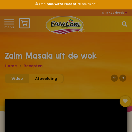
😋
Ons
nieuwste recept
al bekeken?
Mijn Kookboek
menu
Home
Waar ben je naar op zoek?
Over ons
Zalm Masala uit de wok
Recepten
Home
Recepten
Video
Afbeelding
Producten
Waar verkrijgbaar?
Mijn kookboek
Zomervakantie 2026