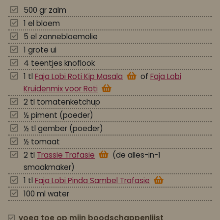
500 gr zalm
1 el bloem
5 el zonnebloemolie
1 grote ui
4 teentjes knoflook
1 tl
Faja Lobi Roti Kip Masala
of
Faja Lobi
Kruidenmix voor Roti
2 tl tomatenketchup
½ piment (poeder)
½ tl gember (poeder)
½ tomaat
2 tl
Trassie Trafasie
(de alles-in-1
smaakmaker)
1 tl
Faja Lobi Pinda Sambel Trafasie
100 ml water
voeg toe op mijn boodschappenlijst