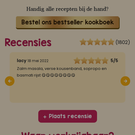
Handig alle recepten bij de hand?
Bestel ons bestseller kookboek
Recensies
(1802)
5
lacy
5/5
18 mei 2022
Zalm masala, verse kousenband, sopropo en
M
basmati rijst 😋😋😋😋😋😋😋😋
v
🙆
s
m
Plaats recensie