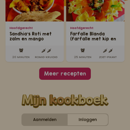
Hoofdgerecht
Hoofdgerecht
Sandhia's Roti met
Farfalle Blanda
zalm en mango
(farfalle met kip en
garnalen op z'n
Sandhia's)
20 MINUTEN
ROMIG-KRUIDIG
25 MINUTEN
ZOET-PIKANT
Meer recepten
Aanmelden
Inloggen