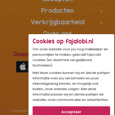
Producten
Verkrijgbaarheid
Over ons
Cookies op fajalobi.nl
Om onze website voor jou nog makkelijker en
Download de Recepten Webapp
persoonlijker te maken, gebruikt Faja Lobi
cookies (en daarmee vergelijkbare
technieken).
Met deze cookies kunnen wij en derde partijen
1
WhatsApp Community:
informatie over jou verzamelen en jouw
internetgedrag binnen, en mogelijk ook
Onze gifjes al eens geprobeerd?:
GIF
buiten, onze website volgen. Met deze
Beleef Sandhia’s Recepten in:
VR
AR
informatie passen wij en derde partijen de
website, onze communicatie en advertenties
aan op jouw interesses en profiel. Daarnaast
Copyright © 1983 - 2026 Stichting Administratiekantoor
kan je door deze cookies informatie delen via
Accepteer