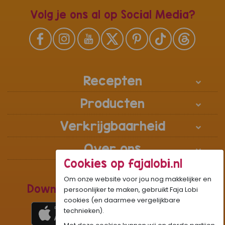
Volg je ons al op Social Media?
Recepten
Producten
Verkrijgbaarheid
Over ons
Cookies op fajalobi.nl
Om onze website voor jou nog makkelijker en
Download de Recepten Webapp
persoonlijker te maken, gebruikt Faja Lobi
cookies (en daarmee vergelijkbare
technieken).