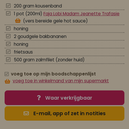
200 gram kousenband
1 pot (200ml)
Faja Lobi Madam Jeanette Trafasie
(vers bereide gele hot sauce)
honing
2 goudgele bakbananen
honing
frietsaus
500 gram zalmfilet (zonder huid)
voeg toe op mijn boodschappenlijst
voeg toe in winkelmand van mijn supermarkt
Waar verkrijgbaar
E-mail, app of zet in notities