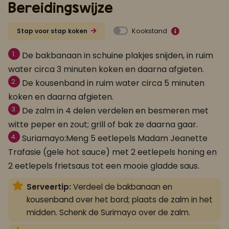
Bereidingswijze
Kookstand
Stap voor stap koken
1.
De bakbanaan in schuine plakjes snijden, in ruim
water circa 3 minuten koken en daarna afgieten.
2.
De kousenband in ruim water circa 5 minuten
koken en daarna afgieten.
3.
De zalm in 4 delen verdelen en besmeren met
witte peper en zout; grill of bak ze daarna gaar.
4.
Suriamayo:Meng 5 eetlepels Madam Jeanette
Trafasie (gele hot sauce) met 2 eetlepels honing en
2 eetlepels frietsaus tot een mooie gladde saus.
Serveertip:
Verdeel de bakbanaan en
kousenband over het bord; plaats de zalm in het
midden. Schenk de Surimayo over de zalm.