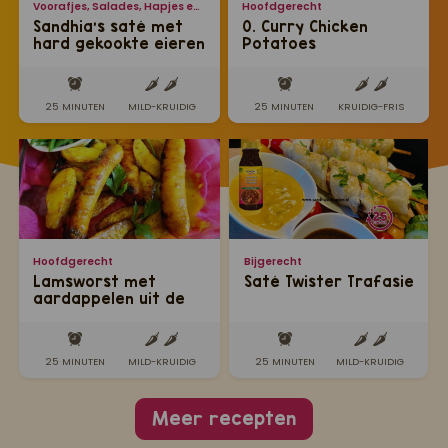
Voorafjes, Salades, Hapjes en Lekkernijen
Hoofdgerecht
Sandhia's saté met
0. Curry Chicken
hard gekookte eieren
Potatoes
en Javaanse
satésaus
25 MINUTEN
MILD-KRUIDIG
25 MINUTEN
KRUIDIG-FRIS
Hoofdgerecht
Bijgerecht
Lamsworst met
Saté Twister Trafasie
aardappelen uit de
oven
25 MINUTEN
MILD-KRUIDIG
25 MINUTEN
MILD-KRUIDIG
Meer recepten