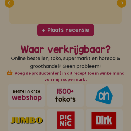
m
e
Plaats recensie
Waar verkrijgbaar?
Online bestellen, toko, supermarkt en horeca &
groothandel? Geen probleem!
Voeg de producten(en) in dit recept toe in winkelmand
van mijn supermarkt
1500+
Bestel in onze
webshop
toko's