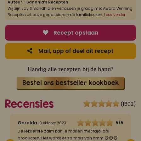
Auteur - Sandhia’s Recepten
Wij zijn Jay & Sandhia en verrassen je graag met Award Winning
Recepten uit onze gepassioneerde familiekeuken.
Lees verder
Recept opslaan
Mail, app of deel dit recept
Handig alle recepten bij de hand?
Bestel ons bestseller kookboek
Recensies
(1802)
5
Geralda
5/5
13 oktober 2023
De lekkerste zalm kan je maken met faja lobi
Z
producten. Het wordt er zo mals van hmm 😋😋😋
d