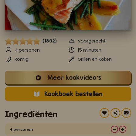
Koop ons bestseller kookboek
klik hier
Of
om je aan te melden voor Mijn Kookboek.
(1802)
Voorgerecht
4 personen
15 minuten
Romig
Grillen en Koken
Meer kookvideo's
Kookboek bestellen
Ingrediënten
4 personen