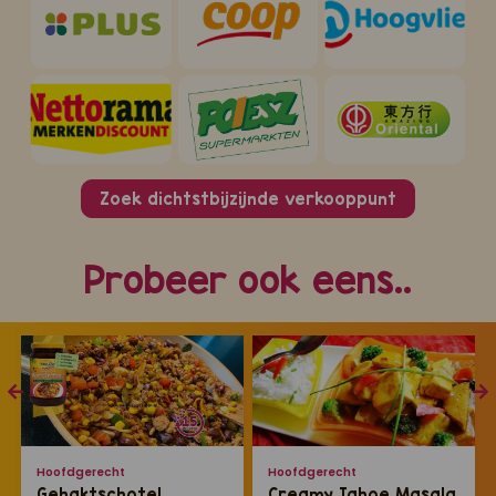
Zoek dichtstbijzijnde verkooppunt
Probeer ook eens..
Hoofdgerecht
Hoofdgerecht
Gehaktschotel
Creamy Tahoe Masala