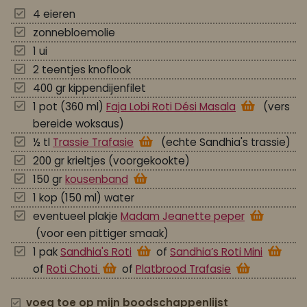
4 eieren
zonnebloemolie
1 ui
2 teentjes knoflook
400 gr kippendijenfilet
1 pot (360 ml)
Faja Lobi Roti Dési Masala
(vers
bereide woksaus)
½ tl
Trassie Trafasie
(echte Sandhia's trassie)
200 gr krieltjes (voorgekookte)
150 gr
kousenband
1 kop (150 ml) water
eventueel plakje
Madam Jeanette peper
(voor een pittiger smaak)
1 pak
Sandhia's Roti
of
Sandhia’s Roti Mini
of
Roti Choti
of
Platbrood Trafasie
voeg toe op mijn boodschappenlijst