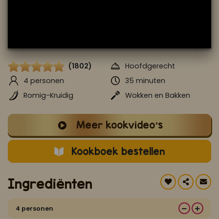
Koop ons bestseller kookboek
klik hier
Of
om je aan te melden voor Mijn Kookboek.
(1802)
Hoofdgerecht
4 personen
35 minuten
Romig-Kruidig
Wokken en Bakken
Meer kookvideo's
Kookboek bestellen
Ingrediënten
4 personen