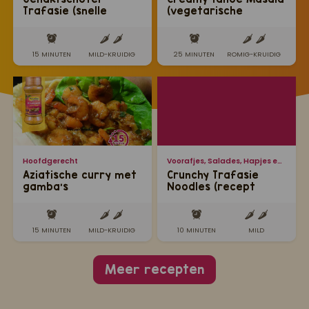
Trafasie (snelle
(vegetarische
eenpansgehakt met
wokschotel op
verse groenten)
romige masala saus)
15 MINUTEN
MILD-KRUIDIG
25 MINUTEN
ROMIG-KRUIDIG
Hoofdgerecht
Voorafjes, Salades, Hapjes en Lekkernijen
Aziatische curry met
Crunchy Trafasie
gamba’s
Noodles (recept
opgestuurd door
Michelle)
15 MINUTEN
MILD-KRUIDIG
10 MINUTEN
MILD
Meer recepten