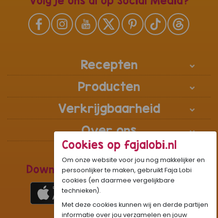
Volg je ons al op Social Media?
Recepten
Producten
Verkrijgbaarheid
Over ons
Cookies op fajalobi.nl
Om onze website voor jou nog makkelijker en
Download de Recepten Webapp
persoonlijker te maken, gebruikt Faja Lobi
cookies (en daarmee vergelijkbare
technieken).
Met deze cookies kunnen wij en derde partijen
1
WhatsApp Community:
informatie over jou verzamelen en jouw