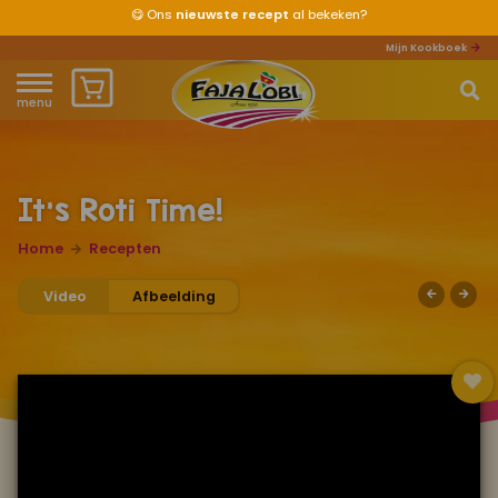
😋
Ons
nieuwste recept
al bekeken?
Mijn Kookboek
menu
Home
Waar ben je naar op zoek?
Over ons
It's Roti Time!
Recepten
Home
Recepten
Video
Afbeelding
Producten
Waar verkrijgbaar?
Mijn kookboek
Zomervakantie 2026