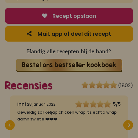
Recept opslaan
Mail, app of deel dit recept
Handig alle recepten bij de hand?
Bestel ons bestseller kookboek
Recensies
(1802)
5
Inni
5/5
28 januari 2022
n
Geweldig zo! Ketjap chicken wrap it's echt a wrap
W
damn swietie ❤️❤️❤️
w