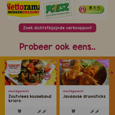
Zoek dichtstbijzijnde verkooppunt
Probeer ook eens..
Hoofdgerecht
Hoofdgerecht
Zoutvlees kouseband
Javaanse drumsticks
krioro