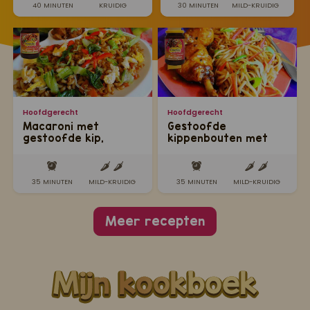
40 MINUTEN
KRUIDIG
30 MINUTEN
MILD-KRUIDIG
Hoofdgerecht
Hoofdgerecht
Macaroni met
Gestoofde
gestoofde kip,
kippenbouten met
paksoi en roerbakei
Sandhia's bami
35 MINUTEN
MILD-KRUIDIG
35 MINUTEN
MILD-KRUIDIG
Meer recepten