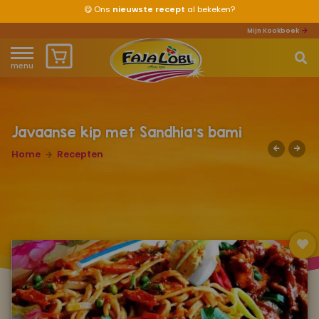
😋
Ons
nieuwste recept
al bekeken?
Mijn Kookboek
menu
Home
Waar ben je naar op zoek?
Over ons
Javaanse kip met Sandhia's bami
Home
Recepten
Recepten
Producten
Waar verkrijgbaar?
Mijn kookboek
Zomervakantie 2026