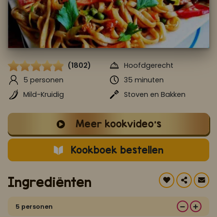
Koop ons bestseller kookboek
klik hier
Of
om je aan te melden voor Mijn Kookboek.
(1802)
Hoofdgerecht
5 personen
35 minuten
Mild-Kruidig
Stoven en Bakken
Meer kookvideo's
Kookboek bestellen
Ingrediënten
5 personen