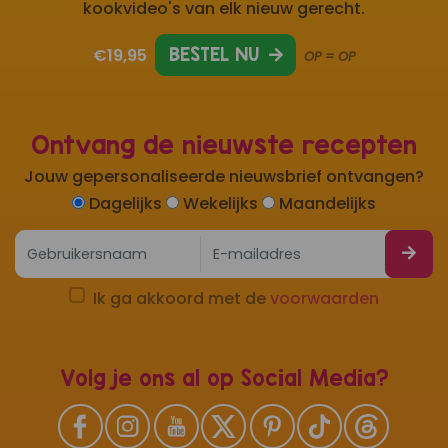
kookvideo's van elk nieuw gerecht.
€19,95
BESTEL NU
OP = OP
Ontvang de nieuwste recepten
Jouw gepersonaliseerde nieuwsbrief ontvangen?
Dagelijks
Wekelijks
Maandelijks
Ik ga akkoord met de
voorwaarden
Volg je ons al op Social Media?