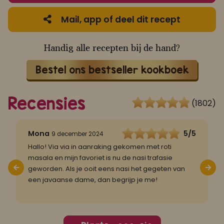
Mail, app of deel dit recept
Handig alle recepten bij de hand?
Bestel ons bestseller kookboek
Recensies
(1802)
5
Mona
5/5
9 december 2024
?
Hallo! Via via in aanraking gekomen met roti

masala en mijn favoriet is nu de nasi trafasie
geworden. Als je ooit eens nasi het gegeten van
een javaanse dame, dan begrijp je me!