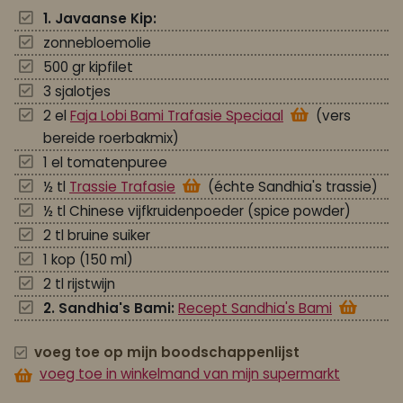
1. Javaanse Kip:
zonnebloemolie
500 gr kipfilet
3 sjalotjes
2 el
Faja Lobi Bami Trafasie Speciaal
(vers
bereide roerbakmix)
1 el tomatenpuree
½ tl
Trassie Trafasie
(échte Sandhia's trassie)
½ tl Chinese vijfkruidenpoeder (spice powder)
2 tl bruine suiker
1 kop (150 ml)
2 tl rijstwijn
2. Sandhia's Bami:
Recept Sandhia's Bami
voeg toe op mijn boodschappenlijst
voeg toe in winkelmand van mijn supermarkt