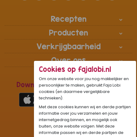
Recepten
Producten
Verkrijgbaarheid
Over ons
Cookies op fajalobi.nl
Om onze website voor jou nog makkelijker en
Download de Recepten Webapp
persoonlijker te maken, gebruikt Faja Lobi
cookies (en daarmee vergelijkbare
technieken).
Met deze cookies kunnen wij en derde partijen
1
WhatsApp Community:
informatie over jou verzamelen en jouw
internetgedrag binnen, en mogelijk ook
Onze gifjes al eens geprobeerd?:
GIF
buiten, onze website volgen. Met deze
Beleef Sandhia’s Recepten in:
VR
AR
informatie passen wij en derde partijen de