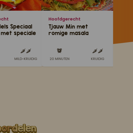
echt
Hoofdgerecht
Hoof
ls Speciaal
Tjauw Min met
Gegr
 met speciale
romige masala
met 
)
garnalen
MILD-KRUIDIG
20 MINUTEN
KRUIDIG
35 MI