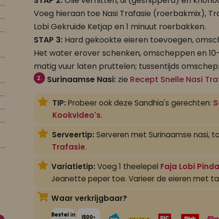
STAP 2:
Olie verhitten, ui (gesnipperd) en knofloo
Voeg hieraan toe Nasi Trafasie (roerbakmix), Tr
Lobi Gekruide Ketjap en 1 minuut roerbakken.
STAP 3:
Hard gekookte eieren toevoegen, omsc
Het water erover schenken, omscheppen en 10-
matig vuur laten pruttelen; tussentijds omschep
2.
Surinaamse Nasi:
zie
Recept Snelle Nasi Tra
TIP:
Probeer ook deze Sandhia's gerechten:
S
Kookvideo's
.
Serveertip:
Serveren met Surinaamse nasi, tom
Trafasie
.
Variatietip:
Voeg 1 theelepel
Faja Lobi Pind
Jeanette peper toe. Varieer de eieren met tah
Waar verkrijgbaar?
Bestel in
1500+