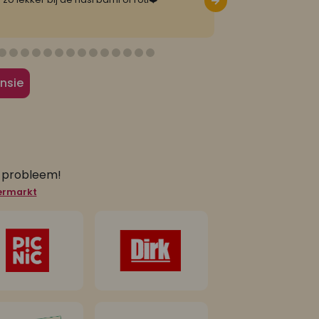
nsie
n probleem!
permarkt