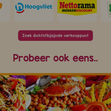
Zoek dichtstbijzijnde verkooppunt
Probeer ook eens..