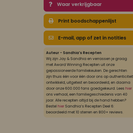
Waar verkrijgbaar
Print boodschappenlijst
E-mail, app of zet in notities
Auteur - Sandhia’s Recepten
Wij zijn Jay & Sandhia en verrassen je graag
met Award Winning Recepten uit onze
gepassioneerde familiekeuken. De gerechten
zijn thuis één voor één door ons op authenticiteit
ontwikkeld, uitgetest en beoordeeld, en daarna
door onze 600.000 fans goedgekeurd. Lees
hier
ons verhaal, een familiegeschiedenis van 40
jaar. Alle recepten altijd bij de hand hebben?
Bestel
hier
Sandhia’s Recepten Deel 6:
beoordeeld met 10 sterren en 800+ reviews.
jullie nieuwe recept Roti ketjap kip gezien, en dit weekend beslote