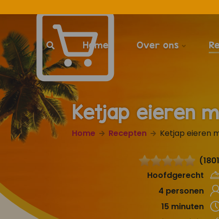
Home
Over ons
R
Ketjap eieren m
Home
Recepten
Ketjap eieren 
(180
Hoofdgerecht
4 personen
15 minuten