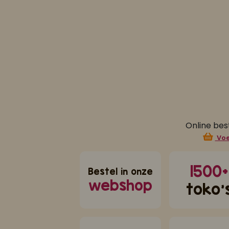
jke combinatie, en voor onze dochter met vega kip gemaakt net zo
Online bes
Voe
1500+
Bestel in onze
webshop
toko'