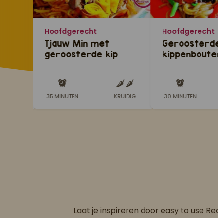
Hoofdgerecht
Hoofdgerecht
ie
Tjauw Min met
Geroosterd
geroosterde kip
kippenboute
Sandhia's ba
RUIDIG
35 MINUTEN
KRUIDIG
30 MINUTEN
Laat je inspireren door easy to use R