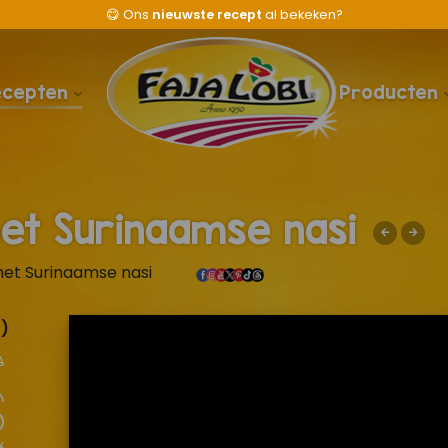
😋
Ons
nieuwste recept
al bekeken?
ecepten
Producten
et Surinaamse nasi
met Surinaamse nasi
1)