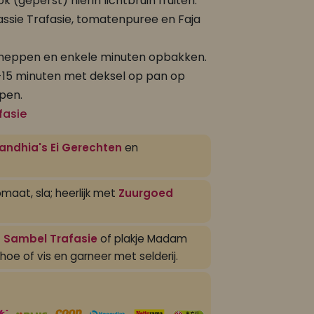
k (geperst) hierin lichtbruin fruiten.
assie Trafasie, tomatenpuree en Faja
heppen en enkele minuten opbakken.
15 minuten met deksel op pan op
pen.
fasie
andhia's Ei Gerechten
en
aat, sla; heerlijk met
Zuurgoed
a Sambel Trafasie
of plakje Madam
oe of vis en garneer met selderij.