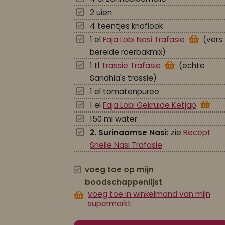
2 uien
4 teentjes knoflook
1 el
Faja Lobi Nasi Trafasie
(vers
bereide roerbakmix)
1 tl
Trassie Trafasie
(echte
Sandhia's trassie)
1 el tomatenpuree
1 el
Faja Lobi Gekruide Ketjap
150 ml water
2.
Surinaamse Nasi:
zie
Recept
Snelle Nasi Trafasie
voeg toe op mijn
boodschappenlijst
voeg toe in winkelmand van mijn
supermarkt