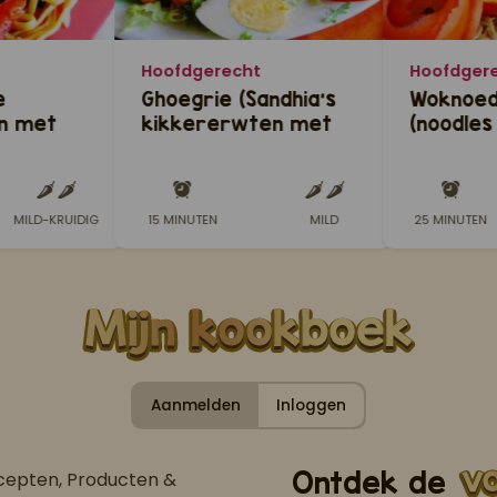
Hoofdgerecht
Hoofdger
e
Ghoegrie (Sandhia's
Woknoede
n met
kikkererwten met
(noodles
mi
visfilet)
bami mix
MILD-KRUIDIG
15 MINUTEN
MILD
25 MINUTEN
Aanmelden
Inloggen
Ontdek de
ecepten, Producten &