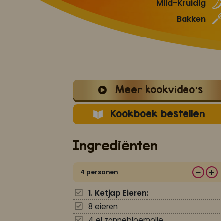
Mild-Kruidig
Bakken
Meer kookvideo's
Kookboek bestellen
Ingrediënten
4 personen
1. Ketjap Eieren:
8 eieren
4 el zonnebloemolie