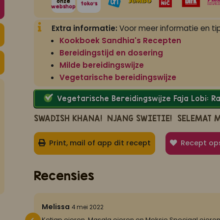
onze
toko's
webshop
Extra informatie:
Voor meer informatie en tip
Kookboek Sandhia's Recepten
Bereidingstijd en dosering
Milde bereidingswijze
Vegetarische bereidingswijze
Vegetarische Bereidingswijze Faja Lobi: 
SWADISH KHANA!
NJANG SWIETIE!
SELEMAT 
Print, mail of app dit recept
Recept op
Recensies
5/5
Melissa
4 mei 2022
n om te
Ketjap eieren, Masala eieren en Moksie Speciaal eieren z