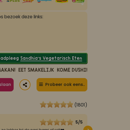
s bezoek deze links:
Raadpleeg
Sandhia’s Vegetarisch Eten
MAKAN!
EET SMAKELIJK
KOME DUSHI!
slaan
Probeer ook eens..
(1801)
5/5
Nina
16 maart 2022
o lekker bij de nasi bami of roti❤️
De beste nasi is van 