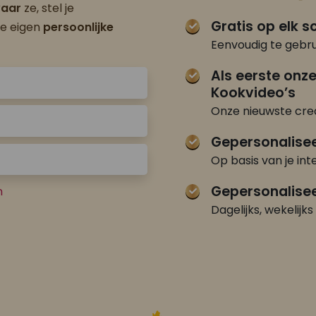
aar
ze, stel je
Gratis op elk 
je eigen
persoonlijke
Eenvoudig te gebru
Als eerste onz
Kookvideo’s
Onze nieuwste crea
Gepersonalise
Op basis van je int
Gepersonalisee
n
Dagelijks, wekelijks 