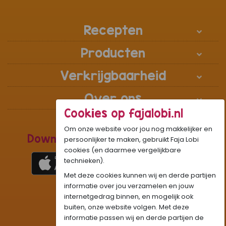
Recepten
Producten
Verkrijgbaarheid
Over ons
Cookies op fajalobi.nl
Om onze website voor jou nog makkelijker en
Download de Recepten Webapp
persoonlijker te maken, gebruikt Faja Lobi
cookies (en daarmee vergelijkbare
technieken).
Met deze cookies kunnen wij en derde partijen
1
WhatsApp Community:
informatie over jou verzamelen en jouw
internetgedrag binnen, en mogelijk ook
Onze gifjes al eens geprobeerd?:
GIF
buiten, onze website volgen. Met deze
Beleef Sandhia’s Recepten in:
VR
AR
informatie passen wij en derde partijen de