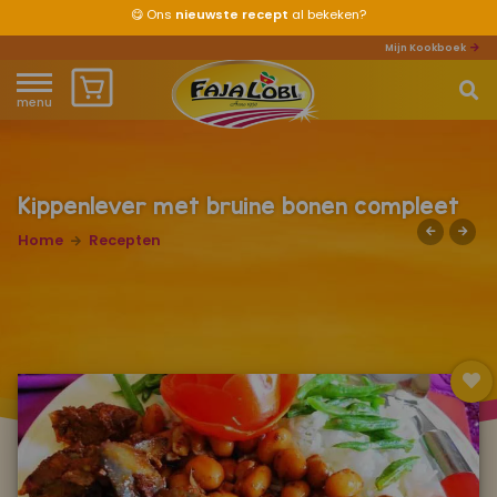
😋
Ons
nieuwste recept
al bekeken?
Mijn Kookboek
menu
Home
Waar ben je naar op zoek?
Over ons
Kippenlever met bruine bonen compleet
Home
Recepten
Recepten
Producten
Waar verkrijgbaar?
Mijn kookboek
Zomervakantie 2026