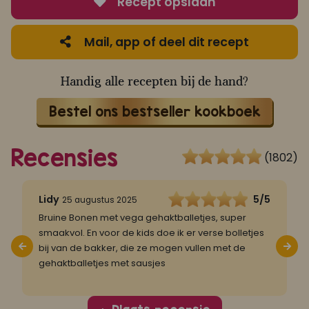
Recept opslaan
Mail, app of deel dit recept
Handig alle recepten bij de hand?
Bestel ons bestseller kookboek
Recensies
(1802)
5
Lidy
5/5
25 augustus 2025
Bruine Bonen met vega gehaktballetjes, super
B
smaakvol. En voor de kids doe ik er verse bolletjes
f
bij van de bakker, die ze mogen vullen met de
z
gehaktballetjes met sausjes