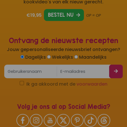
kookvideo's van elk nieuw gerecht.
€19,95
BESTEL NU
OP = OP
Ontvang de nieuwste recepten
Jouw gepersonaliseerde nieuwsbrief ontvangen?
Dagelijks
Wekelijks
Maandelijks
Ik ga akkoord met de
voorwaarden
Volg je ons al op Social Media?