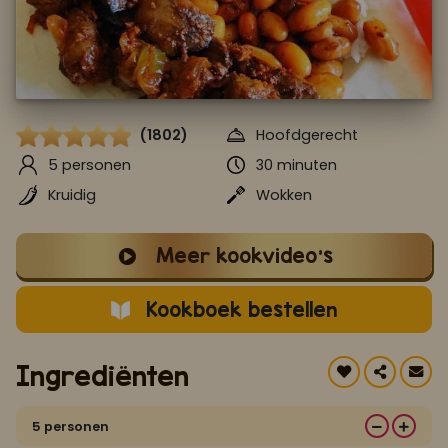
Koop ons bestseller kookboek
klik hier
Of
om je aan te melden voor Mijn Kookboek.
(1802)
Hoofdgerecht
5 personen
30 minuten
Kruidig
Wokken
Meer kookvideo's
Kookboek bestellen
Ingrediënten
5 personen