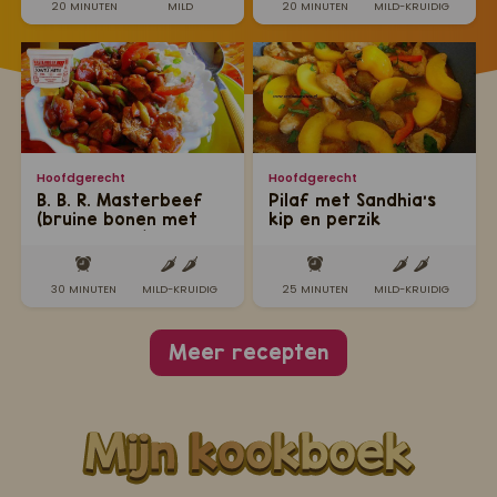
20 MINUTEN
MILD
20 MINUTEN
MILD-KRUIDIG
Hoofdgerecht
Hoofdgerecht
B. B. R. Masterbeef
Pilaf met Sandhia's
(bruine bonen met
kip en perzik
Masterbeef)
30 MINUTEN
MILD-KRUIDIG
25 MINUTEN
MILD-KRUIDIG
Meer recepten