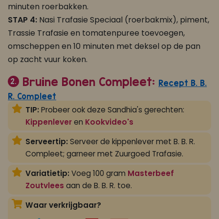
minuten roerbakken.
STAP 4:
Nasi Trafasie Speciaal (roerbakmix), piment,
Trassie Trafasie en tomatenpuree toevoegen,
omscheppen en 10 minuten met deksel op de pan
op zacht vuur koken.
Bruine Bonen Compleet:
2.
Recept B. B.
R. Compleet
TIP:
Probeer ook deze Sandhia's gerechten:
Kippenlever
en
Kookvideo's
Serveertip:
Serveer de kippenlever met B. B. R.
Compleet; garneer met Zuurgoed Trafasie.
Variatietip:
Voeg 100 gram
Masterbeef
Zoutvlees
aan de B. B. R. toe.
Waar verkrijgbaar?