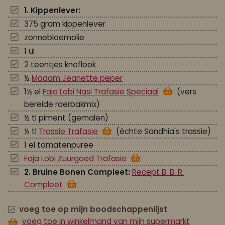
1. Kippenlever:
375 gram kippenlever
zonnebloemolie
1 ui
2 teentjes knoflook
½
Madam Jeanette peper
1½ el
Faja Lobi Nasi Trafasie Speciaal
(vers
bereide roerbakmix)
½ tl piment (gemalen)
½ tl
Trassie Trafasie
(échte Sandhia's trassie)
1 el tomatenpuree
Faja Lobi Zuurgoed Trafasie
2. Bruine Bonen Compleet:
Recept B. B. R.
Compleet
voeg toe op mijn boodschappenlijst
voeg toe in winkelmand van mijn supermarkt