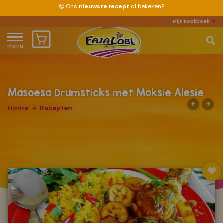
😋
Ons
nieuwste recept
al bekeken?
Mijn Kookboek
menu
Home
Waar ben je naar op zoek?
Over ons
Masoesa Drumsticks met Moksie Alesie
Home
Recepten
Recepten
Producten
Waar verkrijgbaar?
Mijn kookboek
Zomervakantie 2026