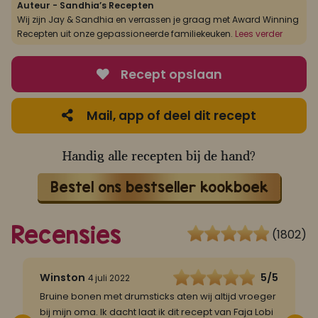
Auteur - Sandhia’s Recepten
Wij zijn Jay & Sandhia en verrassen je graag met Award Winning
Recepten uit onze gepassioneerde familiekeuken.
Lees verder
Recept opslaan
Mail, app of deel dit recept
Handig alle recepten bij de hand?
Bestel ons bestseller kookboek
Recensies
(1802)
5
Winston
5/5
4 juli 2022
Bruine bonen met drumsticks aten wij altijd vroeger
F
jk
bij mijn oma. Ik dacht laat ik dit recept van Faja Lobi
f