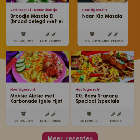
Verfrisser of Tussendoortje
Hoofdgerecht
Broodje Masala Ei
Naan Kip Masala
(brood belegd met ei
op masala)
20 MINUTEN
MILD-KRUIDIG
30 MINUTEN
MILD-KRUIDIG
Hoofdgerecht
Hoofdgerecht
Moksie Alesie met
00. Bami Sranang
Karbonade (gele rijst
Speciaal (speciale
met speciaal
Javaanse bami met
gemarineerde
saté)
karbonade)
35 MINUTEN
MILD-KRUIDIG
35 MINUTEN
KRUIDIG
Meer recepten