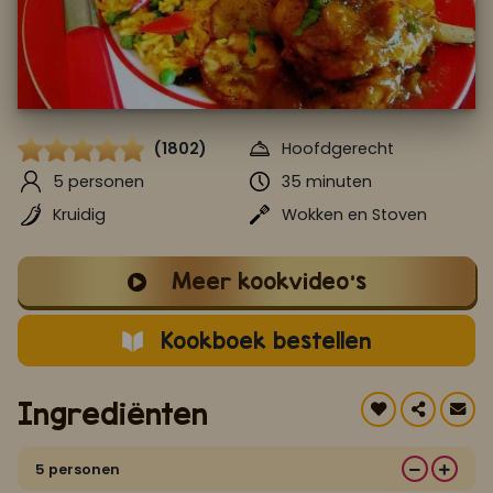
Koop ons bestseller kookboek
klik hier
Of
om je aan te melden voor Mijn Kookboek.
(1802)
Hoofdgerecht
5 personen
35 minuten
Kruidig
Wokken en Stoven
Meer kookvideo's
Kookboek bestellen
Ingrediënten
5 personen