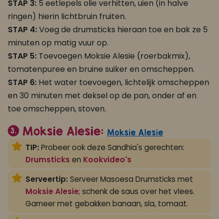
STAP 3:
5 eetlepels olie verhitten, uien (in halve
ringen) hierin lichtbruin fruiten.
STAP 4:
Voeg de drumsticks hieraan toe en bak ze 5
minuten op matig vuur op.
STAP 5:
Toevoegen Moksie Alesie (roerbakmix),
tomatenpuree en bruine suiker en omscheppen.
STAP 6:
Het water toevoegen, lichtelijk omscheppen
en 30 minuten met deksel op de pan, onder af en
toe omscheppen, stoven.
Moksie Alesie:
3.
Moksie Alesie
TIP:
Probeer ook deze Sandhia's gerechten:
Drumsticks
en
Kookvideo's
Serveertip:
Serveer Masoesa Drumsticks met
Moksie Alesie
; schenk de saus over het vlees.
Garneer met gebakken banaan, sla, tomaat.