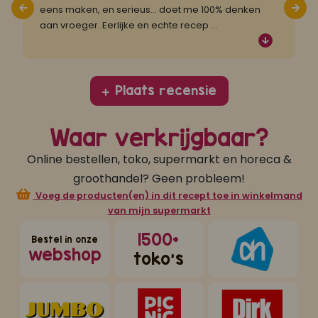
eens maken, en serieus... doet me 100% denken
❤
aan vroeger. Eerlijke en echte recep
...
Plaats recensie
Waar verkrijgbaar?
Online bestellen, toko, supermarkt en horeca &
groothandel? Geen probleem!
Voeg de producten(en) in dit recept toe in winkelmand
van mijn supermarkt
1500+
Bestel in onze
webshop
toko's