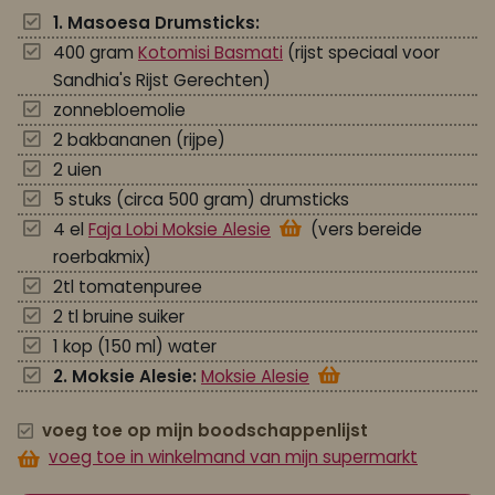
1. Masoesa Drumsticks:
400 gram
Kotomisi Basmati
(rijst speciaal voor
Sandhia's Rijst Gerechten)
zonnebloemolie
2 bakbananen (rijpe)
2 uien
5 stuks (circa 500 gram) drumsticks
4 el
Faja Lobi Moksie Alesie
(vers bereide
roerbakmix)
2tl tomatenpuree
2 tl bruine suiker
1 kop (150 ml) water
2. Moksie Alesie:
Moksie Alesie
voeg toe op mijn boodschappenlijst
voeg toe in winkelmand van mijn supermarkt