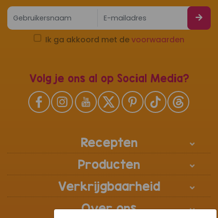
Ik ga akkoord met de
voorwaarden
Volg je ons al op Social Media?
Recepten
Producten
Verkrijgbaarheid
Over ons