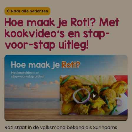
Koop ons bestseller kookboek
Naar alle berichten
Hoe maak je Roti? Met
klik hier
kookvideo’s en stap-
Of
om je aan te melden voor Mijn Kookboek.
voor-stap uitleg!
Roti staat in de volksmond bekend als Surinaams