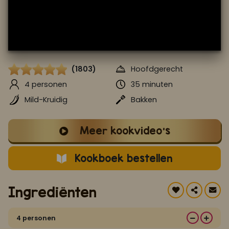
Koop ons bestseller kookboek
klik hier
Of
om je aan te melden voor Mijn Kookboek.
(1803)
Hoofdgerecht
4 personen
35 minuten
Mild-Kruidig
Bakken
Meer kookvideo's
Kookboek bestellen
Ingrediënten
4 personen