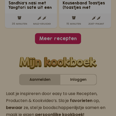
Sandhia's nasi met
Kousenband Toastjes
Yangtori saté uit een
(toastjes met
bowl
kousenband en
omelet)
35 MINUTEN
MILD-KRUIDIG
15 MINUTEN
ZOET-PIKANT
Meer recepten
Aanmelden
Inloggen
Laat je inspireren door easy to use Recepten,
Producten & Kookvideo’s. Sla je
favorieten
op,
bewaar
ze, stel je boodschappenlijstje samen en
maak je eigen
persoonlijke kookboek!