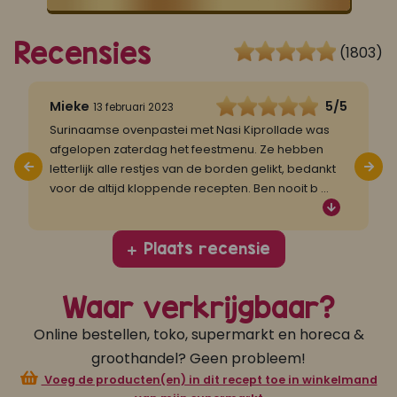
Recensies
(1803)
5
Mieke
5/5
N
13 februari 2023
Surinaamse ovenpastei met Nasi Kiprollade was
D
afgelopen zaterdag het feestmenu. Ze hebben
m
letterlijk alle restjes van de borden gelikt, bedankt
u
voor de altijd kloppende recepten. Ben nooit b
...
Plaats recensie
Waar verkrijgbaar?
Online bestellen, toko, supermarkt en horeca &
groothandel? Geen probleem!
Voeg de producten(en) in dit recept toe in winkelmand