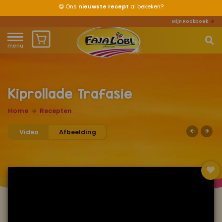
😋
Ons
nieuwste recept
al bekeken?
Mijn Kookboek
menu
Home
Waar ben je naar op zoek?
Over ons
Kiprollade Trafasie
Recepten
Home
Recepten
Video
Afbeelding
Producten
Waar verkrijgbaar?
Mijn kookboek
Zomervakantie 2026