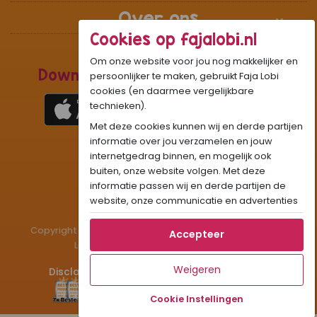
Over ons
Cookies op fajalobi.nl
Om onze website voor jou nog makkelijker en
Download de Recepten Webapp
persoonlijker te maken, gebruikt Faja Lobi
cookies (en daarmee vergelijkbare
technieken).
Met deze cookies kunnen wij en derde partijen
1
WhatsApp Community:
informatie over jou verzamelen en jouw
internetgedrag binnen, en mogelijk ook
Onze gifjes al eens geprobeerd?:
GIF
buiten, onze website volgen. Met deze
Beleef Sandhia’s Recepten in:
VR
AR
informatie passen wij en derde partijen de
website, onze communicatie en advertenties
aan op jouw interesses en profiel. Daarnaast
Copyright © 1983 - 2026 Stichting Administratiekantoor
kan je door deze cookies informatie delen via
Accepteer
Laigsingh Holding. All rights reserved.
social media.
Als je op "Accepteer" klikt, dan geef je Faja
Weigeren
Disclaimer
Privacy & Cookies
Contact
Lobi toestemming om cookies voor social
media en gepersonaliseerde voorkeuren te
Cookie Instellingen
plaatsen. Lees hier meer over in ons