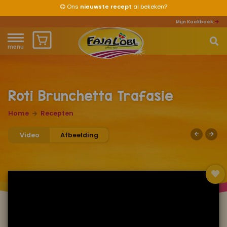
😋
Ons
nieuwste recept
al bekeken?
Mijn Kookboek
menu
Home
Waar ben je naar op zoek?
Over ons
Roti Brunchetta Trafasie
Recepten
Home
Recepten
Video
Afbeelding
Producten
Waar verkrijgbaar?
Mijn kookboek
Zomervakantie 2026