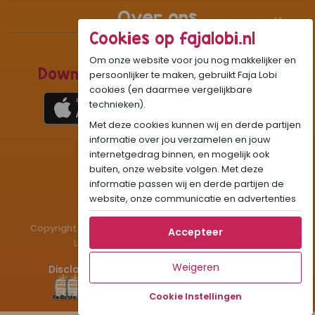
Over ons
Cookies op fajalobi.nl
Om onze website voor jou nog makkelijker en
Download de Recepten Webapp
persoonlijker te maken, gebruikt Faja Lobi
cookies (en daarmee vergelijkbare
technieken).
Met deze cookies kunnen wij en derde partijen
1
WhatsApp Community:
informatie over jou verzamelen en jouw
internetgedrag binnen, en mogelijk ook
Onze gifjes al eens geprobeerd?:
GIF
buiten, onze website volgen. Met deze
Beleef Sandhia’s Recepten in:
VR
AR
informatie passen wij en derde partijen de
website, onze communicatie en advertenties
aan op jouw interesses en profiel. Daarnaast
Copyright © 1983 - 2026 Stichting Administratiekantoor
kan je door deze cookies informatie delen via
Accepteer
Laigsingh Holding. All rights reserved.
social media.
Als je op "Accepteer" klikt, dan geef je Faja
Weigeren
Disclaimer
Privacy & Cookies
Contact
Lobi toestemming om cookies voor social
media en gepersonaliseerde voorkeuren te
Cookie Instellingen
plaatsen. Lees hier meer over in ons