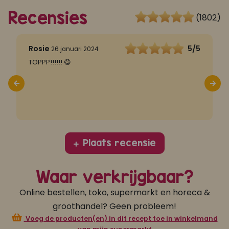
Recensies
(1802)
5
Rosie
5/5
26 januari 2024
n
TOPPP!!!!!! 😋
T
Plaats recensie
Waar verkrijgbaar?
Online bestellen, toko, supermarkt en horeca &
groothandel? Geen probleem!
Voeg de producten(en) in dit recept toe in winkelmand