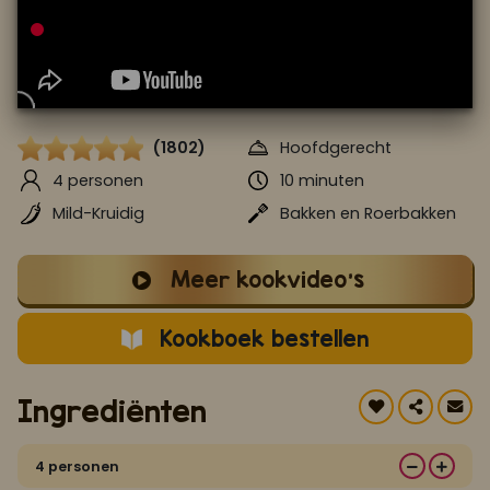
Koop ons bestseller kookboek
klik hier
Of
om je aan te melden voor Mijn Kookboek.
(1802)
Hoofdgerecht
4 personen
10 minuten
Mild-Kruidig
Bakken en Roerbakken
Meer kookvideo's
Kookboek bestellen
Ingrediënten
4 personen