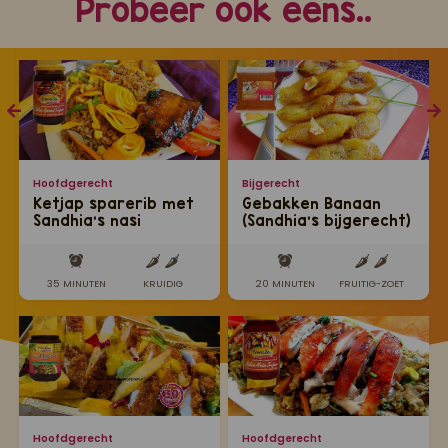
Probeer ook eens..
Hoofdgerecht
Bijgerecht
Ketjap sparerib met
Gebakken Banaan
Sandhia's nasi
(Sandhia's bijgerecht)
35 MINUTEN
KRUIDIG
20 MINUTEN
FRUITIG-ZOET
Hoofdgerecht
Hoofdgerecht