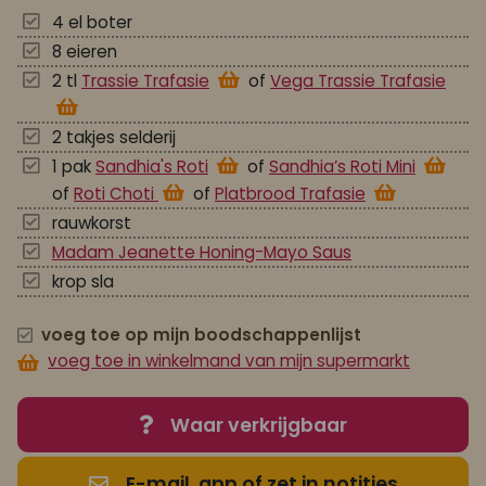
4 el boter
8 eieren
2 tl
Trassie Trafasie
of
Vega Trassie Trafasie
2 takjes selderij
1 pak
Sandhia's Roti
of
Sandhia’s Roti Mini
of
Roti Choti
of
Platbrood Trafasie
rauwkorst
Madam Jeanette Honing-Mayo Saus
krop sla
voeg toe op mijn boodschappenlijst
voeg toe in winkelmand van mijn supermarkt
Waar verkrijgbaar
E-mail, app of zet in notities