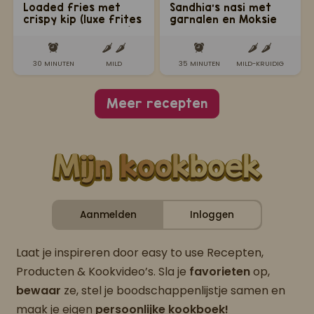
Loaded fries met
Sandhia's nasi met
crispy kip (luxe frites
garnalen en Moksie
met kip en topping)
Metie uit de oven
30 MINUTEN
MILD
35 MINUTEN
MILD-KRUIDIG
Meer recepten
Aanmelden
Inloggen
Laat je inspireren door easy to use Recepten,
Producten & Kookvideo’s. Sla je
favorieten
op,
bewaar
ze, stel je boodschappenlijstje samen en
maak je eigen
persoonlijke kookboek!