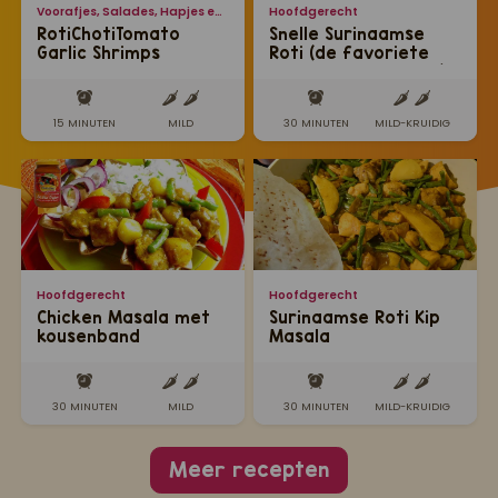
Voorafjes, Salades, Hapjes en Lekkernijen
Hoofdgerecht
RotiChotiTomato
Snelle Surinaamse
Garlic Shrimps
Roti (de favoriete
roti van Nederland!)
15 MINUTEN
MILD
30 MINUTEN
MILD-KRUIDIG
Hoofdgerecht
Hoofdgerecht
Chicken Masala met
Surinaamse Roti Kip
kousenband
Masala
30 MINUTEN
MILD
30 MINUTEN
MILD-KRUIDIG
Meer recepten