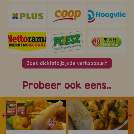
Zoek dichtstbijzijnde verkooppunt
Probeer ook eens..