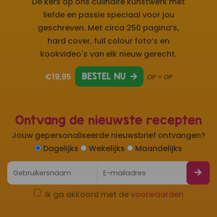
De kers op ons culinaire kunstwerk met
liefde en passie speciaal voor jou
geschreven. Met circa 250 pagina’s,
hard cover, full colour foto’s en
kookvideo's van elk nieuw gerecht.
€19,95
BESTEL NU
OP = OP
Ontvang de nieuwste recepten
Jouw gepersonaliseerde nieuwsbrief ontvangen?
Dagelijks
Wekelijks
Maandelijks
Ik ga akkoord met de
voorwaarden