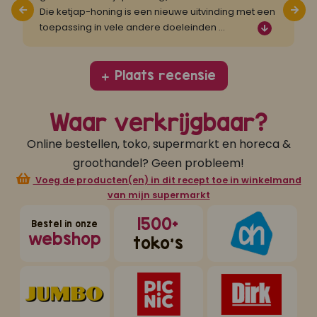
Die ketjap-honing is een nieuwe uitvinding met een
j
toepassing in vele andere doeleinden
...
K
Plaats recensie
Waar verkrijgbaar?
Online bestellen, toko, supermarkt en horeca &
groothandel? Geen probleem!
Voeg de producten(en) in dit recept toe in winkelmand
van mijn supermarkt
1500+
Bestel in onze
webshop
toko's