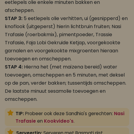
eetlepels olie enkele minuten bakken en
afscheppen.
STAP 3:
5 eetlepels olie verhitten, ui (gesnipperd) en
knoflook (uitgeperst) hierin lichtbruin fruiten; Nasi
Trafasie (roerbakmix), pimentpoeder, Trassie
Trafasie, Faja Lobi Gekruide Ketjap, voorgekookte
garnalen en voorgekookte mixgroenten hieraan
toevoegen en omscheppen.
STAP 4:
Hierna het (met maïzena bereid) water
toevoegen, omscheppen en 5 minuten, met deksel
op de pan, verder bakken; tussentijds omscheppen.
De laatste minuut sesamolie toevoegen en
omscheppen.
TIP:
Probeer ook deze Sandhia's gerechten:
Nasi
Trafasie
en
Kookvideo's
.
Serveertip:
Serveren met Basmati rijst.