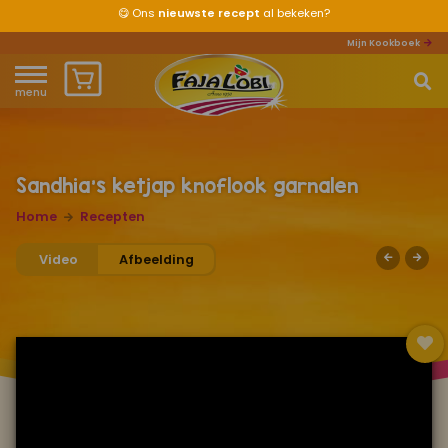
😋
Ons
nieuwste recept
al bekeken?
Mijn Kookboek
menu
Home
Waar ben je naar op zoek?
Over ons
Sandhia's ketjap knoflook garnalen
Home
Recepten
Recepten
Video
Afbeelding
Producten
Waar verkrijgbaar?
Mijn kookboek
Zomervakantie 2026