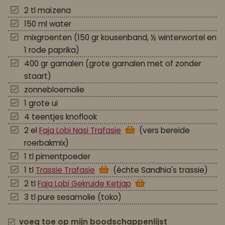
2 tl maïzena
150 ml water
mixgroenten (150 gr kousenband, ½ winterwortel en
1 rode paprika)
400 gr garnalen (grote garnalen met of zonder
staart)
zonnebloemolie
1 grote ui
4 teentjes knoflook
2 el
Faja Lobi Nasi Trafasie
(vers bereide
roerbakmix)
1 tl pimentpoeder
1 tl
Trassie Trafasie
(échte Sandhia's trassie)
2 tl
Faja Lobi Gekruide Ketjap
3 tl pure sesamolie (toko)
voeg toe op mijn boodschappenlijst