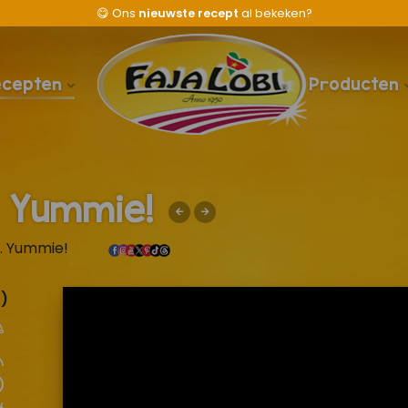
😋
Ons
nieuwste recept
al bekeken?
ecepten
Producten
.. Yummie!
.. Yummie!
)