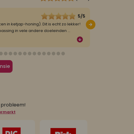
5/5
Roselinde
3 februar
en in ketjap-honing). Dit is echt zo lekker!
Ketjap kip zo lekker
epassing in vele andere doeleinden
...
jullie we raken niet 
nsie
n probleem!
permarkt