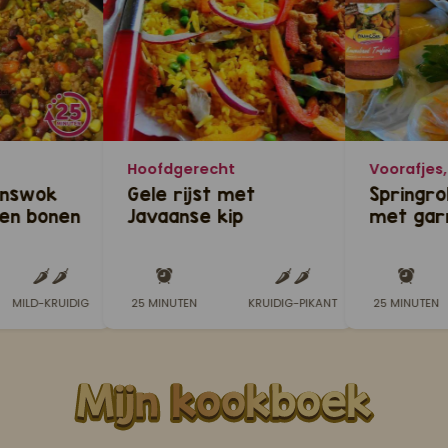
Hoofdgerecht
answok
Gele rijst met
Springro
en bonen
Javaanse kip
met gar
MILD-KRUIDIG
25 MINUTEN
KRUIDIG-PIKANT
25 MINUTEN