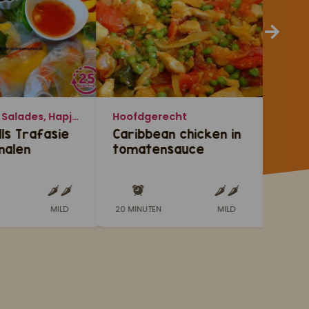
Voorafjes, Salades, Hapjes en Lekkernijen
Hoofdgerecht
Hoof
lls Trafasie
Caribbean chicken in
Chop
nalen
tomatensauce
(sla
calo
en t
MILD
20 MINUTEN
MILD
35 MI