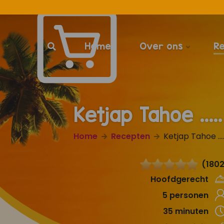
Home
Over ons
R
Ketjap Tahoe ...
Home
Recepten
Ketjap Tahoe ...
(1802
Hoofdgerecht
5 personen
35 minuten