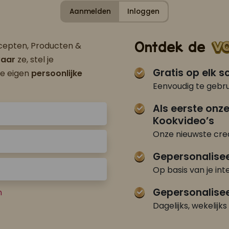
Aanmelden
Inloggen
Ontdek de
ecepten, Producten &
aar
ze, stel je
Gratis op elk 
je eigen
persoonlijke
Eenvoudig te gebru
Als eerste onz
Kookvideo’s
Onze nieuwste crea
Gepersonalise
Op basis van je int
Gepersonalisee
n
Dagelijks, wekelijks 