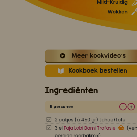
Mild-Kruidig
Wokken
Meer kookvideo's
Kookboek bestellen
Ingrediënten
5 personen
2 pakjes (á 450 gr) tahoe/tofu
3 el
Faja Lobi Bami Trafasie
(ver
bereide roerbakmix)