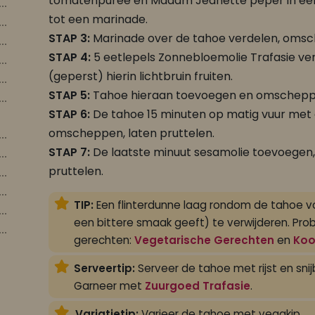
tomatenpuree en Madam Jeanette peper in e
tot een marinade.
STAP 3:
Marinade over de tahoe verdelen, omsc
STAP 4:
5 eetlepels Zonnebloemolie Trafasie verh
(geperst) hierin lichtbruin fruiten.
STAP 5:
Tahoe hieraan toevoegen en omschepp
STAP 6:
De tahoe 15 minuten op matig vuur met d
omscheppen, laten pruttelen.
STAP 7:
De laatste minuut sesamolie toevoegen
pruttelen.
TIP:
Een flinterdunne laag rondom de tahoe vo
een bittere smaak geeft) te verwijderen. Pro
gerechten:
Vegetarische Gerechten
en
Koo
Serveertip:
Serveer de tahoe met rijst en sni
Garneer met
Zuurgoed Trafasie
.
Variatietip:
Varieer de tahoe met vegakip.