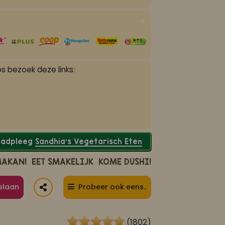
s bezoek deze links:
Raadpleeg
Sandhia’s Vegetarisch Eten
MAKAN!
EET SMAKELIJK
KOME DUSHI!
slaan
Probeer ook eens..
(1802)