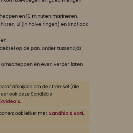
en kom toevoegen en goed mengen
heppen en 10 minuten marineren.
itten, ui (in halve ringen) en knoflook
en.
eksel op de pan, onder tussentijds
, omscheppen en even verder laten
oraf afsnijden om de stremsel (die
beer ook deze Sandhia's
kvideo's
.
jbonen; ook lekker met
Sandhia’s Roti
.