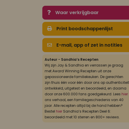
Waar verkrijgbaar
Print boodschappenlijst
E-mail, app of zet in notities
Auteur - Sandhia’s Recepten
Wij zijn Jay & Sandhia en verrassen je graag
met Award Winning Recepten uit onze
gepassioneerde familiekeuken. De gerechten
zijn thuis één voor één door ons op authenticiteit
ontwikkeld, uitgetest en beoordeeld, en daarna
door onze 600.000 fans goedgekeurd. Lees
hier
ons verhaal, een familiegeschiedenis van 40
jaar. Alle recepten altijd bij de hand hebben?
Bestel
hier
Sandhia’s Recepten Deel 6:
beoordeeld met 10 sterren en 800+ reviews.