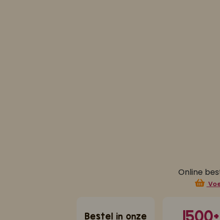
Las hier iets over op social. Vanavond lekker ketjap kip masala 
Online bes
Voe
1500+
Bestel in onze