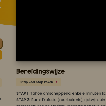
Bereidingswijze
Stap voor stap koken
STAP 1:
Tahoe omscheppend, enkele minuten lic
s
STAP 2:
Bami Trafasie (roerbakmix), rijstwijn, pi