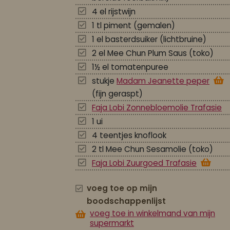
4 el rijstwijn
1 tl piment (gemalen)
1 el basterdsuiker (lichtbruine)
2 el Mee Chun Plum Saus (toko)
1½ el tomatenpuree
stukje
Madam Jeanette peper
(fijn geraspt)
Faja Lobi Zonnebloemolie Trafasie
1 ui
4 teentjes knoflook
2 tl Mee Chun Sesamolie (toko)
Faja Lobi Zuurgoed Trafasie
voeg toe op mijn
boodschappenlijst
voeg toe in winkelmand van mijn
supermarkt