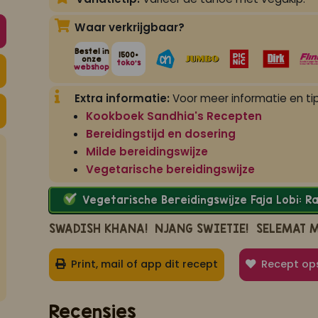
Waar verkrijgbaar?
Bestel in
1500+
onze
toko's
webshop
Extra informatie:
Voor meer informatie en tip
Kookboek Sandhia's Recepten
Bereidingstijd en dosering
Milde bereidingswijze
Vegetarische bereidingswijze
Vegetarische Bereidingswijze Faja Lobi: 
SWADISH KHANA!
NJANG SWIETIE!
SELEMAT 
Print, mail of app dit recept
Recept op
Recensies