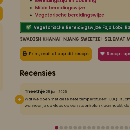
Bereidingstijd en dosering
Milde bereidingswijze
Vegetarische bereidingswijze
Vegetarische Bereidingswijze Faja Lobi: 
SWADISH KHANA!
NJANG SWIETIE!
SELEMAT 
Print, mail of app dit recept
Recept op
Recensies
5/5
Theethje
25 juni 2026
idelijke
Wat we doen met deze hete temperaturen? BBQ!!!! Echt w
wanneer je de vlees op een steenkolen klaarmaakt, de rot
...