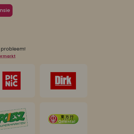
nsie
n probleem!
permarkt