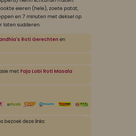
ipperd) hierin lichtbruin fruiten.
ookte eieren (hele), zoete patat,
eppen en 7 minuten met deksel op
r laten sudderen.
andhia's Roti Gerechten
en
fasie met
Faja Lobi Roti Masala
s bezoek deze links: