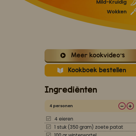
Mild-Kruidig
Wokken
Meer kookvideo's
Kookboek bestellen
Ingrediënten
4 personen
4 eieren
1 stuk (350 gram) zoete patat
100 gr winterwortel