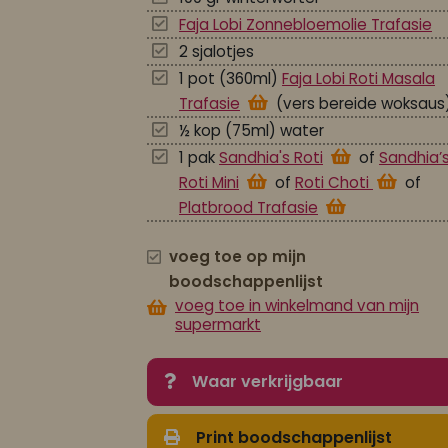
Faja Lobi Zonnebloemolie Trafasie
2 sjalotjes
1 pot (360ml)
Faja Lobi Roti Masala
Trafasie
(vers bereide woksaus
½ kop (75ml) water
1 pak
Sandhia's Roti
of
Sandhia’
Roti Mini
of
Roti Choti
of
Platbrood Trafasie
voeg toe op mijn
boodschappenlijst
voeg toe in winkelmand van mijn
supermarkt
Waar verkrijgbaar
Print boodschappenlijst