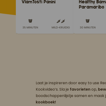
ti
VlamTosti Panini
Healthy Bam
Paramaribo
D-KRUIDIG
35 MINUTEN
MILD-KRUIDIG
30 MINUTEN
Laat je inspireren door easy to use R
Kookvideo’s. Sla je
favorieten
op,
bew
boodschappenlijstje samen en maak 
kookboek!