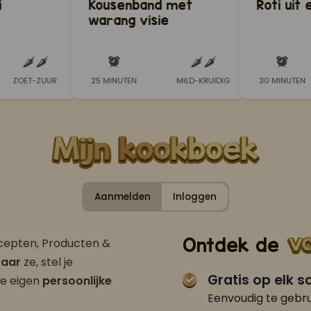
i
Kousenband met
Roti uit 
warang visie
(kousenband met
Sandhia's gerookte
vis)
ZOET-ZUUR
25 MINUTEN
MILD-KRUIDIG
30 MINUTEN
Aanmelden
Inloggen
Ontdek de
ecepten, Producten &
aar
ze, stel je
Gratis op elk 
je eigen
persoonlijke
Eenvoudig te gebru