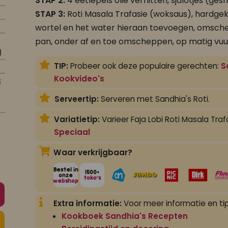
STAP 2:
4 eetlepels olie verhitten, sjalotjes (gesn
STAP 3:
Roti Masala Trafasie (woksaus), hardgek
wortel en het water hieraan toevoegen, omsch
pan, onder af en toe omscheppen, op matig vuu
)
TIP:
Probeer ook deze populaire gerechten:
S
Kookvideo's
s
Serveertip:
Serveren met Sandhia's Roti.
Variatietip:
Varieer Faja Lobi Roti Masala Tra
Speciaal
Waar verkrijgbaar?
Bestel in
1500+
onze
toko's
webshop
Extra informatie:
Voor meer informatie en tip
Kookboek Sandhia's Recepten