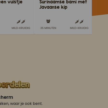
een vuistje
Surinaamse bami met
Java
Javaanse kip
met
MILD-KRUIDIG
35 MINUTEN
MILD-KRUIDIG
20 MI
scherm
iken, waar je ook bent.