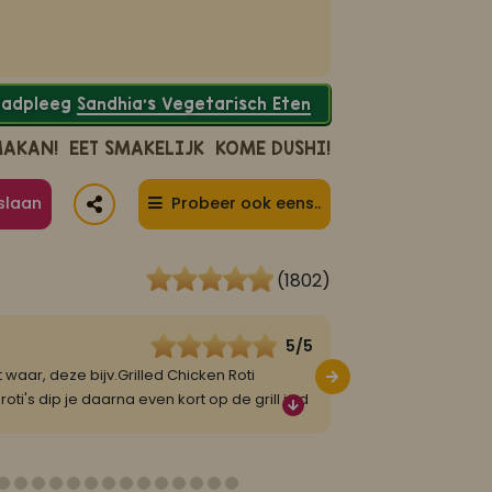
Raadpleeg
Sandhia’s Vegetarisch Eten
MAKAN!
EET SMAKELIJK
KOME DUSHI!
slaan
Probeer ook eens..
(1802)
5/5
Laura
6 mei 2026
aar, deze bijv.Grilled Chicken Roti
We eten al geruime t
i's dip je daarna even kort op de grill in d