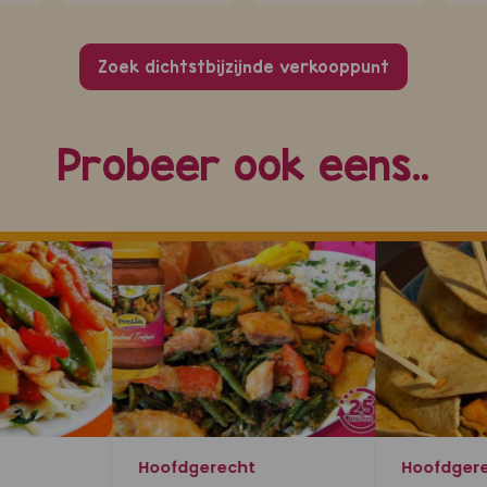
Zoek dichtstbijzijnde verkooppunt
Probeer ook eens..
Hoofdgerecht
Hoofdger