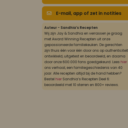
E-mail, app of zet in notities
Auteur - Sandhia’s Recepten
Wij zijn Jay & Sandhia en verrassen je graag
met Award Winning Recepten uit onze
gepassioneerde familiekeuken. De gerechten
zijn thuis één voor één door ons op authenticiteit
ontwikkeld, uitgetest en beoordeeld, en daarna
door onze 600.000 fans goedgekeurd. Lees
hier
ons verhaal, een familiegeschiedenis van 40
jaar. Alle recepten altijd bij de hand hebben?
Bestel
hier
Sandhia’s Recepten Deel 6:
beoordeeld met 10 sterren en 800+ reviews.
ade op roti is een smaak van jewelste! Aanrader deze website met du
vorm recepten 😍