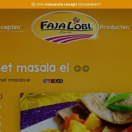
😋
Ons
nieuwste recept
al bekeken?
ecepten
Producten
met masala ei
met masala ei
)