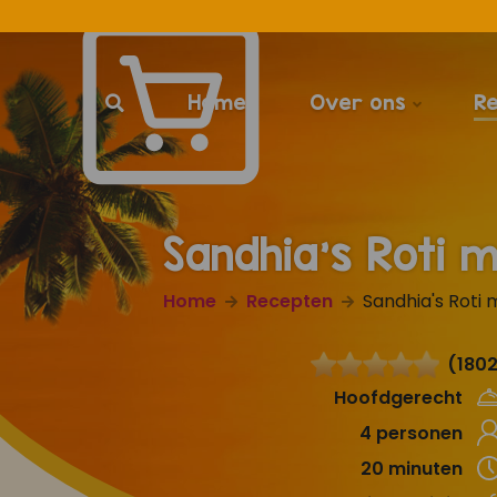
Home
Over ons
R
Sandhia's Roti 
Home
Recepten
Sandhia's Roti 
(1802
Hoofdgerecht
4 personen
20 minuten