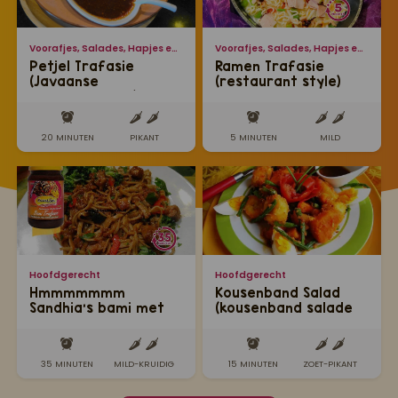
Voorafjes, Salades, Hapjes en Lekkernijen
Voorafjes, Salades, Hapjes en Lekkernijen
Petjel Trafasie
Ramen Trafasie
(Javaanse
(restaurant style)
groentesalade)
20 MINUTEN
PIKANT
5 MINUTEN
MILD
Hoofdgerecht
Hoofdgerecht
Hmmmmmmm
Kousenband Salad
Sandhia's bami met
(kousenband salade
juicy kip, broccoli en
met aardvruchten en
rode paprika!
roti saus)
35 MINUTEN
MILD-KRUIDIG
15 MINUTEN
ZOET-PIKANT