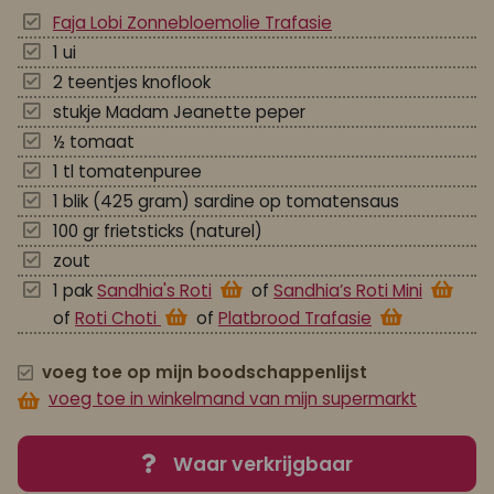
Faja Lobi Zonnebloemolie Trafasie
1 ui
2 teentjes knoflook
stukje Madam Jeanette peper
½ tomaat
1 tl tomatenpuree
1 blik (425 gram) sardine op tomatensaus
100 gr frietsticks (naturel)
zout
1 pak
Sandhia's Roti
of
Sandhia’s Roti Mini
of
Roti Choti
of
Platbrood Trafasie
voeg toe op mijn boodschappenlijst
voeg toe in winkelmand van mijn supermarkt
Waar verkrijgbaar