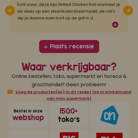
Echt waar, deze bijv.Grilled Chicken Roti wanneer je
w
de vlees op een steenkolen klaarmaakt, de roti's
dip je daarna even kort op de grill in d
...
Plaats recensie
Waar verkrijgbaar?
Online bestellen, toko, supermarkt en horeca &
groothandel? Geen probleem!
Voeg de producten(en) in dit recept toe in winkelmand
van mijn supermarkt
1500+
Bestel in onze
webshop
toko's