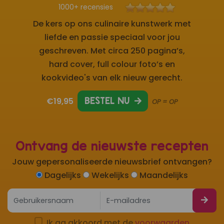
1000+ recensies
De kers op ons culinaire kunstwerk met
liefde en passie speciaal voor jou
geschreven. Met circa 250 pagina’s,
hard cover, full colour foto’s en
kookvideo's van elk nieuw gerecht.
€19,95
BESTEL NU
OP = OP
Ontvang de nieuwste recepten
Jouw gepersonaliseerde nieuwsbrief ontvangen?
Dagelijks
Wekelijks
Maandelijks
Ik ga akkoord met de
voorwaarden