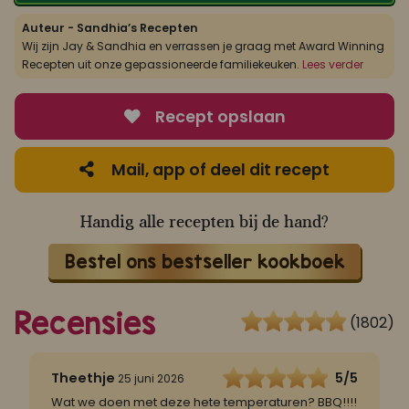
Auteur - Sandhia’s Recepten
Wij zijn Jay & Sandhia en verrassen je graag met Award Winning
Recepten uit onze gepassioneerde familiekeuken.
Lees verder
Recept opslaan
Mail, app of deel dit recept
Handig alle recepten bij de hand?
Bestel ons bestseller kookboek
Recensies
(1802)
5
Theethje
5/5
25 juni 2026
n
Wat we doen met deze hete temperaturen? BBQ!!!!
W