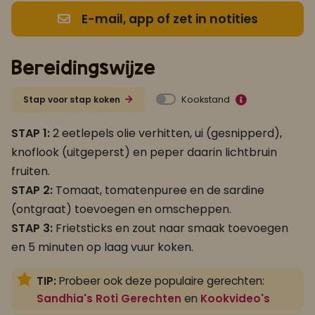
E-mail, app of zet in notities
Bereidingswijze
Kookstand
Stap voor stap koken
STAP 1:
2 eetlepels olie verhitten, ui (gesnipperd),
knoflook (uitgeperst) en peper daarin lichtbruin
fruiten.
STAP 2:
Tomaat, tomatenpuree en de sardine
(ontgraat) toevoegen en omscheppen.
STAP 3:
Frietsticks en zout naar smaak toevoegen
en 5 minuten op laag vuur koken.
TIP:
Probeer ook deze populaire gerechten:
Sandhia's Roti Gerechten
en
Kookvideo's