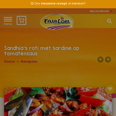
😋
Ons
nieuwste recept
al bekeken?
Mijn Kookboek
menu
Home
Waar ben je naar op zoek?
Over ons
Sandhia's roti met sardine op
tomatensaus
Recepten
Home
Recepten
Producten
Waar verkrijgbaar?
Mijn kookboek
Zomervakantie 2026