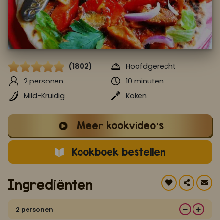
Koop ons bestseller kookboek
klik hier
Of
om je aan te melden voor Mijn Kookboek.
(1802)
Hoofdgerecht
2 personen
10 minuten
Mild-Kruidig
Koken
Meer kookvideo's
Kookboek bestellen
Ingrediënten
2 personen