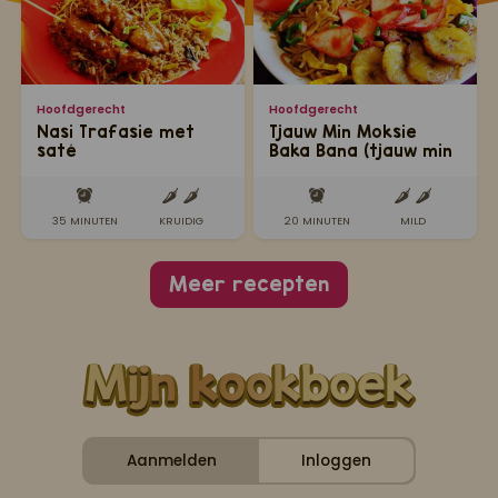
Hoofdgerecht
Hoofdgerecht
Nasi Trafasie met
Tjauw Min Moksie
saté
Baka Bana (tjauw min
met moksie metie en
gebakken banaan)
35 MINUTEN
KRUIDIG
20 MINUTEN
MILD
Meer recepten
Aanmelden
Inloggen