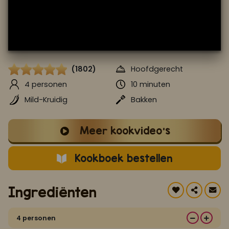
Koop ons bestseller kookboek
klik hier
Of
om je aan te melden voor Mijn Kookboek.
(1802)
Hoofdgerecht
4 personen
10 minuten
Mild-Kruidig
Bakken
Meer kookvideo's
Kookboek bestellen
Ingrediënten
4 personen