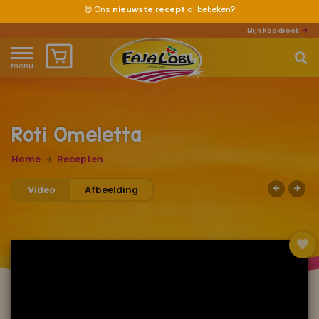
😋
Ons
nieuwste recept
al bekeken?
Mijn Kookboek
menu
Home
Waar ben je naar op zoek?
Over ons
Roti Omeletta
Recepten
Home
Recepten
Video
Afbeelding
Producten
Waar verkrijgbaar?
Mijn kookboek
Zomervakantie 2026