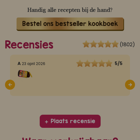
Handig alle recepten bij de hand?
Bestel ons bestseller kookboek
Recensies
(1802)
5
A
5/5
A
23 april 2026
n
D
Plaats recensie