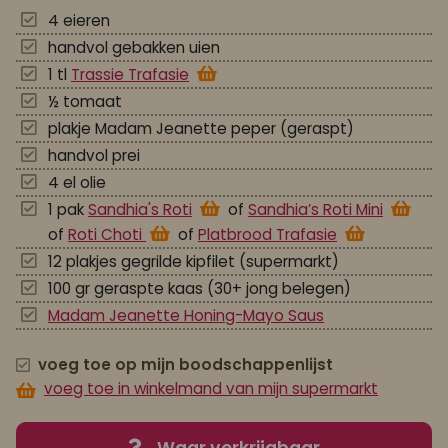
4 eieren
handvol gebakken uien
1 tl
Trassie Trafasie
½ tomaat
plakje Madam Jeanette peper (geraspt)
handvol prei
4 el olie
1 pak
Sandhia's Roti
of
Sandhia’s Roti Mini
of
Roti Choti
of
Platbrood Trafasie
12 plakjes gegrilde kipfilet (supermarkt)
100 gr geraspte kaas (30+ jong belegen)
Madam Jeanette Honing-Mayo Saus
voeg toe op mijn boodschappenlijst
voeg toe in winkelmand van mijn supermarkt
Waar verkrijgbaar