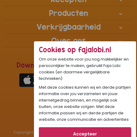
Producten
Verkrijgbaarheid
Over ons
Cookies op fajalobi.nl
Om onze website voor jou nog makkelijker en
Download de Recepten Webapp
persoonlijker te maken, gebruikt Faja Lobi
cookies (en daarmee vergelijkbare
technieken).
Met deze cookies kunnen wij en derde partijen
1
WhatsApp Community:
informatie over jou verzamelen en jouw
internetgedrag binnen, en mogelijk ook
Onze gifjes al eens geprobeerd?:
GIF
buiten, onze website volgen. Met deze
Beleef Sandhia’s Recepten in:
VR
AR
informatie passen wij en derde partijen de
website, onze communicatie en advertenties
aan op jouw interesses en profiel. Daarnaast
Copyright © 1983 - 2026 Stichting Administratiekantoor
kan je door deze cookies informatie delen via
Accepteer