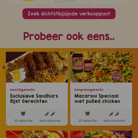
Zoek dichtstbijzijnde verkooppunt
Probeer ook eens..
Hoofdgerecht
Eenpansgerecht
Exclusieve Sandhia's
Macaroni Speciaal
Rijst Gerechten
met pulled chicken
30 MINUTEN
MILD-KRUIDIG
25 MINUTEN
MILD-KRUIDIG