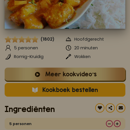
Koop ons bestseller kookboek
klik hier
Of
om je aan te melden voor Mijn Kookboek.
(1802)
Hoofdgerecht
5 personen
20 minuten
Romig-Kruidig
Wokken
Meer kookvideo's
Kookboek bestellen
Ingrediënten
5 personen