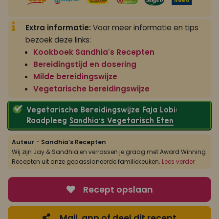
Extra informatie:
Voor meer informatie en tips
bezoek deze links:
Kookboek Sandhia's Recepten
Bereidingstijd en dosering
Milde bereidingswijze
Vegetarische bereidingswijze
Vegetarische Bereidingswijze Faja Lobi:
Raadpleeg
Sandhia’s Vegetarisch Eten
Auteur - Sandhia’s Recepten
Wij zijn Jay & Sandhia en verrassen je graag met Award Winning
Recepten uit onze gepassioneerde familiekeuken.
Lees verder
Recept opslaan
Mail, app of deel dit recept