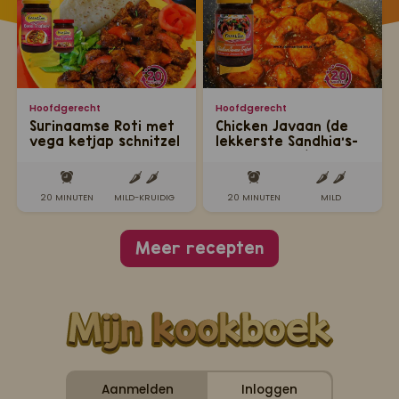
Hoofdgerecht
Hoofdgerecht
Surinaamse Roti met
Chicken Javaan (de
vega ketjap schnitzel
lekkerste Sandhia's-
Javaanse kip)
20 MINUTEN
MILD-KRUIDIG
20 MINUTEN
MILD
Meer recepten
Aanmelden
Inloggen