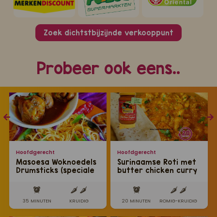
Zoek dichtstbijzijnde verkooppunt
Probeer ook eens..
Hoofdgerecht
Hoofdgerecht
Masoesa Woknoedels
Surinaamse Roti met
Drumsticks (speciale
butter chicken curry
woknoedels met
gestoofde
drumsticks)
35 MINUTEN
KRUIDIG
20 MINUTEN
ROMIG-KRUIDIG