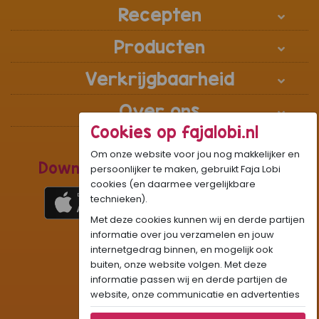
Recepten
Producten
Verkrijgbaarheid
Over ons
Cookies op fajalobi.nl
Om onze website voor jou nog makkelijker en
Download de Recepten Webapp
persoonlijker te maken, gebruikt Faja Lobi
cookies (en daarmee vergelijkbare
technieken).
Met deze cookies kunnen wij en derde partijen
1
WhatsApp Community:
informatie over jou verzamelen en jouw
internetgedrag binnen, en mogelijk ook
Onze gifjes al eens geprobeerd?:
GIF
buiten, onze website volgen. Met deze
Beleef Sandhia’s Recepten in:
VR
AR
informatie passen wij en derde partijen de
website, onze communicatie en advertenties
aan op jouw interesses en profiel. Daarnaast