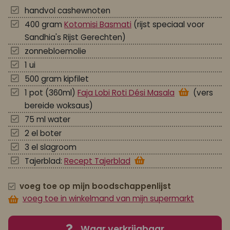
handvol cashewnoten
400 gram
Kotomisi Basmati
(rijst speciaal voor
Sandhia's Rijst Gerechten)
zonnebloemolie
1 ui
500 gram kipfilet
1 pot (360ml)
Faja Lobi Roti Dési Masala
(vers
bereide woksaus)
75 ml water
2 el boter
3 el slagroom
Tajerblad:
Recept Tajerblad
voeg toe op mijn boodschappenlijst
voeg toe in winkelmand van mijn supermarkt
Waar verkrijgbaar