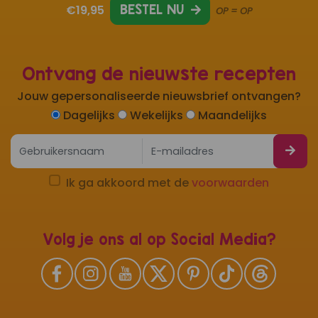
€19,95
BESTEL NU
OP = OP
Ontvang de nieuwste recepten
Jouw gepersonaliseerde nieuwsbrief ontvangen?
Dagelijks
Wekelijks
Maandelijks
Ik ga akkoord met de
voorwaarden
Volg je ons al op Social Media?