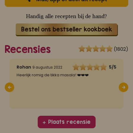
Handig alle recepten bij de hand?
Bestel ons bestseller kookboek
Recensies
(1802)
5
Rohan
5/5
9 augustus 2022
Heerlijk romig de tikka masala! ❤️❤️❤️
T
S
v
s
Plaats recensie