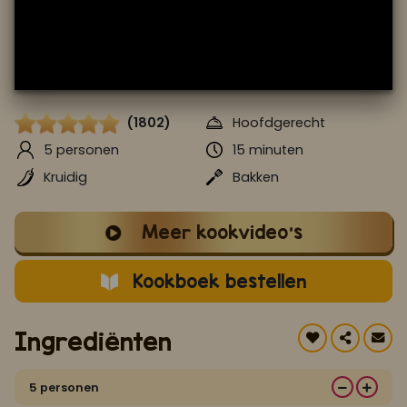
Koop ons bestseller kookboek
klik hier
Of
om je aan te melden voor Mijn Kookboek.
(1802)
Hoofdgerecht
5 personen
15 minuten
Kruidig
Bakken
Meer kookvideo's
Kookboek bestellen
Ingrediënten
5 personen