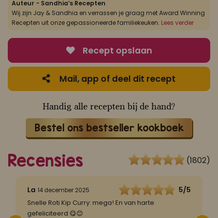
Auteur - Sandhia’s Recepten
Wij zijn Jay & Sandhia en verrassen je graag met Award Winning
Recepten uit onze gepassioneerde familiekeuken.
Lees verder
Recept opslaan
Mail, app of deel dit recept
Handig alle recepten bij de hand?
Bestel ons bestseller kookboek
Recensies
(1802)
5
La
5/5
14 december 2025
Snelle Roti Kip Curry: mega! En van harte
S
gefeliciteerd 😋😊