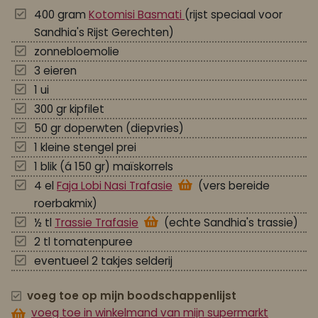
400 gram
Kotomisi Basmati
(rijst speciaal voor
Sandhia's Rijst Gerechten)
zonnebloemolie
3 eieren
1 ui
300 gr kipfilet
50 gr doperwten (diepvries)
1 kleine stengel prei
1 blik (á 150 gr) maïskorrels
4 el
Faja Lobi Nasi Trafasie
(vers bereide
roerbakmix)
½ tl
Trassie Trafasie
(echte Sandhia's trassie)
2 tl tomatenpuree
eventueel 2 takjes selderij
voeg toe op mijn boodschappenlijst
voeg toe in winkelmand van mijn supermarkt