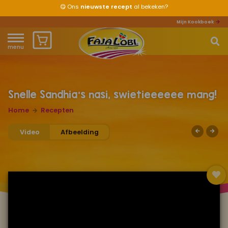
😋
Ons
nieuwste recept
al bekeken?
Mijn Kookboek
menu
Home
Waar ben je naar op zoek?
Over ons
Snelle Sandhia's nasi, swietieeeeee mang!
Home
Recepten
Recepten
Video
Afbeelding
Producten
Waar verkrijgbaar?
Mijn kookboek
Zomervakantie 2026