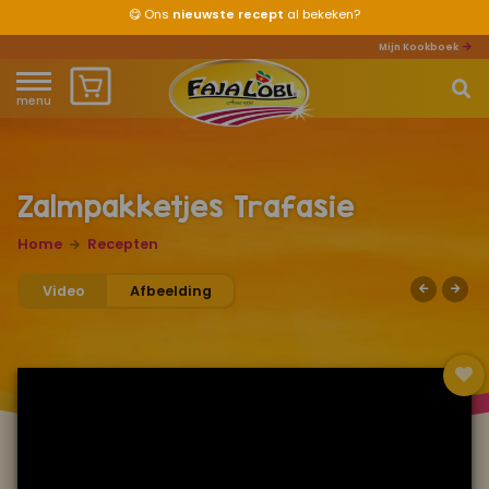
😋
Ons
nieuwste recept
al bekeken?
Mijn Kookboek
menu
Home
Waar ben je naar op zoek?
Over ons
Zalmpakketjes Trafasie
Recepten
Home
Recepten
Video
Afbeelding
Producten
Waar verkrijgbaar?
Mijn kookboek
Zomervakantie 2026