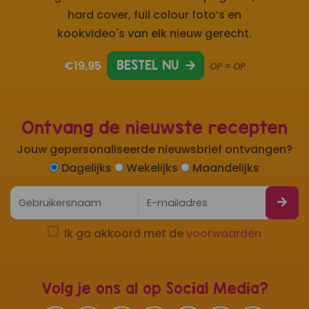
hard cover, full colour foto’s en
kookvideo's van elk nieuw gerecht.
€19,95
BESTEL NU
OP = OP
Ontvang de nieuwste recepten
Jouw gepersonaliseerde nieuwsbrief ontvangen?
Dagelijks
Wekelijks
Maandelijks
Ik ga akkoord met de
voorwaarden
Volg je ons al op Social Media?