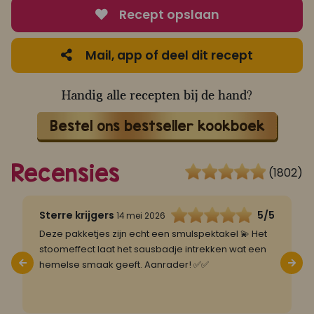
Recept opslaan
Mail, app of deel dit recept
Handig alle recepten bij de hand?
Bestel ons bestseller kookboek
Recensies
(1802)
5
Sterre krijgers
5/5
14 mei 2026
Deze pakketjes zijn echt een smulspektakel 💫 Het
2
stoomeffect laat het sausbadje intrekken wat een
T
hemelse smaak geeft. Aanrader! ✅✅
o
n