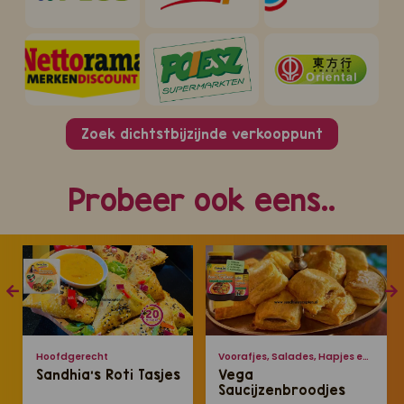
Zoek dichtstbijzijnde verkooppunt
Probeer ook eens..
Hoofdgerecht
Voorafjes, Salades, Hapjes en Lekkernijen
Sandhia’s Roti Tasjes
Vega
Saucijzenbroodjes