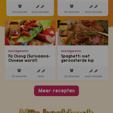
Trafasie
20 MINUTEN
MILD-KRUIDIG
35 MINUTEN
MILD-KRUIDIG
Hoofdgerecht
Hoofdgerecht
Fa Chong (Surinaams-
Spaghetti met
Chinese worst)
geroosterde kip
20 MINUTEN
MILD
25 MINUTEN
MILD-KRUIDIG
Meer recepten