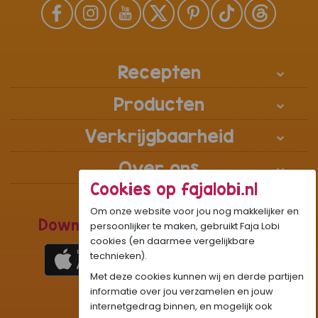
Recepten
Producten
Verkrijgbaarheid
Over ons
Cookies op fajalobi.nl
Om onze website voor jou nog makkelijker en
Download de Recepten Webapp
persoonlijker te maken, gebruikt Faja Lobi
cookies (en daarmee vergelijkbare
technieken).
Met deze cookies kunnen wij en derde partijen
1
WhatsApp Community:
informatie over jou verzamelen en jouw
internetgedrag binnen, en mogelijk ook
Onze gifjes al eens geprobeerd?:
GIF