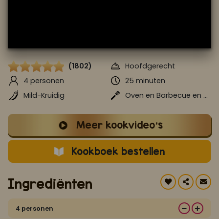
Koop ons bestseller kookboek
klik hier
Of
om je aan te melden voor Mijn Kookboek.
(1802)
Hoofdgerecht
4 personen
25 minuten
Mild-Kruidig
Oven en Barbecue en Stomen
Meer kookvideo's
Kookboek bestellen
Ingrediënten
4 personen