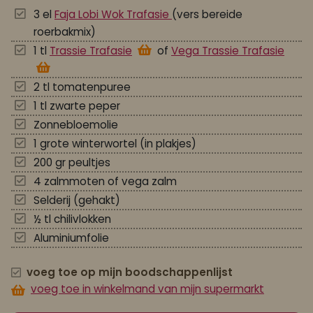
3 el
Faja Lobi Wok Trafasie
(vers bereide
roerbakmix)
1 tl
Trassie Trafasie
of
Vega Trassie Trafasie
2 tl tomatenpuree
1 tl zwarte peper
Zonnebloemolie
1 grote winterwortel (in plakjes)
200 gr peultjes
4 zalmmoten of vega zalm
Selderij (gehakt)
½ tl chilivlokken
Aluminiumfolie
voeg toe op mijn boodschappenlijst
voeg toe in winkelmand van mijn supermarkt