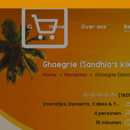
Home
Over ons
R
Ghoegrie (Sandhia's ki
Home
Recepten
Ghoegrie (Sandh
(180
Voorafjes, Desserts, Cakes & Taarten
4 personen
15 minuten