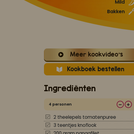
Mild
Bakken
Meer kookvideo's
Kookboek bestellen
Ingrediënten
4 personen
2 theelepels tomatenpuree
3 teentjes knoflook
200 gram pangafilet