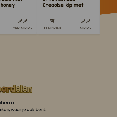
 honey
Creoolse kip met
Mad
outen
Bami Trafasie
dres
MILD-KRUIDIG
35 MINUTEN
KRUIDIG
15 MI
scherm
iken, waar je ook bent.