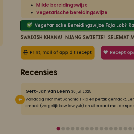
Milde bereidingswijze
Vegetarische bereidingswijze
Vegetarische Bereidingswijze Faja Lobi: 
SWADISH KHANA!
NJANG SWIETIE!
SELEMAT 
Print, mail of app dit recept
Recept op
Recensies
5/5
Gert-Jan van Leem
30 juli 2025
Vandaag Pilaf met Sandhia's kip en perzik gemaakt. Een
smaak (vergelijk kow low yuk) en uiteraard met de spec
ongetwijfel
...