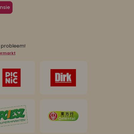
nsie
n probleem!
permarkt