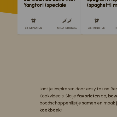
Yangtori (speciale
(spaghetti m
saté met honing of
masala en m
ahornsiroop)
pastasaus)
RUIDIG
35 MINUTEN
MILD-KRUIDIG
35 MINUTEN
Laat je inspireren door easy to use R
Kookvideo’s. Sla je
favorieten
op,
bew
boodschappenlijstje samen en maak 
kookboek!