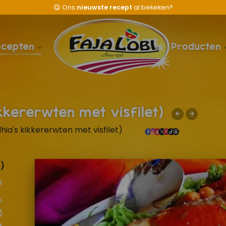
😋
Ons
nieuwste recept
al bekeken?
ecepten
Producten
kkererwten met visfilet)
ia's kikkererwten met visfilet)
1)