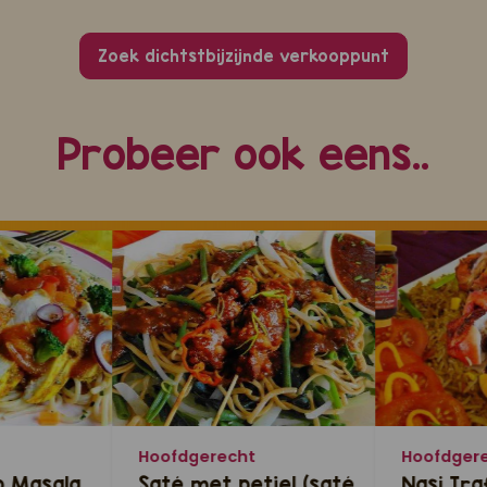
Zoek dichtstbijzijnde verkooppunt
Probeer ook eens..
Hoofdgerecht
Hoofdger
p Masala
Saté met petjel (saté
Nasi Tra