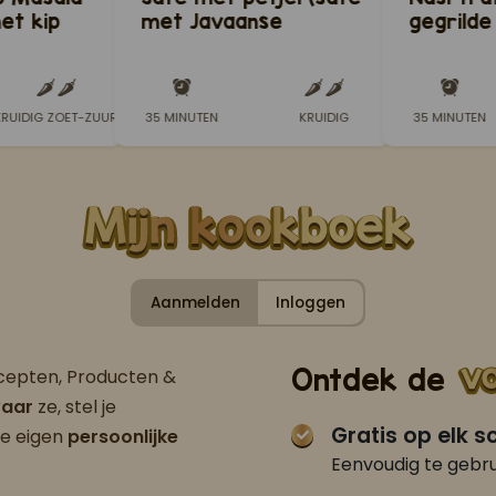
et kip
met Javaanse
gegrilde
asala
groentesalade)
kippenb
KRUIDIG ZOET-ZUUR
35 MINUTEN
KRUIDIG
35 MINUTEN
Aanmelden
Inloggen
Ontdek de
ecepten, Producten &
aar
ze, stel je
Gratis op elk 
je eigen
persoonlijke
Eenvoudig te gebru