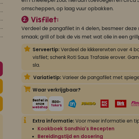
en 1 theelepel zout hieraan toevoegen en circa
omscheppen, op laag vuur opbakken.
Visfilet:
2.
Verdeel de pangafilet in 4 delen, besmeer deze 
smaak; grill of bak de vis met wat olie in een gril
Serveertip:
Verdeel de kikkererwten over 4 bo
visfilet; schenk Roti Saus Trafasie erover. Garn
sla.
Variatietip:
Varieer de pangafilet met spiege
Waar verkrijgbaar?
Bestel in
1500+
onze
toko's
webshop
Extra informatie:
Voor meer informatie en tip
Kookboek Sandhia's Recepten
Bereidingstijd en dosering