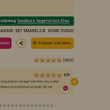
Raadpleeg
Sandhia’s Vegetarisch Eten
MAKAN!
EET SMAKELIJK
KOME DUSHI!
slaan
Probeer ook eens..
(1801)
5/5
Robin
22 april 2025
 erg lekker recept met een vrij zoete
Blij met een merk al
ifieke Surinaamse smaak. Dit zal
kan je het zo gek m