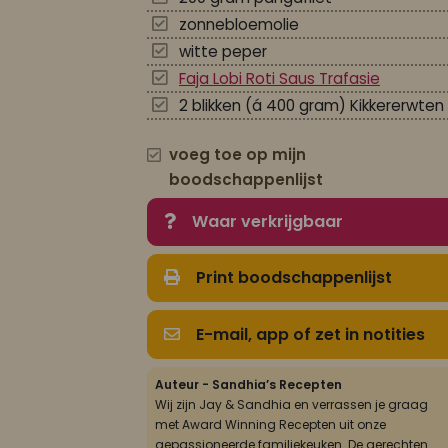
zonnebloemolie
witte peper
Faja Lobi Roti Saus Trafasie
2 blikken (á 400 gram) Kikkererwten
voeg toe op mijn
boodschappenlijst
Waar verkrijgbaar
Print boodschappenlijst
E-mail, app of zet in notities
Auteur - Sandhia’s Recepten
Wij zijn Jay & Sandhia en verrassen je graag
met Award Winning Recepten uit onze
gepassioneerde familiekeuken. De gerechten