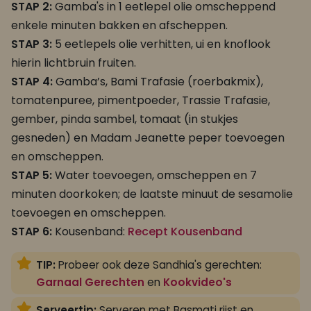
STAP 2:
Gamba's in 1 eetlepel olie omscheppend
enkele minuten bakken en afscheppen.
STAP 3:
5 eetlepels olie verhitten, ui en knoflook
hierin lichtbruin fruiten.
STAP 4:
Gamba’s, Bami Trafasie (roerbakmix),
tomatenpuree, pimentpoeder, Trassie Trafasie,
gember, pinda sambel, tomaat (in stukjes
gesneden) en Madam Jeanette peper toevoegen
en omscheppen.
STAP 5:
Water toevoegen, omscheppen en 7
minuten doorkoken; de laatste minuut de sesamolie
toevoegen en omscheppen.
STAP 6:
Kousenband:
Recept Kousenband
TIP:
Probeer ook deze Sandhia's gerechten:
Garnaal Gerechten
en
Kookvideo's
Serveertip:
Serveren met Basmati rijst en