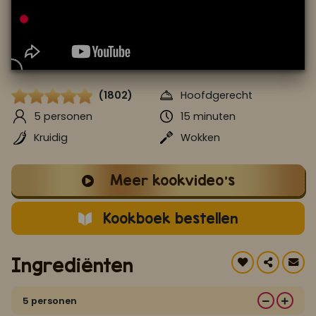
Koop ons bestseller kookboek
klik hier
Of
om je aan te melden voor Mijn Kookboek.
(1802)
Hoofdgerecht
5 personen
15 minuten
Kruidig
Wokken
Meer kookvideo's
Kookboek bestellen
Ingrediënten
5 personen