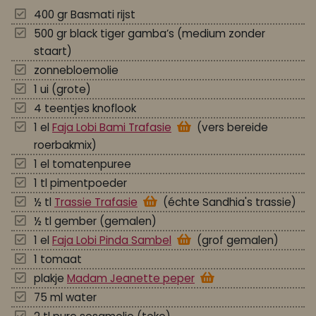
400 gr Basmati rijst
500 gr black tiger gamba’s (medium zonder
staart)
zonnebloemolie
1 ui (grote)
4 teentjes knoflook
1 el
Faja Lobi Bami Trafasie
(vers bereide
roerbakmix)
1 el tomatenpuree
1 tl pimentpoeder
½ tl
Trassie Trafasie
(échte Sandhia's trassie)
½ tl gember (gemalen)
1 el
Faja Lobi Pinda Sambel
(grof gemalen)
1 tomaat
plakje
Madam Jeanette peper
75 ml water