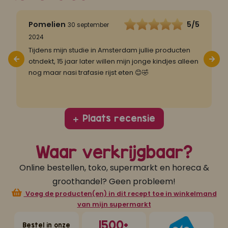
5
Pomelien
5/5
30 september
2024
I
h
Tijdens mijn studie in Amsterdam jullie producten
p
otndekt, 15 jaar later willen mijn jonge kindjes alleen
nog maar nasi trafasie rijst eten 😊🤣
Plaats recensie
Waar verkrijgbaar?
Online bestellen, toko, supermarkt en horeca &
groothandel? Geen probleem!
Voeg de producten(en) in dit recept toe in winkelmand
van mijn supermarkt
1500+
Bestel in onze