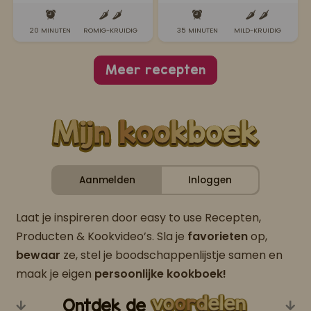
romige masala saus)
tomatensaus
20 MINUTEN
ROMIG-KRUIDIG
35 MINUTEN
MILD-KRUIDIG
Meer recepten
Aanmelden
Inloggen
Laat je inspireren door easy to use Recepten,
Producten & Kookvideo’s. Sla je
favorieten
op,
bewaar
ze, stel je boodschappenlijstje samen en
maak je eigen
persoonlijke kookboek!
Ontdek de