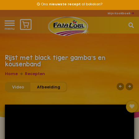
😋
Ons
nieuwste recept
al bekeken?
Mijn Kookboek
menu
Home
Waar ben je naar op zoek?
Over ons
Rijst met black tiger gamba’s en
kousenband
Recepten
Home
Recepten
Producten
Video
Afbeelding
Waar verkrijgbaar?
Mijn kookboek
Zomervakantie 2026