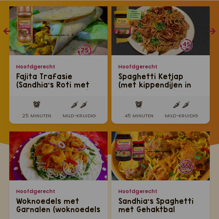
Hoofdgerecht
Hoofdgerecht
Fajita Trafasie
Spaghetti Ketjap
(Sandhia's Roti met
(met kippendijen in
kipreepjes masala)
een sausbadje)
25 MINUTEN
MILD-KRUIDIG
45 MINUTEN
MILD-KRUIDIG
Hoofdgerecht
Hoofdgerecht
Woknoedels met
Sandhia’s Spaghetti
Garnalen (woknoedels
met Gehaktbal
met garnalen op
Trafasie in