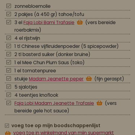
zonnebloemolie
2 pakjes (á 450 gr) tahoe/tofu
3 el
Faja Lobi Bami Trafasie
(vers bereide
roerbakmix)
4 el rijstwijn
1 tl Chinese vijfkruidenpoeder (5 spicepowder)
2 tl basterd suiker (donker bruine)
1 el Mee Chun Plum Saus (toko)
1 el tomatenpuree
stukje
Madam Jeanette peper
(fijn geraspt)
5 sjalotjes
4 teentjes knoflook
Faja Lobi Madam Jeanette Trafasie
(vers
bereide gele hot sauce)
voeg toe op mijn boodschappenlijst
voeg toe in winkelmand van mijn supermarkt