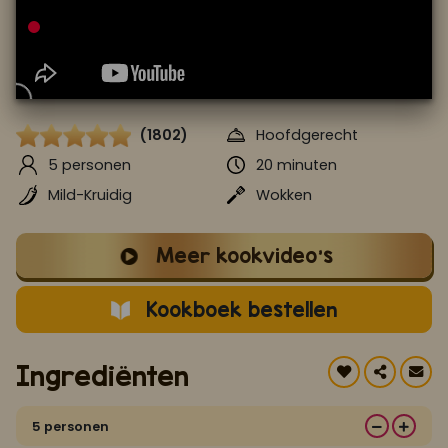
Koop ons bestseller kookboek
klik hier
Of
om je aan te melden voor Mijn Kookboek.
(1802)
Hoofdgerecht
5 personen
20 minuten
Mild-Kruidig
Wokken
Meer kookvideo's
Kookboek bestellen
Ingrediënten
5 personen