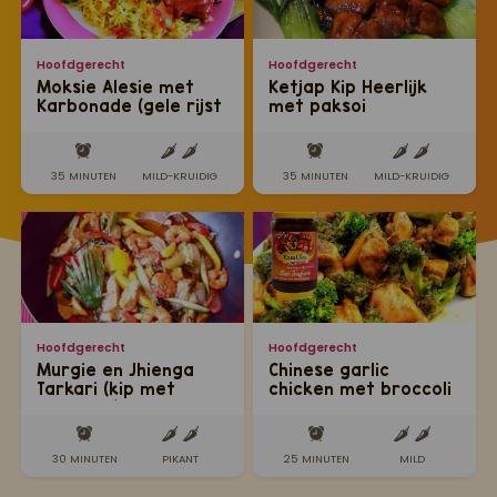
Hoofdgerecht
Hoofdgerecht
Moksie Alesie met
Ketjap Kip Heerlijk
Karbonade (gele rijst
met paksoi
met speciaal
gemarineerde
karbonade)
35 MINUTEN
MILD-KRUIDIG
35 MINUTEN
MILD-KRUIDIG
Hoofdgerecht
Hoofdgerecht
Murgie en Jhienga
Chinese garlic
Tarkari (kip met
chicken met broccoli
garnalen)
30 MINUTEN
PIKANT
25 MINUTEN
MILD