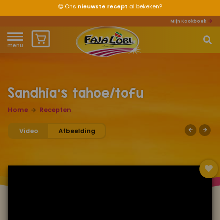
😋
Ons
nieuwste recept
al bekeken?
Mijn Kookboek
menu
Home
Waar ben je naar op zoek?
Over ons
Sandhia's tahoe/tofu
Recepten
Home
Recepten
Video
Afbeelding
Producten
Waar verkrijgbaar?
Mijn kookboek
Zomervakantie 2026