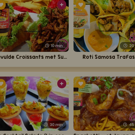
10
min
2
Gevulde Croissants met Surinaamse kip
Roti Samosa Trafas
30
min
4