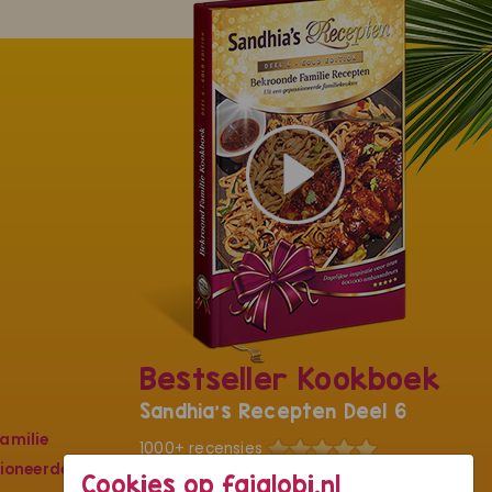
Bestseller Kookboek
Sandhia's Recepten Deel 6
amilie
1000+ recensies
sioneerde
Cookies op fajalobi.nl
De kers op ons culinaire kunstwerk met