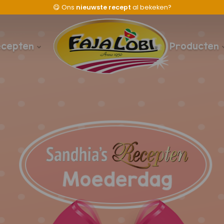
😋
Ons
nieuwste recept
al bekeken?
ecepten
Producten