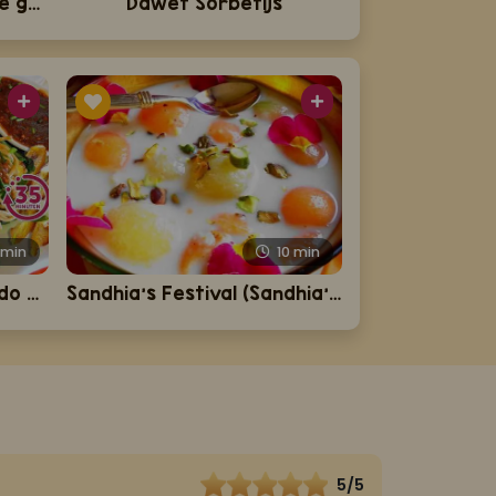
Spaghetti met Javaanse garnalen in ketjapsaus
Dawet Sorbetijs
5
min
10
min
5-Sterren Sandhia's Gado Gado
Sandhia's Festival (Sandhia's feestelijk dessert)
5/5
Liesho