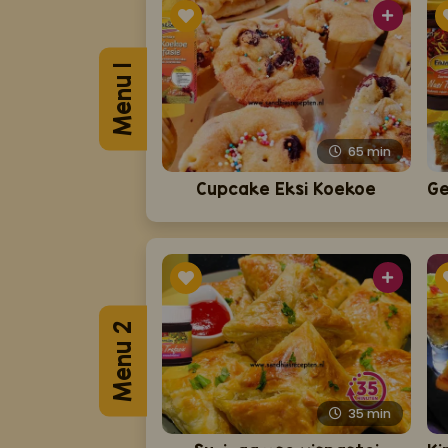
Menu 1
65
min
Cupcake Eksi Koekoe
Menu 2
35
min