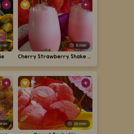
0
min
5
min
ie
Cherry Strawberry Shake (luxe fruitige Sandhia's verfrisser)
5
min
20
min