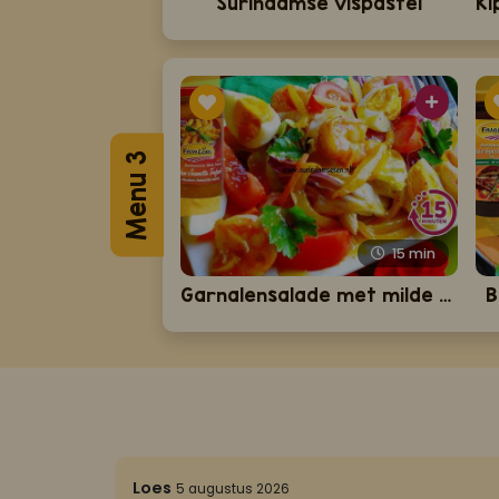
Surinaamse vispastei
Menu 3
15
min
Garnalensalade met milde Madam Jeanette dressing
B
5/5
Loes
5 augustus 2026