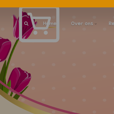
Home
Over ons
R