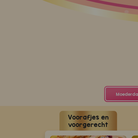
Moederda
Voorafjes en
voorgerecht