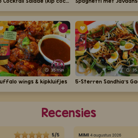
Kip Cocktail Salade (kip cocktail salade met milde Madam Jeanette saus)
35
min
3
uffalo wings & kipkluifjes
Recensies
5/5
MIMI
4 augustus 2026