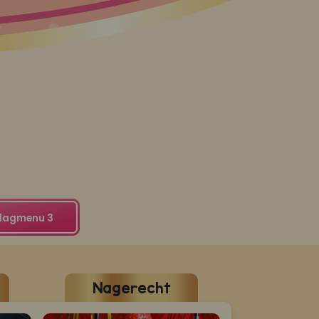
dagmenu 3
Nagerecht